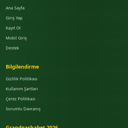
Ana Sayfa
Giriş Yap
Kayıt Ol
Mobil Giriş
Destek
Bilgilendirme
Gizlilik Politikası
Kullanım Şartları
Çerez Politikası
Sorumlu Davranış
Grandpashabet 2026