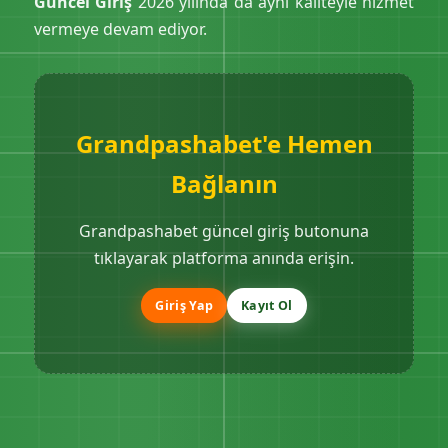
Güncel Giriş
2026 yılında da aynı kaliteyle hizmet
vermeye devam ediyor.
Grandpashabet'e Hemen
Bağlanın
Grandpashabet güncel giriş butonuna
tıklayarak platforma anında erişin.
Giriş Yap
Kayıt Ol