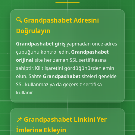
🔍 Grandpashabet Adresini
Doğrulayın
Grandpashabet giriş
yapmadan önce adres
çubuğunu kontrol edin.
Grandpashabet
orijinal
site her zaman SSL sertifikasına
sahiptir. Kilit işaretini gördüğünüzden emin
olun. Sahte
Grandpashabet
siteleri genelde
SSL kullanmaz ya da geçersiz sertifika
kullanır.
📌 Grandpashabet Linkini Yer
İmlerine Ekleyin