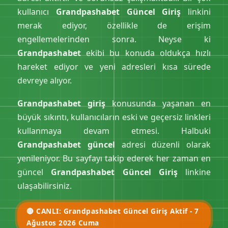
kullanıcı
Grandpashabet Güncel Giriş
linkini
merak ediyor, özellikle de erişim
engellemelerinden sonra. Neyse ki
Grandpashabet
ekibi bu konuda oldukça hızlı
hareket ediyor ve yeni adresleri kısa sürede
devreye alıyor.
Grandpashabet giriş
konusunda yaşanan en
büyük sıkıntı, kullanıcıların eski ve geçersiz linkleri
kullanmaya devam etmesi. Halbuki
Grandpashabet güncel
adresi düzenli olarak
yenileniyor. Bu sayfayı takip ederek her zaman en
güncel
Grandpashabet Güncel Giriş
linkine
ulaşabilirsiniz.
🔴 CANLI: Grandpashabet Güncel Giriş Aktif - 7
Ağustos 2026 Cuma