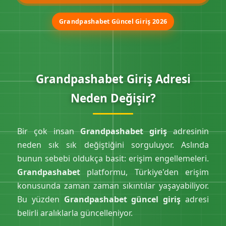
Grandpashabet Güncel Giriş 2026
Grandpashabet Giriş Adresi
Neden Değişir?
Bir çok insan
Grandpashabet giriş
adresinin
neden sık sık değiştiğini sorguluyor. Aslında
bunun sebebi oldukça basit: erişim engellemeleri.
Grandpashabet
platformu, Türkiye'den erişim
konusunda zaman zaman sıkıntılar yaşayabiliyor.
Bu yüzden
Grandpashabet güncel giriş
adresi
belirli aralıklarla güncelleniyor.