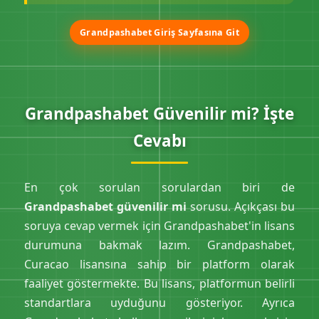
Grandpashabet Giriş Sayfasına Git
Grandpashabet Güvenilir mi? İşte
Cevabı
En çok sorulan sorulardan biri de
Grandpashabet güvenilir mi
sorusu. Açıkçası bu
soruya cevap vermek için Grandpashabet'in lisans
durumuna bakmak lazım. Grandpashabet,
Curacao lisansına sahip bir platform olarak
faaliyet göstermekte. Bu lisans, platformun belirli
standartlara uyduğunu gösteriyor. Ayrıca