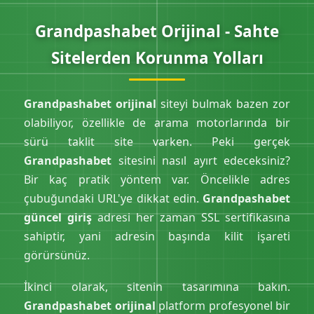
Grandpashabet Orijinal - Sahte
Sitelerden Korunma Yolları
Grandpashabet orijinal
siteyi bulmak bazen zor
olabiliyor, özellikle de arama motorlarında bir
sürü taklit site varken. Peki gerçek
Grandpashabet
sitesini nasıl ayırt edeceksiniz?
Bir kaç pratik yöntem var. Öncelikle adres
çubuğundaki URL'ye dikkat edin.
Grandpashabet
güncel giriş
adresi her zaman SSL sertifikasına
sahiptir, yani adresin başında kilit işareti
görürsünüz.
İkinci olarak, sitenin tasarımına bakın.
Grandpashabet orijinal
platform profesyonel bir