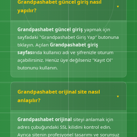
Grandpashabet güncel giriş nasıl
yapılır?
Grandpashabet güncel giriş
yapmak için
sayfadaki "Grandpashabet Giriş Yap" butonuna
tıklayın. Açılan
Grandpashabet giriş
sayfası
nda kullanıcı adı ve şifrenizle oturum
açabilirsiniz. Henüz üye değilseniz "Kayıt Ol"
butonunu kullanın.
Grandpashabet orijinal site nasıl
anlaşılır?
Grandpashabet orijinal
siteyi anlamak için
adres çubuğundaki SSL kilidini kontrol edin.
Ayrıca sitenin profesyonel tasarımı ve sorunsuz