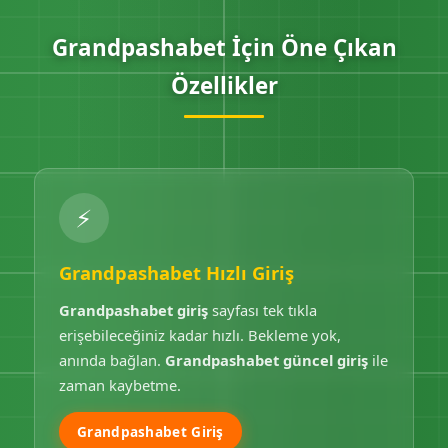
Grandpashabet İçin Öne Çıkan
Özellikler
⚡
Grandpashabet Hızlı Giriş
Grandpashabet giriş
sayfası tek tıkla
erişebileceğiniz kadar hızlı. Bekleme yok,
anında bağlan.
Grandpashabet güncel giriş
ile
zaman kaybetme.
Grandpashabet Giriş