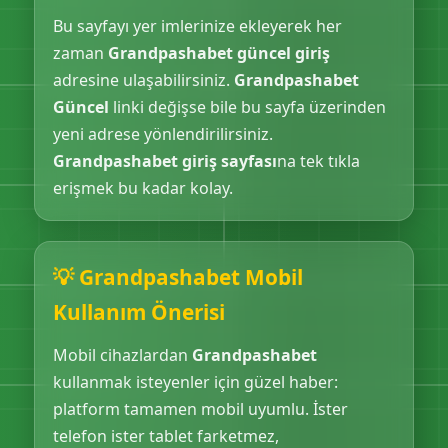
Bu sayfayı yer imlerinize ekleyerek her
zaman
Grandpashabet güncel giriş
adresine ulaşabilirsiniz.
Grandpashabet
Güncel
linki değişse bile bu sayfa üzerinden
yeni adrese yönlendirilirsiniz.
Grandpashabet giriş sayfası
na tek tıkla
erişmek bu kadar kolay.
💡 Grandpashabet Mobil
Kullanım Önerisi
Mobil cihazlardan
Grandpashabet
kullanmak isteyenler için güzel haber:
platform tamamen mobil uyumlu. İster
telefon ister tablet farketmez,