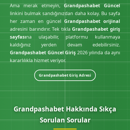
Ama merak etmeyin,
Grandpashabet Güncel
linkini bulmak sandığınızdan daha kolay. Bu sayfa
her zaman en güncel
Grandpashabet orijinal
adresini barındırır. Tek tıkla
Grandpashabet giriş
sayfası
na ulaşabilir, platformu kullanmaya
kaldığınız yerden devam edebilirsiniz.
Grandpashabet Güncel Giriş
2026 yılında da aynı
kararlılıkla hizmet veriyor.
Grandpashabet Giriş Adresi
Grandpashabet Hakkında Sıkça
Sorulan Sorular