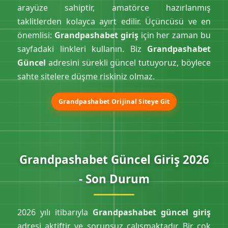
arayüze sahiptir, amatörce hazırlanmış
taklitlerden kolayca ayırt edilir. Üçüncüsü ve en
önemlisi:
Grandpashabet giriş
için her zaman bu
sayfadaki linkleri kullanın. Biz
Grandpashabet
Güncel
adresini sürekli güncel tutuyoruz, böylece
sahte sitelere düşme riskiniz olmaz.
Grandpashabet Orijinal Siteye Git
Grandpashabet Güncel Giriş 2026
- Son Durum
2026 yılı itibarıyla
Grandpashabet güncel giriş
adresi aktiftir ve sorunsuz çalışmaktadır. Bir çok