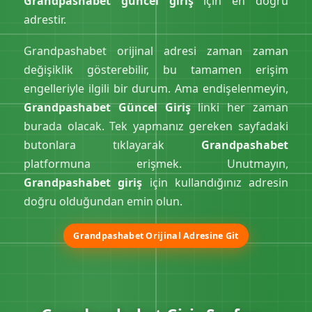
Grandpashabet güncel giriş
için en doğru
adrestir.
Grandpashabet orijinal adresi zaman zaman
değişiklik gösterebilir, bu tamamen erişim
engelleriyle ilgili bir durum. Ama endişelenmeyin,
Grandpashabet Güncel Giriş
linki her zaman
burada olacak. Tek yapmanız gereken sayfadaki
butonlara tıklayarak
Grandpashabet
platformuna erişmek. Unutmayın,
Grandpashabet giriş
için kullandığınız adresin
doğru olduğundan emin olun.
Grandpashabet Orijinal Adresine Git