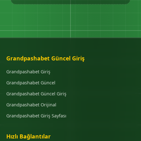
Grandpashabet Güncel Giriş
Grandpashabet Giriş
Grandpashabet Güncel
Grandpashabet Güncel Giriş
Grandpashabet Orijinal
Grandpashabet Giriş Sayfası
Hızlı Bağlantılar