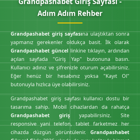
Grandpashabet Giriş Sayfası -
Adım Adım Rehber
Grandpashabet giriş sayfası
na ulaştıktan sonra
yapmanız gerekenler oldukça basit. İlk olarak
Grandpashabet güncel
linkine tıklayın, ardından
açılan sayfada "Giriş Yap" butonuna basın.
Kullanıcı adınız ve şifrenizle oturum açabilirsiniz.
Eğer henüz bir hesabınız yoksa "Kayıt Ol"
butonuyla hızlıca üye olabilirsiniz.
Grandpashabet giriş sayfası kullanıcı dostu bir
tasarıma sahip. Mobil cihazlardan da rahatça
Grandpashabet giriş
yapabilirsiniz. Site
responsive yani telefon, tablet farketmez her
cihazda düzgün görüntülenir.
Grandpashabet