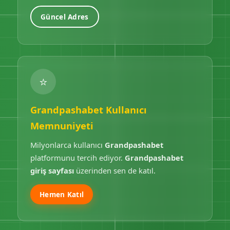
Güncel Adres
⭐
Grandpashabet Kullanıcı
Memnuniyeti
Milyonlarca kullanıcı
Grandpashabet
platformunu tercih ediyor.
Grandpashabet
giriş sayfası
üzerinden sen de katıl.
Hemen Katıl