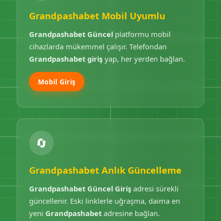
Grandpashabet Mobil Uyumlu
Grandpashabet Güncel
platformu mobil
cihazlarda mükemmel çalışır. Telefondan
Grandpashabet giriş
yap, her yerden bağlan.
Mobil Giriş
🔄
Grandpashabet Anlık Güncelleme
Grandpashabet Güncel Giriş
adresi sürekli
güncellenir. Eski linklerle uğraşma, daima en
yeni
Grandpashabet
adresine bağlan.