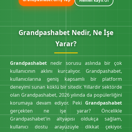
Hemen Kayıt Ol
Grandpashabet Nedir, Ne İşe
Yarar?
Grandpashabet
nedir sorusu aslında bir çok
kullanıcının aklını kurcalıyor. Grandpashabet,
kullanıcılarına geniş kapsamlı bir platform
deneyimi sunan köklü bir sitedir. Yıllardır sektörde
olan Grandpashabet, 2026 yılında da popülerliğini
korumaya devam ediyor. Peki
Grandpashabet
gerçekten ne işe yarar? Öncelikle
Grandpashabet'in altyapısı oldukça sağlam,
kullanıcı dostu arayüzüyle dikkat çekiyor.