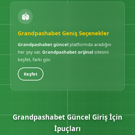
🏟️
Grandpashabet Geniş Seçenekler
Grandpashabet güncel
platformda aradığın
her şey var.
Grandpashabet orijinal
sitesini
keşfet, farkı gör.
Keşfet
Grandpashabet Güncel Giriş İçin
İpuçları