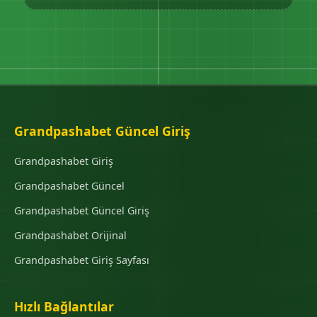
Grandpashabet Güncel Giriş
Grandpashabet Giriş
Grandpashabet Güncel
Grandpashabet Güncel Giriş
Grandpashabet Orijinal
Grandpashabet Giriş Sayfası
Hızlı Bağlantılar