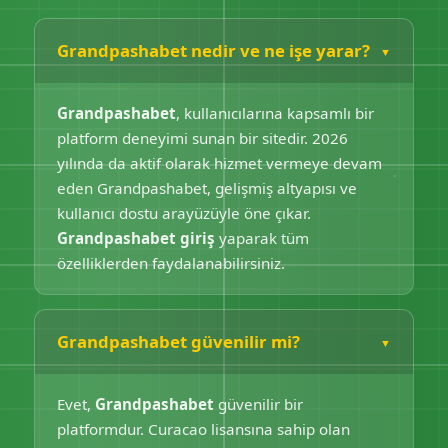
Grandpashabet nedir ve ne işe yarar?
Grandpashabet
, kullanıcılarına kapsamlı bir
platform deneyimi sunan bir sitedir. 2026
yılında da aktif olarak hizmet vermeye devam
eden Grandpashabet, gelişmiş altyapısı ve
kullanıcı dostu arayüzüyle öne çıkar.
Grandpashabet giriş
yaparak tüm
özelliklerden faydalanabilirsiniz.
Grandpashabet güvenilir mi?
Evet,
Grandpashabet
güvenilir bir
platformdur. Curacao lisansına sahip olan