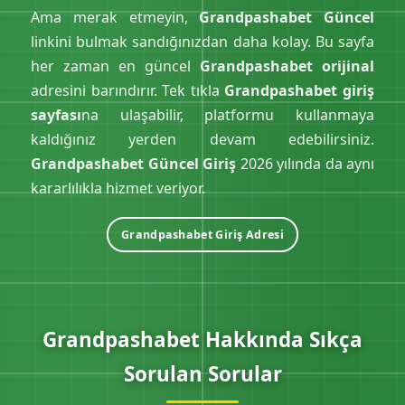
Ama merak etmeyin,
Grandpashabet Güncel
linkini bulmak sandığınızdan daha kolay. Bu sayfa
her zaman en güncel
Grandpashabet orijinal
adresini barındırır. Tek tıkla
Grandpashabet giriş
sayfası
na ulaşabilir, platformu kullanmaya
kaldığınız yerden devam edebilirsiniz.
Grandpashabet Güncel Giriş
2026 yılında da aynı
kararlılıkla hizmet veriyor.
Grandpashabet Giriş Adresi
Grandpashabet Hakkında Sıkça
Sorulan Sorular