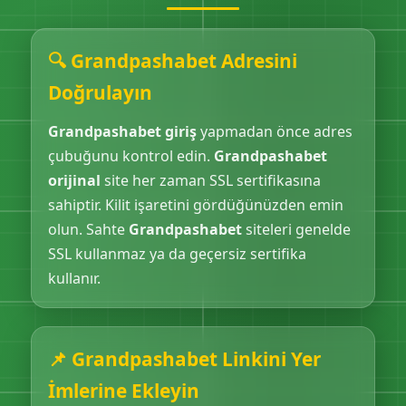
🔍 Grandpashabet Adresini
Doğrulayın
Grandpashabet giriş
yapmadan önce adres
çubuğunu kontrol edin.
Grandpashabet
orijinal
site her zaman SSL sertifikasına
sahiptir. Kilit işaretini gördüğünüzden emin
olun. Sahte
Grandpashabet
siteleri genelde
SSL kullanmaz ya da geçersiz sertifika
kullanır.
📌 Grandpashabet Linkini Yer
İmlerine Ekleyin