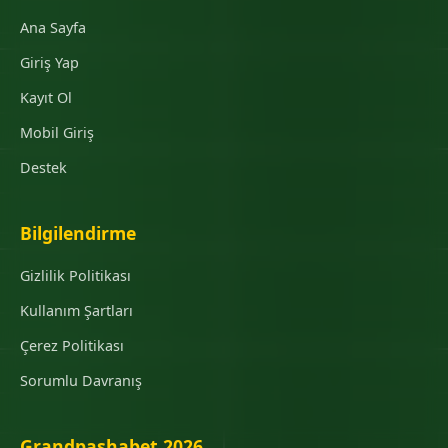
Ana Sayfa
Giriş Yap
Kayıt Ol
Mobil Giriş
Destek
Bilgilendirme
Gizlilik Politikası
Kullanım Şartları
Çerez Politikası
Sorumlu Davranış
Grandpashabet 2026