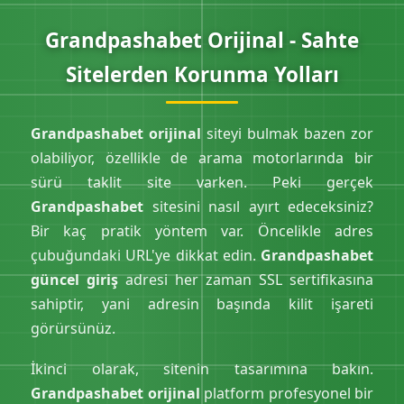
Grandpashabet Orijinal - Sahte
Sitelerden Korunma Yolları
Grandpashabet orijinal
siteyi bulmak bazen zor
olabiliyor, özellikle de arama motorlarında bir
sürü taklit site varken. Peki gerçek
Grandpashabet
sitesini nasıl ayırt edeceksiniz?
Bir kaç pratik yöntem var. Öncelikle adres
çubuğundaki URL'ye dikkat edin.
Grandpashabet
güncel giriş
adresi her zaman SSL sertifikasına
sahiptir, yani adresin başında kilit işareti
görürsünüz.
İkinci olarak, sitenin tasarımına bakın.
Grandpashabet orijinal
platform profesyonel bir