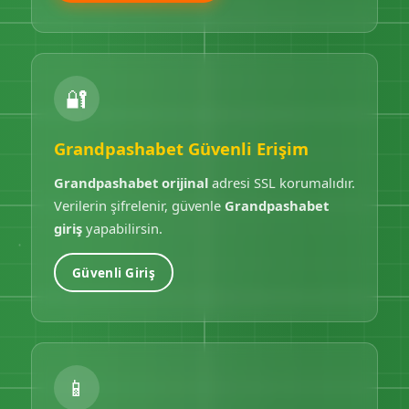
🔐
Grandpashabet Güvenli Erişim
Grandpashabet orijinal
adresi SSL korumalıdır.
Verilerin şifrelenir, güvenle
Grandpashabet
giriş
yapabilirsin.
Güvenli Giriş
📱