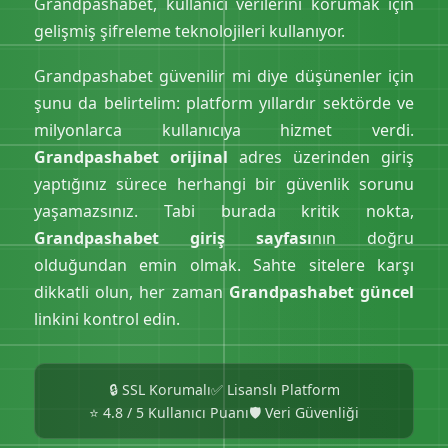
Grandpashabet, kullanıcı verilerini korumak için
gelişmiş şifreleme teknolojileri kullanıyor.
Grandpashabet güvenilir mi diye düşünenler için
şunu da belirtelim: platform yıllardır sektörde ve
milyonlarca kullanıcıya hizmet verdi.
Grandpashabet orijinal
adres üzerinden giriş
yaptığınız sürece herhangi bir güvenlik sorunu
yaşamazsınız. Tabi burada kritik nokta,
Grandpashabet giriş sayfası
nın doğru
olduğundan emin olmak. Sahte sitelere karşı
dikkatli olun, her zaman
Grandpashabet güncel
linkini kontrol edin.
🔒 SSL Korumalı
✅ Lisanslı Platform
⭐ 4.8 / 5 Kullanıcı Puanı
🛡️ Veri Güvenliği