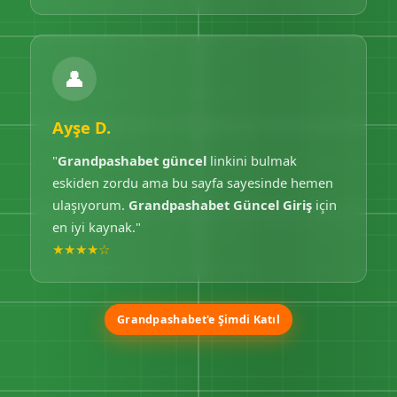
👤
Ayşe D.
"
Grandpashabet güncel
linkini bulmak
eskiden zordu ama bu sayfa sayesinde hemen
ulaşıyorum.
Grandpashabet Güncel Giriş
için
en iyi kaynak."
★★★★☆
Grandpashabet'e Şimdi Katıl