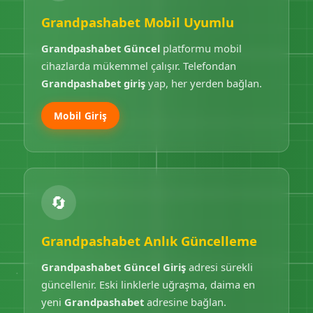
Grandpashabet Mobil Uyumlu
Grandpashabet Güncel
platformu mobil
cihazlarda mükemmel çalışır. Telefondan
Grandpashabet giriş
yap, her yerden bağlan.
Mobil Giriş
🔄
Grandpashabet Anlık Güncelleme
Grandpashabet Güncel Giriş
adresi sürekli
güncellenir. Eski linklerle uğraşma, daima en
yeni
Grandpashabet
adresine bağlan.