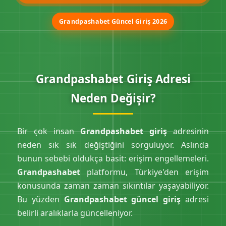
Grandpashabet Güncel Giriş 2026
Grandpashabet Giriş Adresi
Neden Değişir?
Bir çok insan
Grandpashabet giriş
adresinin
neden sık sık değiştiğini sorguluyor. Aslında
bunun sebebi oldukça basit: erişim engellemeleri.
Grandpashabet
platformu, Türkiye'den erişim
konusunda zaman zaman sıkıntılar yaşayabiliyor.
Bu yüzden
Grandpashabet güncel giriş
adresi
belirli aralıklarla güncelleniyor.