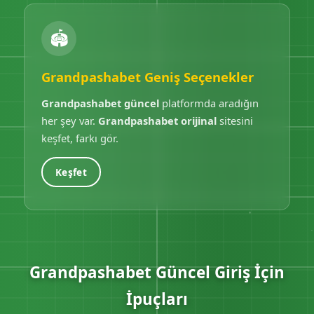
🏟️
Grandpashabet Geniş Seçenekler
Grandpashabet güncel
platformda aradığın
her şey var.
Grandpashabet orijinal
sitesini
keşfet, farkı gör.
Keşfet
Grandpashabet Güncel Giriş İçin
İpuçları