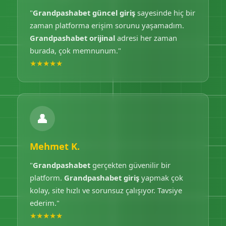
"
Grandpashabet güncel giriş
sayesinde hiç bir
zaman platforma erişim sorunu yaşamadım.
Grandpashabet orijinal
adresi her zaman
burada, çok memnunum."
★★★★★
👤
Mehmet K.
"
Grandpashabet
gerçekten güvenilir bir
platform.
Grandpashabet giriş
yapmak çok
kolay, site hızlı ve sorunsuz çalışıyor. Tavsiye
ederim."
★★★★★