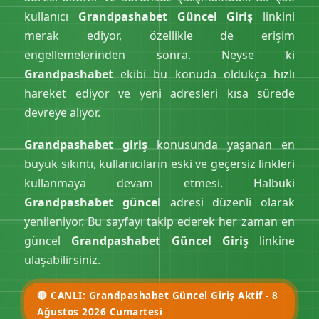
kullanıcı
Grandpashabet Güncel Giriş
linkini
merak ediyor, özellikle de erişim
engellemelerinden sonra. Neyse ki
Grandpashabet
ekibi bu konuda oldukça hızlı
hareket ediyor ve yeni adresleri kısa sürede
devreye alıyor.
Grandpashabet giriş
konusunda yaşanan en
büyük sıkıntı, kullanıcıların eski ve geçersiz linkleri
kullanmaya devam etmesi. Halbuki
Grandpashabet güncel
adresi düzenli olarak
yenileniyor. Bu sayfayı takip ederek her zaman en
güncel
Grandpashabet Güncel Giriş
linkine
ulaşabilirsiniz.
🔴 CANLI: Grandpashabet Güncel Giriş Aktif - 8
Ağustos 2026 Cumartesi