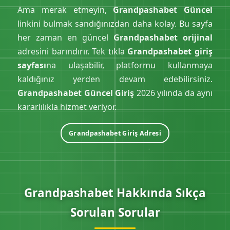
Ama merak etmeyin,
Grandpashabet Güncel
linkini bulmak sandığınızdan daha kolay. Bu sayfa
her zaman en güncel
Grandpashabet orijinal
adresini barındırır. Tek tıkla
Grandpashabet giriş
sayfası
na ulaşabilir, platformu kullanmaya
kaldığınız yerden devam edebilirsiniz.
Grandpashabet Güncel Giriş
2026 yılında da aynı
kararlılıkla hizmet veriyor.
Grandpashabet Giriş Adresi
Grandpashabet Hakkında Sıkça
Sorulan Sorular