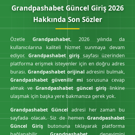
Grandpashabet Güncel Giriş 2026
Hakkında Son Sözler
Özetle
Grandpashabet
, 2026 yılında da
kullanıcılarına kaliteli hizmet sunmaya devam
ediyor.
Grandpashabet giriş
sayfası üzerinden
platforma erişmek isteyenler için en doğru adres
burası.
Grandpashabet orijinal
adresini bulmak,
Grandpashabet güvenilir mi
sorusuna cevap
almak ve
Grandpashabet güncel giriş
linkine
ulaşmak için başka yere bakmanıza gerek yok.
Grandpashabet Güncel
adresi her zaman bu
sayfada olacak. Siz de hemen
Grandpashabet
Güncel Giriş
butonuna tıklayarak platforma
bağlanabilir,
Grandpashabet
deneyimini