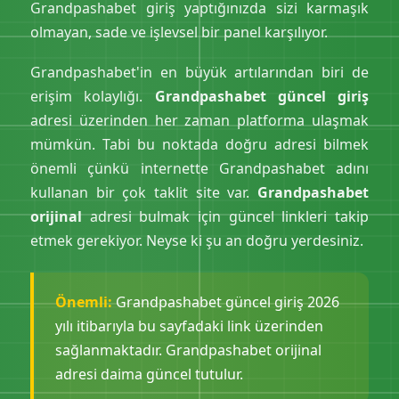
Grandpashabet giriş yaptığınızda sizi karmaşık
olmayan, sade ve işlevsel bir panel karşılıyor.
Grandpashabet'in en büyük artılarından biri de
erişim kolaylığı.
Grandpashabet güncel giriş
adresi üzerinden her zaman platforma ulaşmak
mümkün. Tabi bu noktada doğru adresi bilmek
önemli çünkü internette Grandpashabet adını
kullanan bir çok taklit site var.
Grandpashabet
orijinal
adresi bulmak için güncel linkleri takip
etmek gerekiyor. Neyse ki şu an doğru yerdesiniz.
Önemli:
Grandpashabet güncel giriş 2026
yılı itibarıyla bu sayfadaki link üzerinden
sağlanmaktadır. Grandpashabet orijinal
adresi daima güncel tutulur.