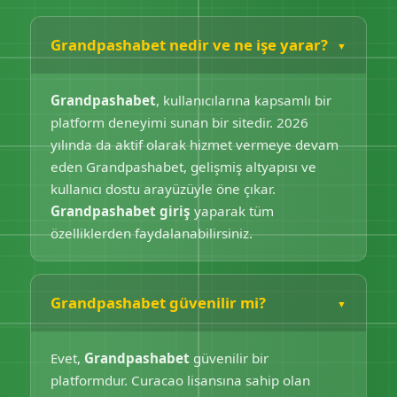
Grandpashabet nedir ve ne işe yarar?
Grandpashabet
, kullanıcılarına kapsamlı bir
platform deneyimi sunan bir sitedir. 2026
yılında da aktif olarak hizmet vermeye devam
eden Grandpashabet, gelişmiş altyapısı ve
kullanıcı dostu arayüzüyle öne çıkar.
Grandpashabet giriş
yaparak tüm
özelliklerden faydalanabilirsiniz.
Grandpashabet güvenilir mi?
Evet,
Grandpashabet
güvenilir bir
platformdur. Curacao lisansına sahip olan