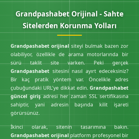
Grandpashabet Orijinal - Sahte
Sitelerden Korunma Yolları
Grandpashabet orijinal
siteyi bulmak bazen zor
olabiliyor, özellikle de arama motorlarında bir
sürü taklit site varken. Peki gerçek
Grandpashabet
sitesini nasıl ayırt edeceksiniz?
Bir kaç pratik yöntem var. Öncelikle adres
çubuğundaki URL'ye dikkat edin.
Grandpashabet
güncel giriş
adresi her zaman SSL sertifikasına
sahiptir, yani adresin başında kilit işareti
görürsünüz.
İkinci olarak, sitenin tasarımına bakın.
Grandpashabet orijinal
platform profesyonel bir