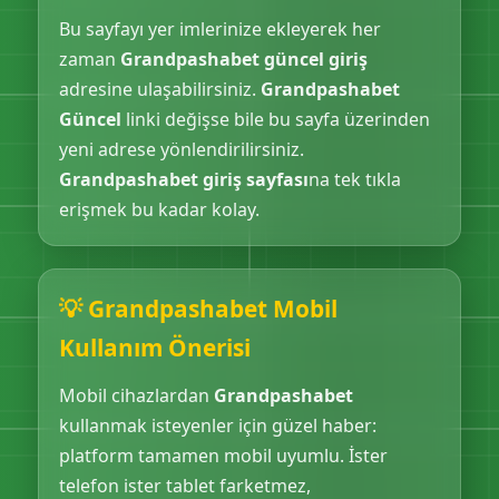
Bu sayfayı yer imlerinize ekleyerek her
zaman
Grandpashabet güncel giriş
adresine ulaşabilirsiniz.
Grandpashabet
Güncel
linki değişse bile bu sayfa üzerinden
yeni adrese yönlendirilirsiniz.
Grandpashabet giriş sayfası
na tek tıkla
erişmek bu kadar kolay.
💡 Grandpashabet Mobil
Kullanım Önerisi
Mobil cihazlardan
Grandpashabet
kullanmak isteyenler için güzel haber:
platform tamamen mobil uyumlu. İster
telefon ister tablet farketmez,