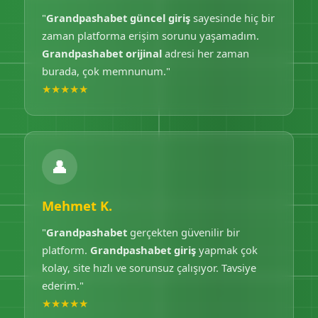
"
Grandpashabet güncel giriş
sayesinde hiç bir
zaman platforma erişim sorunu yaşamadım.
Grandpashabet orijinal
adresi her zaman
burada, çok memnunum."
★★★★★
👤
Mehmet K.
"
Grandpashabet
gerçekten güvenilir bir
platform.
Grandpashabet giriş
yapmak çok
kolay, site hızlı ve sorunsuz çalışıyor. Tavsiye
ederim."
★★★★★