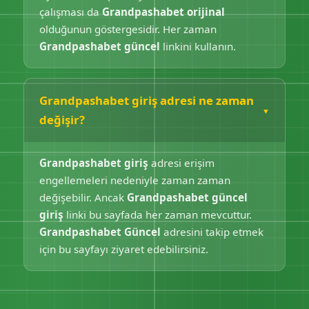
çalışması da
Grandpashabet orijinal
olduğunun göstergesidir. Her zaman
Grandpashabet güncel
linkini kullanın.
Grandpashabet giriş adresi ne zaman
değişir?
Grandpashabet giriş
adresi erişim
engellemeleri nedeniyle zaman zaman
değişebilir. Ancak
Grandpashabet güncel
giriş
linki bu sayfada her zaman mevcuttur.
Grandpashabet Güncel
adresini takip etmek
için bu sayfayı ziyaret edebilirsiniz.