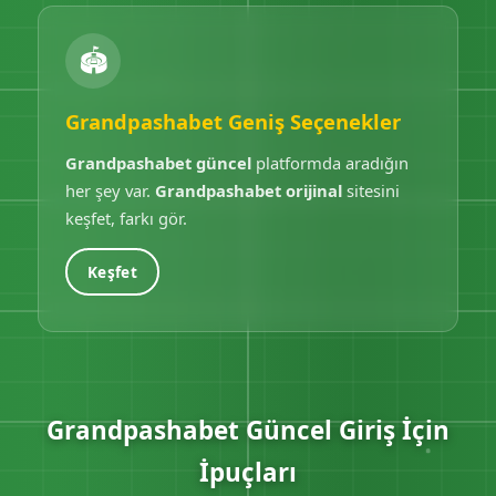
🏟️
Grandpashabet Geniş Seçenekler
Grandpashabet güncel
platformda aradığın
her şey var.
Grandpashabet orijinal
sitesini
keşfet, farkı gör.
Keşfet
Grandpashabet Güncel Giriş İçin
İpuçları