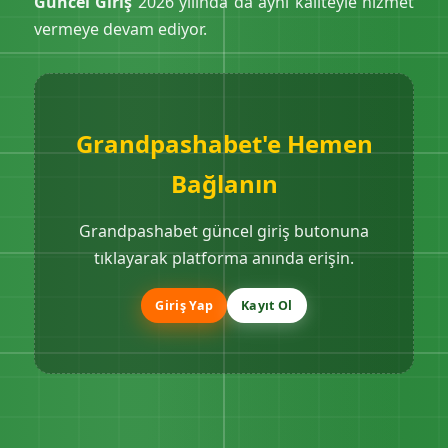
Güncel Giriş
2026 yılında da aynı kaliteyle hizmet
vermeye devam ediyor.
Grandpashabet'e Hemen
Bağlanın
Grandpashabet güncel giriş butonuna
tıklayarak platforma anında erişin.
Giriş Yap
Kayıt Ol