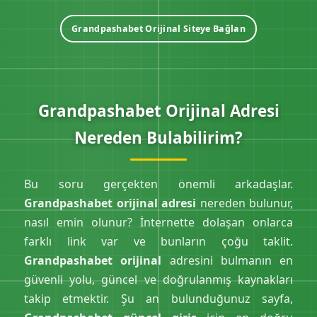
Grandpashabet Orijinal Siteye Bağlan
Grandpashabet Orijinal Adresi
Nereden Bulabilirim?
Bu soru gerçekten önemli arkadaşlar.
Grandpashabet orijinal adresi
nereden bulunur,
nasıl emin olunur? İnternette dolaşan onlarca
farklı link var ve bunların çoğu taklit.
Grandpashabet orijinal
adresini bulmanın en
güvenli yolu, güncel ve doğrulanmış kaynakları
takip etmektir. Şu an bulunduğunuz sayfa,