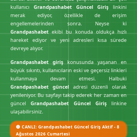
kullanıcı
Grandpashabet Güncel Giriş
linkini
merak ediyor, özellikle de erişim
engellemelerinden sonra. Neyse ki
Grandpashabet
ekibi bu konuda oldukça hızlı
hareket ediyor ve yeni adresleri kısa sürede
devreye alıyor.
Grandpashabet giriş
konusunda yaşanan en
büyük sıkıntı, kullanıcıların eski ve geçersiz linkleri
kullanmaya devam etmesi. Halbuki
Grandpashabet güncel
adresi düzenli olarak
yenileniyor. Bu sayfayı takip ederek her zaman en
güncel
Grandpashabet Güncel Giriş
linkine
ulaşabilirsiniz.
🔴 CANLI: Grandpashabet Güncel Giriş Aktif - 8
Ağustos 2026 Cumartesi