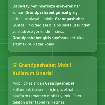
Bu sayfayı yer imlerinize ekleyerek her
zaman
Grandpashabet güncel giriş
adresine ulaşabilirsiniz.
Grandpashabet
Güncel
linki değişse bile bu sayfa üzerinden
yeni adrese yönlendirilirsiniz.
Grandpashabet giriş sayfası
na tek tıkla
erişmek bu kadar kolay.
💡 Grandpashabet Mobil
Kullanım Önerisi
Mobil cihazlardan
Grandpashabet
kullanmak isteyenler için güzel haber:
platform tamamen mobil uyumlu. İster
telefon ister tablet farketmez,