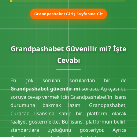
Grandpashabet Giriş Sayfasına Git
Grandpashabet Güvenilir mi? İşte
Cevabı
En çok sorulan sorulardan biri de
Grandpashabet güvenilir mi
sorusu. Açıkçası bu
soruya cevap vermek için Grandpashabet'in lisans
durumuna bakmak lazım. Grandpashabet,
Curacao lisansına sahip bir platform olarak
faaliyet göstermekte. Bu lisans, platformun belirli
standartlara uyduğunu gösteriyor. Ayrıca