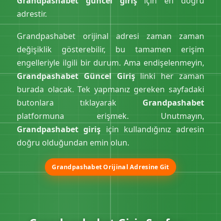
Grandpashabet güncel giriş
için en doğru
adrestir.
Grandpashabet orijinal adresi zaman zaman
değişiklik gösterebilir, bu tamamen erişim
engelleriyle ilgili bir durum. Ama endişelenmeyin,
Grandpashabet Güncel Giriş
linki her zaman
burada olacak. Tek yapmanız gereken sayfadaki
butonlara tıklayarak
Grandpashabet
platformuna erişmek. Unutmayın,
Grandpashabet giriş
için kullandığınız adresin
doğru olduğundan emin olun.
Grandpashabet Orijinal Adresine Git