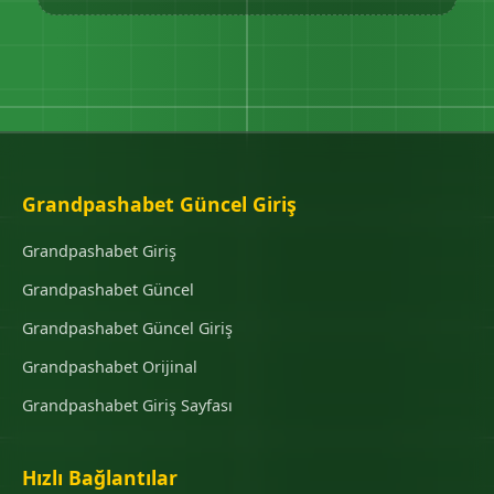
Grandpashabet Güncel Giriş
Grandpashabet Giriş
Grandpashabet Güncel
Grandpashabet Güncel Giriş
Grandpashabet Orijinal
Grandpashabet Giriş Sayfası
Hızlı Bağlantılar