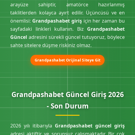
arayüze sahiptir, amatörce hazırlanmış
taklitlerden kolayca ayırt edilir. Üçüncüsü ve en
önemlisi:
Grandpashabet giriş
için her zaman bu
sayfadaki linkleri kullanın. Biz
Grandpashabet
Güncel
adresini sürekli güncel tutuyoruz, böylece
sahte sitelere düşme riskiniz olmaz.
Grandpashabet Orijinal Siteye Git
Grandpashabet Güncel Giriş 2026
- Son Durum
2026 yılı itibarıyla
Grandpashabet güncel giriş
adresi aktiftir ve sorunsuz çalışmaktadır. Bir çok