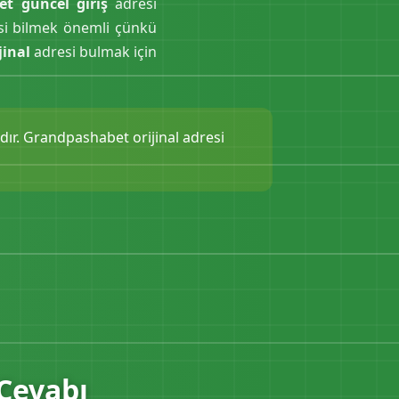
t güncel giriş
adresi
i bilmek önemli çünkü
inal
adresi bulmak için
dır. Grandpashabet orijinal adresi
Cevabı