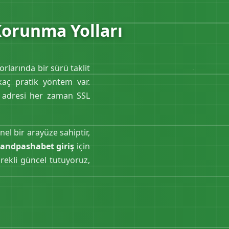
Korunma Yolları
rlarında bir sürü taklit
 kaç pratik yöntem var.
adresi her zaman SSL
el bir arayüze sahiptir,
andpashabet giriş
için
rekli güncel tutuyoruz,