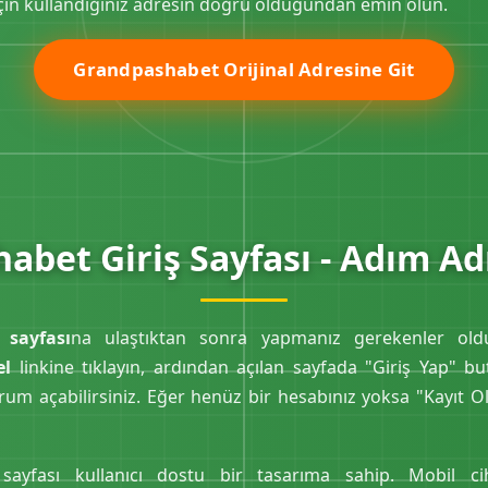
çin kullandığınız adresin doğru olduğundan emin olun.
Grandpashabet Orijinal Adresine Git
abet Giriş Sayfası - Adım A
 sayfası
na ulaştıktan sonra yapmanız gerekenler oldu
el
linkine tıklayın, ardından açılan sayfada "Giriş Yap" bu
urum açabilirsiniz. Eğer henüz bir hesabınız yoksa "Kayıt O
sayfası kullanıcı dostu bir tasarıma sahip. Mobil c