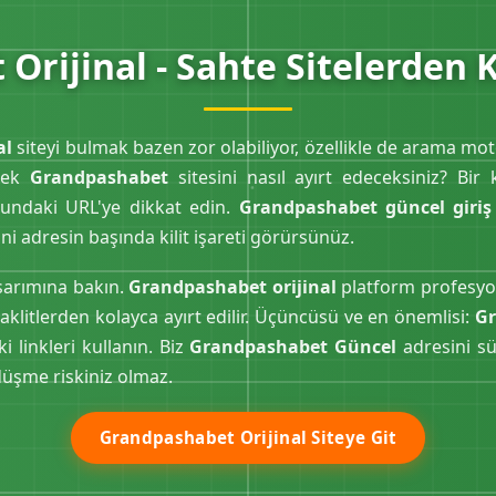
Orijinal - Sahte Sitelerden 
al
siteyi bulmak bazen zor olabiliyor, özellikle de arama moto
rçek
Grandpashabet
sitesini nasıl ayırt edeceksiniz? Bir
undaki URL'ye dikkat edin.
Grandpashabet güncel giriş
yani adresin başında kilit işareti görürsünüz.
asarımına bakın.
Grandpashabet orijinal
platform profesyon
klitlerden kolayca ayırt edilir. Üçüncüsü ve en önemlisi:
Gr
 linkleri kullanın. Biz
Grandpashabet Güncel
adresini sü
düşme riskiniz olmaz.
Grandpashabet Orijinal Siteye Git