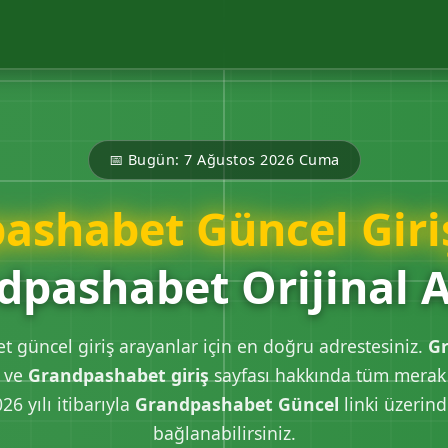
📅 Bugün: 7 Ağustos 2026 Cuma
ashabet Güncel Giri
dpashabet Orijinal A
 güncel giriş arayanlar için en doğru adrestesiniz.
G
i ve
Grandpashabet giriş
sayfası hakkında tüm merak e
26 yılı itibarıyla
Grandpashabet Güncel
linki üzerin
bağlanabilirsiniz.