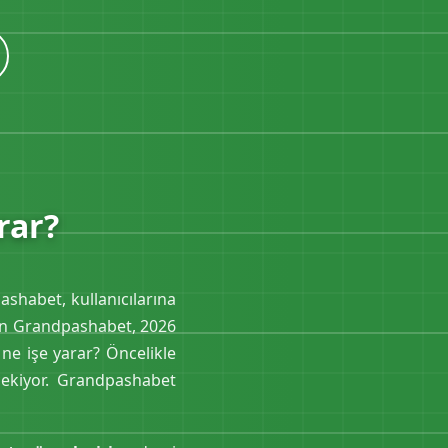
rar?
ashabet, kullanıcılarına
olan Grandpashabet, 2026
ne işe yarar? Öncelikle
çekiyor. Grandpashabet