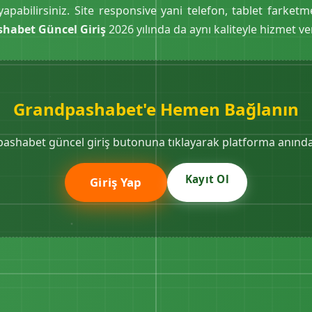
apabilirsiniz. Site responsive yani telefon, tablet farke
habet Güncel Giriş
2026 yılında da aynı kaliteyle hizmet 
Grandpashabet'e Hemen Bağlanın
ashabet güncel giriş butonuna tıklayarak platforma anında 
Kayıt Ol
Giriş Yap