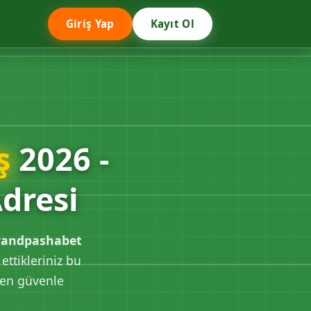
Giriş Yap
Kayıt Ol
ş
2026 -
dresi
randpashabet
ttikleriniz bu
den güvenle