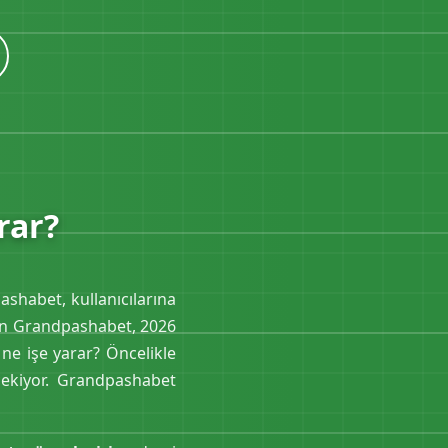
rar?
ashabet, kullanıcılarına
olan Grandpashabet, 2026
ne işe yarar? Öncelikle
çekiyor. Grandpashabet