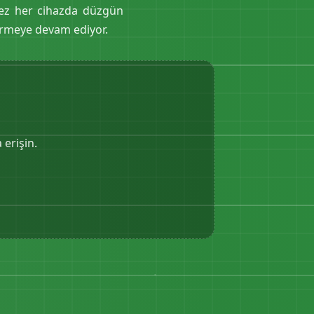
tmez her cihazda düzgün
vermeye devam ediyor.
erişin.