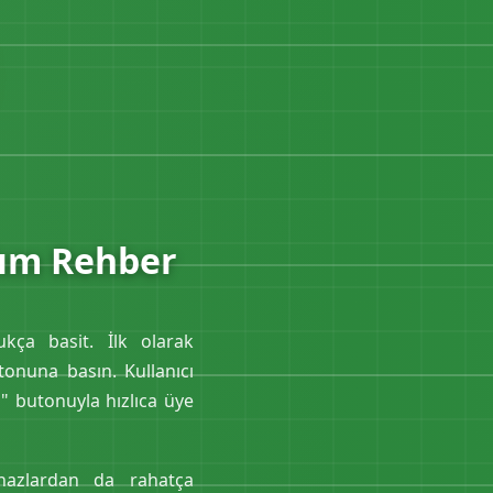
dım Rehber
kça basit. İlk olarak
tonuna basın. Kullanıcı
l" butonuyla hızlıca üye
ihazlardan da rahatça