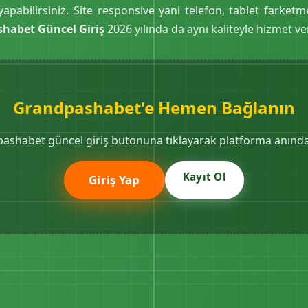
apabilirsiniz. Site responsive yani telefon, tablet farke
habet Güncel Giriş
2026 yılında da aynı kaliteyle hizmet 
Grandpashabet'e Hemen Bağlanın
ashabet güncel giriş butonuna tıklayarak platforma anında 
Kayıt Ol
Giriş Yap