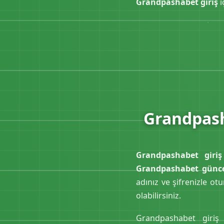
Grandpashabet giriş
i
Grandpash
Grandpashabet giriş
Grandpashabet günc
adınız ve şifrenizle ot
olabilirsiniz.
Grandpashabet giriş 