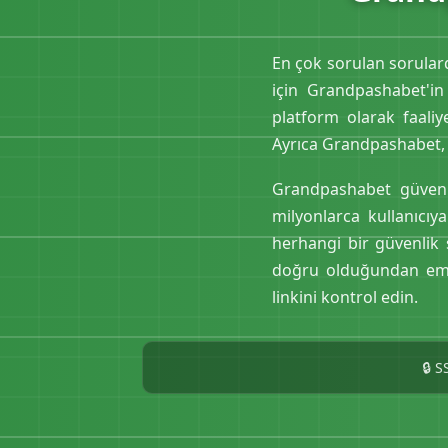
En çok sorulan sorular
için Grandpashabet'i
platform olarak faaliy
Ayrıca Grandpashabet, ku
Grandpashabet güvenil
milyonlarca kullanıcıy
herhangi bir güvenlik
doğru olduğundan emin
linkini kontrol edin.
🔒 