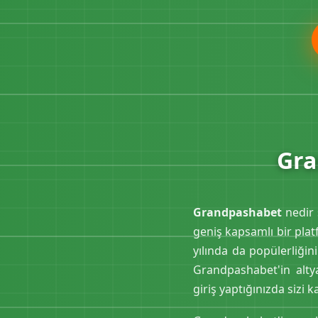
Gra
Grandpashabet
nedir 
geniş kapsamlı bir plat
yılında da popülerliği
Grandpashabet'in alty
giriş yaptığınızda sizi 