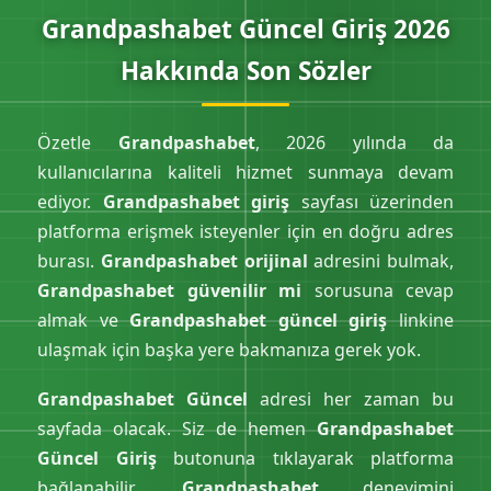
Grandpashabet Güncel Giriş 2026
Hakkında Son Sözler
Özetle
Grandpashabet
, 2026 yılında da
kullanıcılarına kaliteli hizmet sunmaya devam
ediyor.
Grandpashabet giriş
sayfası üzerinden
platforma erişmek isteyenler için en doğru adres
burası.
Grandpashabet orijinal
adresini bulmak,
Grandpashabet güvenilir mi
sorusuna cevap
almak ve
Grandpashabet güncel giriş
linkine
ulaşmak için başka yere bakmanıza gerek yok.
Grandpashabet Güncel
adresi her zaman bu
sayfada olacak. Siz de hemen
Grandpashabet
Güncel Giriş
butonuna tıklayarak platforma
bağlanabilir,
Grandpashabet
deneyimini