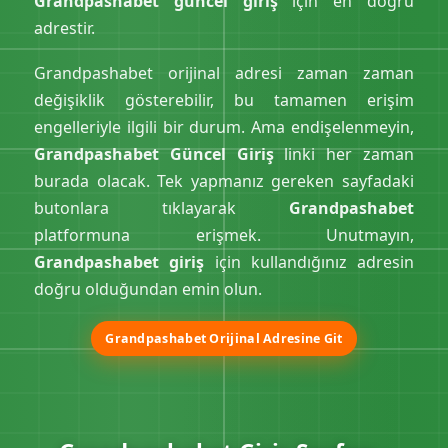
Grandpashabet güncel giriş
için en doğru
adrestir.
Grandpashabet orijinal adresi zaman zaman
değişiklik gösterebilir, bu tamamen erişim
engelleriyle ilgili bir durum. Ama endişelenmeyin,
Grandpashabet Güncel Giriş
linki her zaman
burada olacak. Tek yapmanız gereken sayfadaki
butonlara tıklayarak
Grandpashabet
platformuna erişmek. Unutmayın,
Grandpashabet giriş
için kullandığınız adresin
doğru olduğundan emin olun.
Grandpashabet Orijinal Adresine Git