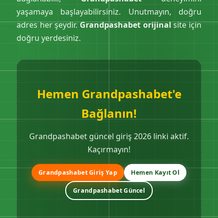
yaşamaya başlayabilirsiniz. Unutmayın, doğru
adres her şeydir.
Grandpashabet orijinal
site için
doğru yerdesiniz.
Hemen Grandpashabet'e
Bağlanın!
Grandpashabet güncel giriş 2026 linki aktif.
Kaçırmayın!
Grandpashabet Giriş Yap
Hemen Kayıt Ol
Grandpashabet Güncel