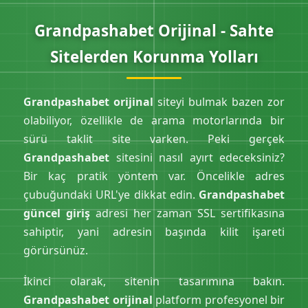
Grandpashabet Orijinal - Sahte
Sitelerden Korunma Yolları
Grandpashabet orijinal
siteyi bulmak bazen zor
olabiliyor, özellikle de arama motorlarında bir
sürü taklit site varken. Peki gerçek
Grandpashabet
sitesini nasıl ayırt edeceksiniz?
Bir kaç pratik yöntem var. Öncelikle adres
çubuğundaki URL'ye dikkat edin.
Grandpashabet
güncel giriş
adresi her zaman SSL sertifikasına
sahiptir, yani adresin başında kilit işareti
görürsünüz.
İkinci olarak, sitenin tasarımına bakın.
Grandpashabet orijinal
platform profesyonel bir