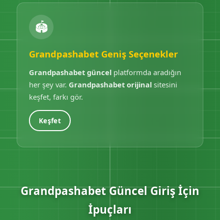
🏟️
Grandpashabet Geniş Seçenekler
Grandpashabet güncel
platformda aradığın
her şey var.
Grandpashabet orijinal
sitesini
keşfet, farkı gör.
Keşfet
Grandpashabet Güncel Giriş İçin
İpuçları