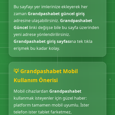
Bu sayfayı yer imlerinize ekleyerek her
zaman
Grandpashabet güncel giriş
adresine ulaşabilirsiniz.
Grandpashabet
Güncel
linki değişse bile bu sayfa üzerinden
yeni adrese yönlendirilirsiniz.
Grandpashabet giriş sayfası
na tek tıkla
erişmek bu kadar kolay.
💡 Grandpashabet Mobil
Kullanım Önerisi
Mobil cihazlardan
Grandpashabet
kullanmak isteyenler için güzel haber:
platform tamamen mobil uyumlu. İster
telefon ister tablet farketmez,