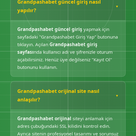
Grandpashabet güncel giriş nasıl
yapılır?
Grandpashabet güncel giriş
yapmak için
sayfadaki "Grandpashabet Giriş Yap" butonuna
tıklayın. Açılan
Grandpashabet giriş
sayfası
nda kullanıcı adı ve şifrenizle oturum
açabilirsiniz. Henüz üye değilseniz "Kayıt Ol"
butonunu kullanın.
Grandpashabet orijinal site nasıl
anlaşılır?
Grandpashabet orijinal
siteyi anlamak için
adres çubuğundaki SSL kilidini kontrol edin.
Ayrıca sitenin profesyonel tasarımı ve sorunsuz