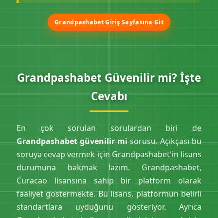
Grandpashabet Giriş Sayfasına Git
Grandpashabet Güvenilir mi? İşte
Cevabı
En çok sorulan sorulardan biri de
Grandpashabet güvenilir mi
sorusu. Açıkçası bu
soruya cevap vermek için Grandpashabet'in lisans
durumuna bakmak lazım. Grandpashabet,
Curacao lisansına sahip bir platform olarak
faaliyet göstermekte. Bu lisans, platformun belirli
standartlara uyduğunu gösteriyor. Ayrıca