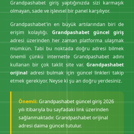
Grandpashabet giriş yaptığınızda sizi karmaşık
olmayan, sade ve işlevsel bir panel karşılıyor.
Grandpashabet'in en büyük artılarından biri de
erişim kolaylığı.
Grandpashabet güncel giriş
adresi üzerinden her zaman platforma ulaşmak
mümkün. Tabi bu noktada doğru adresi bilmek
önemli çünkü internette Grandpashabet adını
kullanan bir çok taklit site var.
Grandpashabet
orijinal
adresi bulmak için güncel linkleri takip
etmek gerekiyor. Neyse ki şu an doğru yerdesiniz.
Önemli:
Grandpashabet güncel giriş 2026
yılı itibarıyla bu sayfadaki link üzerinden
sağlanmaktadır. Grandpashabet orijinal
adresi daima güncel tutulur.