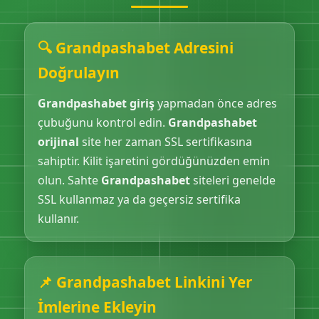
🔍 Grandpashabet Adresini
Doğrulayın
Grandpashabet giriş
yapmadan önce adres
çubuğunu kontrol edin.
Grandpashabet
orijinal
site her zaman SSL sertifikasına
sahiptir. Kilit işaretini gördüğünüzden emin
olun. Sahte
Grandpashabet
siteleri genelde
SSL kullanmaz ya da geçersiz sertifika
kullanır.
📌 Grandpashabet Linkini Yer
İmlerine Ekleyin