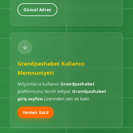
Güncel Adres
⭐
Grandpashabet Kullanıcı
Memnuniyeti
Milyonlarca kullanıcı
Grandpashabet
platformunu tercih ediyor.
Grandpashabet
giriş sayfası
üzerinden sen de katıl.
Hemen Katıl