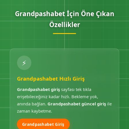
Grandpashabet İçin Öne Çıkan
Özellikler
⚡
Grandpashabet Hızlı Giriş
Grandpashabet giriş
sayfası tek tıkla
erişebileceğiniz kadar hızlı. Bekleme yok,
anında bağlan.
Grandpashabet güncel giriş
ile
zaman kaybetme.
Grandpashabet Giriş