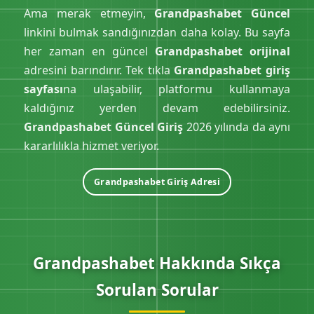
Ama merak etmeyin,
Grandpashabet Güncel
linkini bulmak sandığınızdan daha kolay. Bu sayfa
her zaman en güncel
Grandpashabet orijinal
adresini barındırır. Tek tıkla
Grandpashabet giriş
sayfası
na ulaşabilir, platformu kullanmaya
kaldığınız yerden devam edebilirsiniz.
Grandpashabet Güncel Giriş
2026 yılında da aynı
kararlılıkla hizmet veriyor.
Grandpashabet Giriş Adresi
Grandpashabet Hakkında Sıkça
Sorulan Sorular