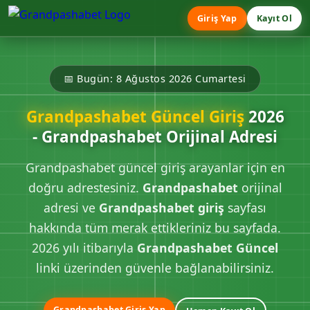
Giriş Yap
Kayıt Ol
📅 Bugün: 8 Ağustos 2026 Cumartesi
Grandpashabet Güncel Giriş
2026
- Grandpashabet Orijinal Adresi
Grandpashabet güncel giriş arayanlar için en
doğru adrestesiniz.
Grandpashabet
orijinal
adresi ve
Grandpashabet giriş
sayfası
hakkında tüm merak ettikleriniz bu sayfada.
2026 yılı itibarıyla
Grandpashabet Güncel
linki üzerinden güvenle bağlanabilirsiniz.
Grandpashabet Giriş Yap