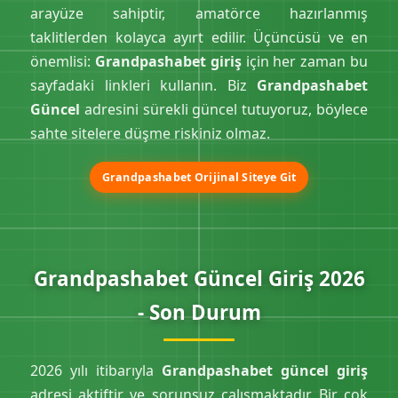
arayüze sahiptir, amatörce hazırlanmış
taklitlerden kolayca ayırt edilir. Üçüncüsü ve en
önemlisi:
Grandpashabet giriş
için her zaman bu
sayfadaki linkleri kullanın. Biz
Grandpashabet
Güncel
adresini sürekli güncel tutuyoruz, böylece
sahte sitelere düşme riskiniz olmaz.
Grandpashabet Orijinal Siteye Git
Grandpashabet Güncel Giriş 2026
- Son Durum
2026 yılı itibarıyla
Grandpashabet güncel giriş
adresi aktiftir ve sorunsuz çalışmaktadır. Bir çok