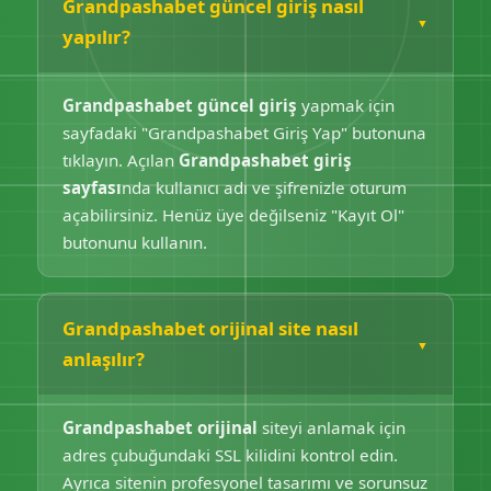
Grandpashabet güncel giriş nasıl
yapılır?
Grandpashabet güncel giriş
yapmak için
sayfadaki "Grandpashabet Giriş Yap" butonuna
tıklayın. Açılan
Grandpashabet giriş
sayfası
nda kullanıcı adı ve şifrenizle oturum
açabilirsiniz. Henüz üye değilseniz "Kayıt Ol"
butonunu kullanın.
Grandpashabet orijinal site nasıl
anlaşılır?
Grandpashabet orijinal
siteyi anlamak için
adres çubuğundaki SSL kilidini kontrol edin.
Ayrıca sitenin profesyonel tasarımı ve sorunsuz