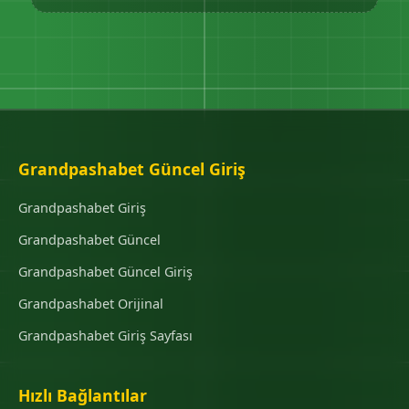
Grandpashabet Güncel Giriş
Grandpashabet Giriş
Grandpashabet Güncel
Grandpashabet Güncel Giriş
Grandpashabet Orijinal
Grandpashabet Giriş Sayfası
Hızlı Bağlantılar