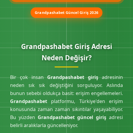
Grandpashabet Güncel Giriş 2026
Grandpashabet Giriş Adresi
Neden Değişir?
Bir çok insan
Grandpashabet giriş
adresinin
neden sık sık değiştiğini sorguluyor. Aslında
bunun sebebi oldukça basit: erişim engellemeleri.
Grandpashabet
platformu, Türkiye'den erişim
konusunda zaman zaman sıkıntılar yaşayabiliyor.
Bu yüzden
Grandpashabet güncel giriş
adresi
belirli aralıklarla güncelleniyor.