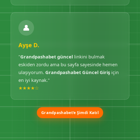
👤
Ayşe D.
"
Grandpashabet güncel
linkini bulmak
eskiden zordu ama bu sayfa sayesinde hemen
ulaşıyorum.
Grandpashabet Güncel Giriş
için
en iyi kaynak."
★★★★☆
Grandpashabet'e Şimdi Katıl