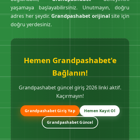
yaşamaya başlayabilirsiniz. Unutmayın, doğru
adres her şeydir.
Grandpashabet orijinal
site için
doğru yerdesiniz.
Hemen Grandpashabet'e
Bağlanın!
Grandpashabet güncel giriş 2026 linki aktif.
Kaçırmayın!
Grandpashabet Giriş Yap
Hemen Kayıt Ol
Grandpashabet Güncel