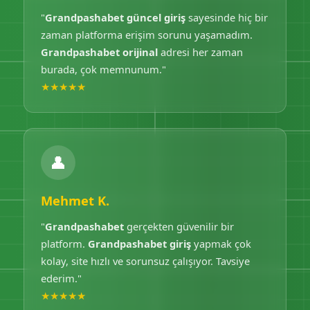
"
Grandpashabet güncel giriş
sayesinde hiç bir
zaman platforma erişim sorunu yaşamadım.
Grandpashabet orijinal
adresi her zaman
burada, çok memnunum."
★★★★★
👤
Mehmet K.
"
Grandpashabet
gerçekten güvenilir bir
platform.
Grandpashabet giriş
yapmak çok
kolay, site hızlı ve sorunsuz çalışıyor. Tavsiye
ederim."
★★★★★