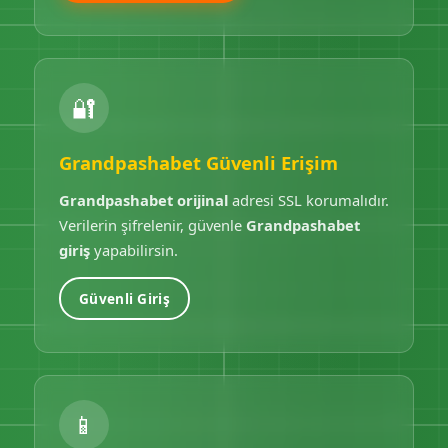
🔐
Grandpashabet Güvenli Erişim
Grandpashabet orijinal
adresi SSL korumalıdır.
Verilerin şifrelenir, güvenle
Grandpashabet
giriş
yapabilirsin.
Güvenli Giriş
📱