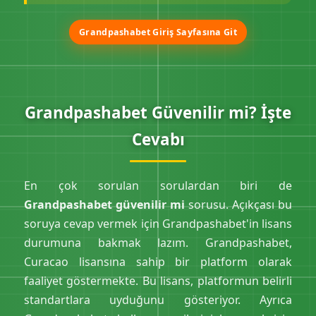
Grandpashabet Giriş Sayfasına Git
Grandpashabet Güvenilir mi? İşte
Cevabı
En çok sorulan sorulardan biri de
Grandpashabet güvenilir mi
sorusu. Açıkçası bu
soruya cevap vermek için Grandpashabet'in lisans
durumuna bakmak lazım. Grandpashabet,
Curacao lisansına sahip bir platform olarak
faaliyet göstermekte. Bu lisans, platformun belirli
standartlara uyduğunu gösteriyor. Ayrıca