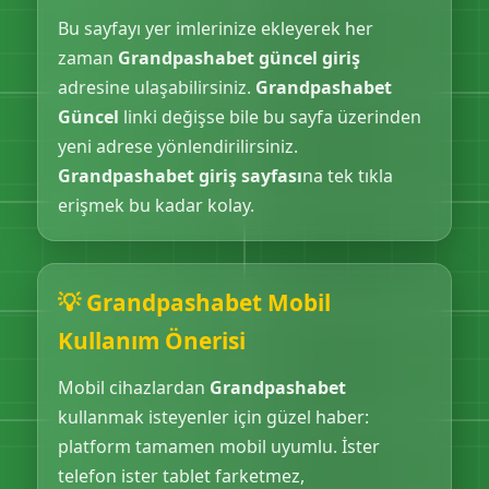
Bu sayfayı yer imlerinize ekleyerek her
zaman
Grandpashabet güncel giriş
adresine ulaşabilirsiniz.
Grandpashabet
Güncel
linki değişse bile bu sayfa üzerinden
yeni adrese yönlendirilirsiniz.
Grandpashabet giriş sayfası
na tek tıkla
erişmek bu kadar kolay.
💡 Grandpashabet Mobil
Kullanım Önerisi
Mobil cihazlardan
Grandpashabet
kullanmak isteyenler için güzel haber:
platform tamamen mobil uyumlu. İster
telefon ister tablet farketmez,