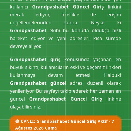
kullanıcı
Grandpashabet Güncel Giriş
linkini
merak ediyor, özellikle de erişim
engellemelerinden sonra. Neyse ki
Grandpashabet
ekibi bu konuda oldukça hızlı
hareket ediyor ve yeni adresleri kısa sürede
devreye alıyor.
Grandpashabet giriş
konusunda yaşanan en
büyük sıkıntı, kullanıcıların eski ve geçersiz linkleri
kullanmaya devam etmesi. Halbuki
Grandpashabet güncel
adresi düzenli olarak
yenileniyor. Bu sayfayı takip ederek her zaman en
güncel
Grandpashabet Güncel Giriş
linkine
ulaşabilirsiniz.
🔴 CANLI: Grandpashabet Güncel Giriş Aktif - 7
Ağustos 2026 Cuma