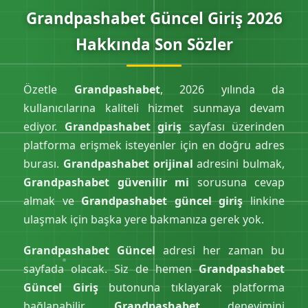
Grandpashabet Güncel Giriş 2026
Hakkında Son Sözler
Özetle
Grandpashabet
, 2026 yılında da
kullanıcılarına kaliteli hizmet sunmaya devam
ediyor.
Grandpashabet giriş
sayfası üzerinden
platforma erişmek isteyenler için en doğru adres
burası.
Grandpashabet orijinal
adresini bulmak,
Grandpashabet güvenilir mi
sorusuna cevap
almak ve
Grandpashabet güncel giriş
linkine
ulaşmak için başka yere bakmanıza gerek yok.
Grandpashabet Güncel
adresi her zaman bu
sayfada olacak. Siz de hemen
Grandpashabet
Güncel Giriş
butonuna tıklayarak platforma
bağlanabilir,
Grandpashabet
deneyimini