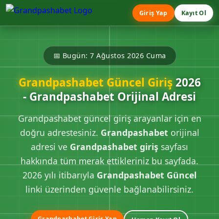
Giriş Yap
Kayıt Ol
📅 Bugün: 7 Ağustos 2026 Cuma
Grandpashabet Güncel Giriş
2026
- Grandpashabet Orijinal Adresi
Grandpashabet güncel giriş arayanlar için en
doğru adrestesiniz.
Grandpashabet
orijinal
adresi ve
Grandpashabet giriş
sayfası
hakkında tüm merak ettikleriniz bu sayfada.
2026 yılı itibarıyla
Grandpashabet Güncel
linki üzerinden güvenle bağlanabilirsiniz.
Grandpashabet Giriş Yap