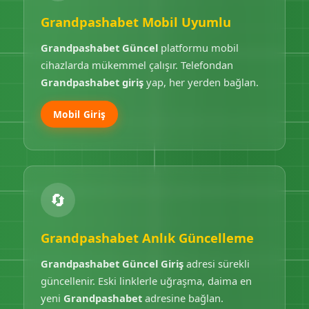
Grandpashabet Mobil Uyumlu
Grandpashabet Güncel
platformu mobil
cihazlarda mükemmel çalışır. Telefondan
Grandpashabet giriş
yap, her yerden bağlan.
Mobil Giriş
🔄
Grandpashabet Anlık Güncelleme
Grandpashabet Güncel Giriş
adresi sürekli
güncellenir. Eski linklerle uğraşma, daima en
yeni
Grandpashabet
adresine bağlan.