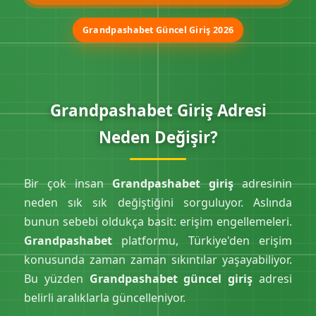
Grandpashabet Güncel Giriş 2026
Grandpashabet Giriş Adresi
Neden Değişir?
Bir çok insan
Grandpashabet giriş
adresinin
neden sık sık değiştiğini sorguluyor. Aslında
bunun sebebi oldukça basit: erişim engellemeleri.
Grandpashabet
platformu, Türkiye'den erişim
konusunda zaman zaman sıkıntılar yaşayabiliyor.
Bu yüzden
Grandpashabet güncel giriş
adresi
belirli aralıklarla güncelleniyor.