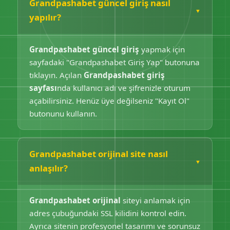
Grandpashabet güncel giriş nasıl
yapılır?
Grandpashabet güncel giriş
yapmak için
sayfadaki "Grandpashabet Giriş Yap" butonuna
tıklayın. Açılan
Grandpashabet giriş
sayfası
nda kullanıcı adı ve şifrenizle oturum
açabilirsiniz. Henüz üye değilseniz "Kayıt Ol"
butonunu kullanın.
Grandpashabet orijinal site nasıl
anlaşılır?
Grandpashabet orijinal
siteyi anlamak için
adres çubuğundaki SSL kilidini kontrol edin.
Ayrıca sitenin profesyonel tasarımı ve sorunsuz