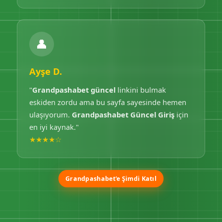
👤
Ayşe D.
"
Grandpashabet güncel
linkini bulmak
eskiden zordu ama bu sayfa sayesinde hemen
ulaşıyorum.
Grandpashabet Güncel Giriş
için
en iyi kaynak."
★★★★☆
Grandpashabet'e Şimdi Katıl