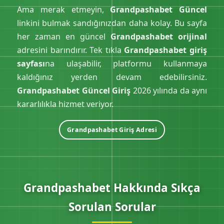
Ama merak etmeyin,
Grandpashabet Güncel
linkini bulmak sandığınızdan daha kolay. Bu sayfa
her zaman en güncel
Grandpashabet orijinal
adresini barındırır. Tek tıkla
Grandpashabet giriş
sayfası
na ulaşabilir, platformu kullanmaya
kaldığınız yerden devam edebilirsiniz.
Grandpashabet Güncel Giriş
2026 yılında da aynı
kararlılıkla hizmet veriyor.
Grandpashabet Giriş Adresi
Grandpashabet Hakkında Sıkça
Sorulan Sorular