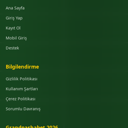
Ana Sayfa
Giriş Yap
Kayıt Ol
Mobil Giriş
Destek
Bilgilendirme
Gizlilik Politikası
Kullanım Şartları
Çerez Politikası
Sorumlu Davranış
Grandpashabet 2026