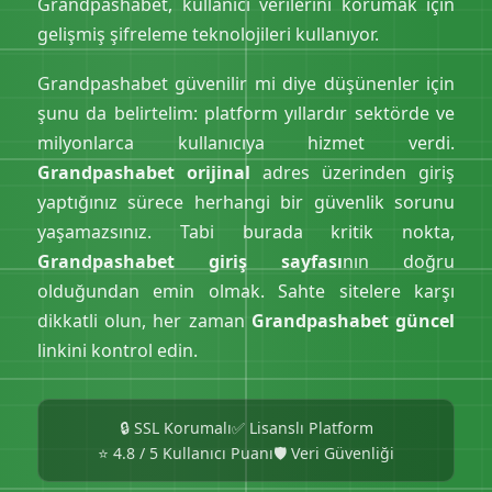
Grandpashabet, kullanıcı verilerini korumak için
gelişmiş şifreleme teknolojileri kullanıyor.
Grandpashabet güvenilir mi diye düşünenler için
şunu da belirtelim: platform yıllardır sektörde ve
milyonlarca kullanıcıya hizmet verdi.
Grandpashabet orijinal
adres üzerinden giriş
yaptığınız sürece herhangi bir güvenlik sorunu
yaşamazsınız. Tabi burada kritik nokta,
Grandpashabet giriş sayfası
nın doğru
olduğundan emin olmak. Sahte sitelere karşı
dikkatli olun, her zaman
Grandpashabet güncel
linkini kontrol edin.
🔒 SSL Korumalı
✅ Lisanslı Platform
⭐ 4.8 / 5 Kullanıcı Puanı
🛡️ Veri Güvenliği