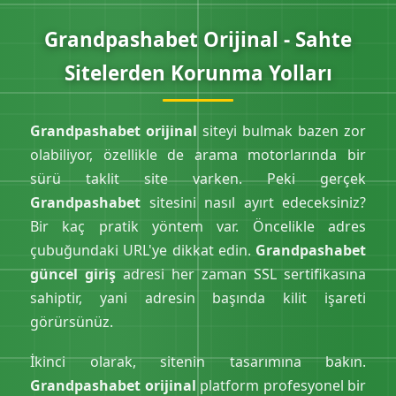
Grandpashabet Orijinal - Sahte
Sitelerden Korunma Yolları
Grandpashabet orijinal
siteyi bulmak bazen zor
olabiliyor, özellikle de arama motorlarında bir
sürü taklit site varken. Peki gerçek
Grandpashabet
sitesini nasıl ayırt edeceksiniz?
Bir kaç pratik yöntem var. Öncelikle adres
çubuğundaki URL'ye dikkat edin.
Grandpashabet
güncel giriş
adresi her zaman SSL sertifikasına
sahiptir, yani adresin başında kilit işareti
görürsünüz.
İkinci olarak, sitenin tasarımına bakın.
Grandpashabet orijinal
platform profesyonel bir