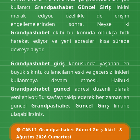
kullanıcı
Grandpashabet Güncel Giriş
linkini
merak ediyor, özellikle de erişim
engellemelerinden sonra. Neyse ki
Grandpashabet
ekibi bu konuda oldukça hızlı
hareket ediyor ve yeni adresleri kısa sürede
devreye alıyor.
Grandpashabet giriş
konusunda yaşanan en
büyük sıkıntı, kullanıcıların eski ve geçersiz linkleri
kullanmaya devam etmesi. Halbuki
Grandpashabet güncel
adresi düzenli olarak
yenileniyor. Bu sayfayı takip ederek her zaman en
güncel
Grandpashabet Güncel Giriş
linkine
ulaşabilirsiniz.
🔴 CANLI: Grandpashabet Güncel Giriş Aktif - 8
Ağustos 2026 Cumartesi