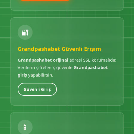
🔐
Grandpashabet Güvenli Erişim
Grandpashabet orijinal
adresi SSL korumalıdır.
Verilerin şifrelenir, güvenle
Grandpashabet
giriş
yapabilirsin.
Güvenli Giriş
📱