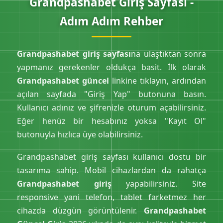
Grandpashabet Giriş Sayfası -
Adım Adım Rehber
Grandpashabet giriş sayfası
na ulaştıktan sonra
yapmanız gerekenler oldukça basit. İlk olarak
Grandpashabet güncel
linkine tıklayın, ardından
açılan sayfada "Giriş Yap" butonuna basın.
Kullanıcı adınız ve şifrenizle oturum açabilirsiniz.
Eğer henüz bir hesabınız yoksa "Kayıt Ol"
butonuyla hızlıca üye olabilirsiniz.
Grandpashabet giriş sayfası kullanıcı dostu bir
tasarıma sahip. Mobil cihazlardan da rahatça
Grandpashabet giriş
yapabilirsiniz. Site
responsive yani telefon, tablet farketmez her
cihazda düzgün görüntülenir.
Grandpashabet