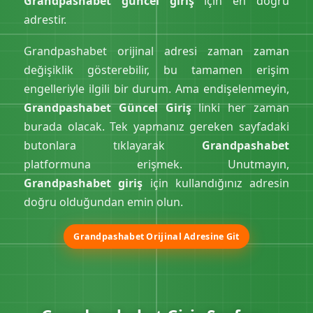
Grandpashabet güncel giriş
için en doğru
adrestir.
Grandpashabet orijinal adresi zaman zaman
değişiklik gösterebilir, bu tamamen erişim
engelleriyle ilgili bir durum. Ama endişelenmeyin,
Grandpashabet Güncel Giriş
linki her zaman
burada olacak. Tek yapmanız gereken sayfadaki
butonlara tıklayarak
Grandpashabet
platformuna erişmek. Unutmayın,
Grandpashabet giriş
için kullandığınız adresin
doğru olduğundan emin olun.
Grandpashabet Orijinal Adresine Git