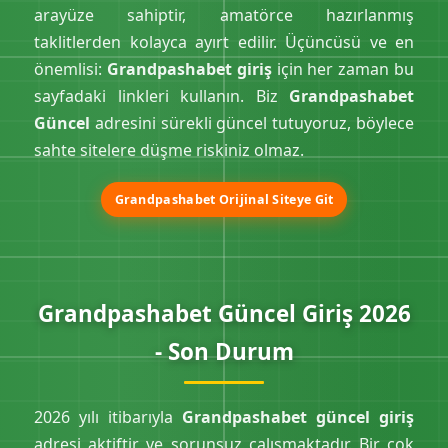
arayüze sahiptir, amatörce hazırlanmış
taklitlerden kolayca ayırt edilir. Üçüncüsü ve en
önemlisi:
Grandpashabet giriş
için her zaman bu
sayfadaki linkleri kullanın. Biz
Grandpashabet
Güncel
adresini sürekli güncel tutuyoruz, böylece
sahte sitelere düşme riskiniz olmaz.
Grandpashabet Orijinal Siteye Git
Grandpashabet Güncel Giriş 2026
- Son Durum
2026 yılı itibarıyla
Grandpashabet güncel giriş
adresi aktiftir ve sorunsuz çalışmaktadır. Bir çok