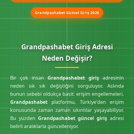
Grandpashabet Güncel Giriş 2026
Grandpashabet Giriş Adresi
Neden Değişir?
Bir çok insan
Grandpashabet giriş
adresinin
neden sık sık değiştiğini sorguluyor. Aslında
bunun sebebi oldukça basit: erişim engellemeleri.
Grandpashabet
platformu, Türkiye'den erişim
konusunda zaman zaman sıkıntılar yaşayabiliyor.
Bu yüzden
Grandpashabet güncel giriş
adresi
belirli aralıklarla güncelleniyor.