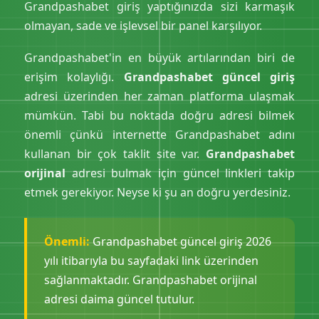
Grandpashabet giriş yaptığınızda sizi karmaşık
olmayan, sade ve işlevsel bir panel karşılıyor.
Grandpashabet'in en büyük artılarından biri de
erişim kolaylığı.
Grandpashabet güncel giriş
adresi üzerinden her zaman platforma ulaşmak
mümkün. Tabi bu noktada doğru adresi bilmek
önemli çünkü internette Grandpashabet adını
kullanan bir çok taklit site var.
Grandpashabet
orijinal
adresi bulmak için güncel linkleri takip
etmek gerekiyor. Neyse ki şu an doğru yerdesiniz.
Önemli:
Grandpashabet güncel giriş 2026
yılı itibarıyla bu sayfadaki link üzerinden
sağlanmaktadır. Grandpashabet orijinal
adresi daima güncel tutulur.