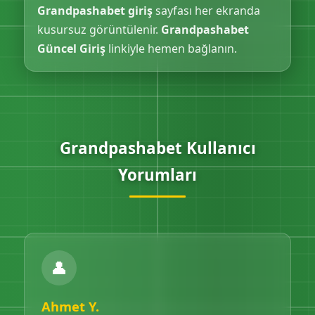
Grandpashabet giriş
sayfası her ekranda
kusursuz görüntülenir.
Grandpashabet
Güncel Giriş
linkiyle hemen bağlanın.
Grandpashabet Kullanıcı
Yorumları
👤
Ahmet Y.