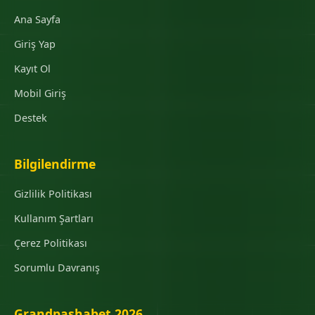
Ana Sayfa
Giriş Yap
Kayıt Ol
Mobil Giriş
Destek
Bilgilendirme
Gizlilik Politikası
Kullanım Şartları
Çerez Politikası
Sorumlu Davranış
Grandpashabet 2026