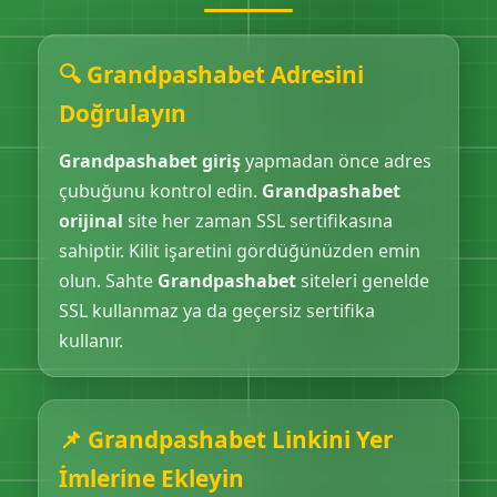
🔍 Grandpashabet Adresini
Doğrulayın
Grandpashabet giriş
yapmadan önce adres
çubuğunu kontrol edin.
Grandpashabet
orijinal
site her zaman SSL sertifikasına
sahiptir. Kilit işaretini gördüğünüzden emin
olun. Sahte
Grandpashabet
siteleri genelde
SSL kullanmaz ya da geçersiz sertifika
kullanır.
📌 Grandpashabet Linkini Yer
İmlerine Ekleyin