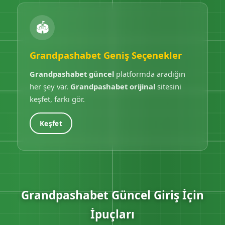
🏟️
Grandpashabet Geniş Seçenekler
Grandpashabet güncel
platformda aradığın
her şey var.
Grandpashabet orijinal
sitesini
keşfet, farkı gör.
Keşfet
Grandpashabet Güncel Giriş İçin
İpuçları