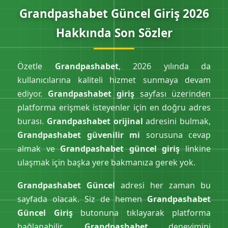
Grandpashabet Güncel Giriş 2026
Hakkında Son Sözler
Özetle
Grandpashabet
, 2026 yılında da
kullanıcılarına kaliteli hizmet sunmaya devam
ediyor.
Grandpashabet giriş
sayfası üzerinden
platforma erişmek isteyenler için en doğru adres
burası.
Grandpashabet orijinal
adresini bulmak,
Grandpashabet güvenilir mi
sorusuna cevap
almak ve
Grandpashabet güncel giriş
linkine
ulaşmak için başka yere bakmanıza gerek yok.
Grandpashabet Güncel
adresi her zaman bu
sayfada olacak. Siz de hemen
Grandpashabet
Güncel Giriş
butonuna tıklayarak platforma
bağlanabilir,
Grandpashabet
deneyimini