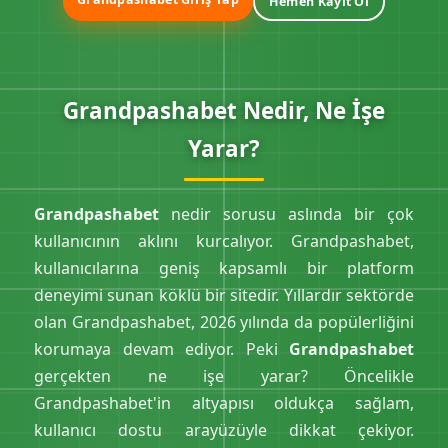
Hemen Kayıt Ol
Grandpashabet Nedir, Ne İşe
Yarar?
Grandpashabet
nedir sorusu aslında bir çok
kullanıcının aklını kurcalıyor. Grandpashabet,
kullanıcılarına geniş kapsamlı bir platform
deneyimi sunan köklü bir sitedir. Yıllardır sektörde
olan Grandpashabet, 2026 yılında da popülerliğini
korumaya devam ediyor. Peki
Grandpashabet
gerçekten ne işe yarar? Öncelikle
Grandpashabet'in altyapısı oldukça sağlam,
kullanıcı dostu arayüzüyle dikkat çekiyor.