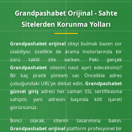
Grandpashabet Orijinal - Sahte
Sitelerden Korunma Yolları
Grandpashabet orijinal
siteyi bulmak bazen zor
olabiliyor, özellikle de arama motorlarında bir
sürü taklit site varken. Peki gerçek
Grandpashabet
sitesini nasıl ayırt edeceksiniz?
Bir kaç pratik yöntem var. Öncelikle adres
çubuğundaki URL'ye dikkat edin.
Grandpashabet
güncel giriş
adresi her zaman SSL sertifikasına
sahiptir, yani adresin başında kilit işareti
görürsünüz.
İkinci olarak, sitenin tasarımına bakın.
Grandpashabet orijinal
platform profesyonel bir