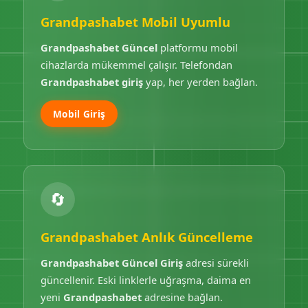
Grandpashabet Mobil Uyumlu
Grandpashabet Güncel
platformu mobil
cihazlarda mükemmel çalışır. Telefondan
Grandpashabet giriş
yap, her yerden bağlan.
Mobil Giriş
🔄
Grandpashabet Anlık Güncelleme
Grandpashabet Güncel Giriş
adresi sürekli
güncellenir. Eski linklerle uğraşma, daima en
yeni
Grandpashabet
adresine bağlan.