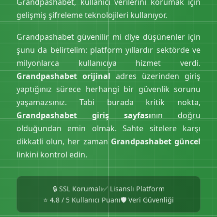
Grandpashabet, kullanıcı verilerini korumak için
gelişmiş şifreleme teknolojileri kullanıyor.
Grandpashabet güvenilir mi diye düşünenler için
şunu da belirtelim: platform yıllardır sektörde ve
milyonlarca kullanıcıya hizmet verdi.
Grandpashabet orijinal
adres üzerinden giriş
yaptığınız sürece herhangi bir güvenlik sorunu
yaşamazsınız. Tabi burada kritik nokta,
Grandpashabet giriş sayfası
nın doğru
olduğundan emin olmak. Sahte sitelere karşı
dikkatli olun, her zaman
Grandpashabet güncel
linkini kontrol edin.
🔒 SSL Korumalı
✅ Lisanslı Platform
⭐ 4.8 / 5 Kullanıcı Puanı
🛡️ Veri Güvenliği