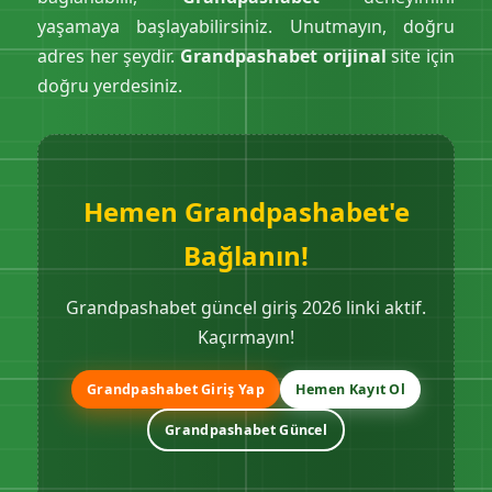
yaşamaya başlayabilirsiniz. Unutmayın, doğru
adres her şeydir.
Grandpashabet orijinal
site için
doğru yerdesiniz.
Hemen Grandpashabet'e
Bağlanın!
Grandpashabet güncel giriş 2026 linki aktif.
Kaçırmayın!
Grandpashabet Giriş Yap
Hemen Kayıt Ol
Grandpashabet Güncel