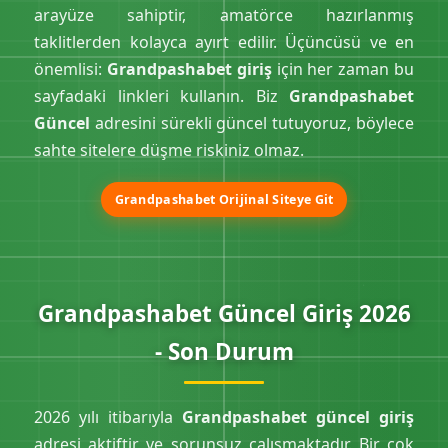
arayüze sahiptir, amatörce hazırlanmış
taklitlerden kolayca ayırt edilir. Üçüncüsü ve en
önemlisi:
Grandpashabet giriş
için her zaman bu
sayfadaki linkleri kullanın. Biz
Grandpashabet
Güncel
adresini sürekli güncel tutuyoruz, böylece
sahte sitelere düşme riskiniz olmaz.
Grandpashabet Orijinal Siteye Git
Grandpashabet Güncel Giriş 2026
- Son Durum
2026 yılı itibarıyla
Grandpashabet güncel giriş
adresi aktiftir ve sorunsuz çalışmaktadır. Bir çok