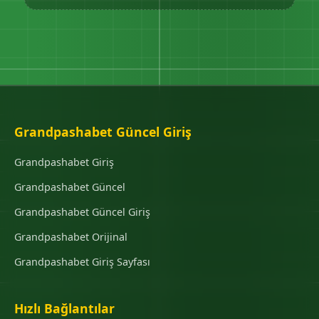
Grandpashabet Güncel Giriş
Grandpashabet Giriş
Grandpashabet Güncel
Grandpashabet Güncel Giriş
Grandpashabet Orijinal
Grandpashabet Giriş Sayfası
Hızlı Bağlantılar