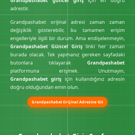
Grandpashabet güncel giriş
için en doğru
adrestir.
Grandpashabet orijinal adresi zaman zaman
değişiklik gösterebilir, bu tamamen erişim
engelleriyle ilgili bir durum. Ama endişelenmeyin,
Grandpashabet Güncel Giriş
linki her zaman
burada olacak. Tek yapmanız gereken sayfadaki
butonlara tıklayarak
Grandpashabet
platformuna erişmek. Unutmayın,
Grandpashabet giriş
için kullandığınız adresin
doğru olduğundan emin olun.
Grandpashabet Orijinal Adresine Git