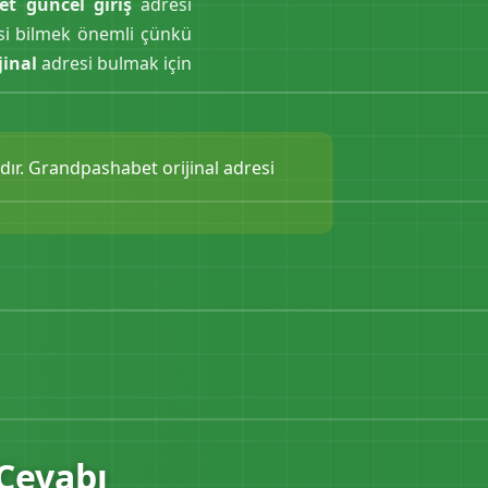
t güncel giriş
adresi
i bilmek önemli çünkü
inal
adresi bulmak için
dır. Grandpashabet orijinal adresi
Cevabı