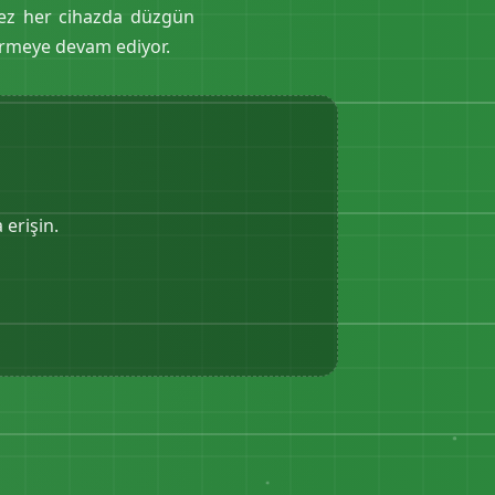
tmez her cihazda düzgün
vermeye devam ediyor.
erişin.