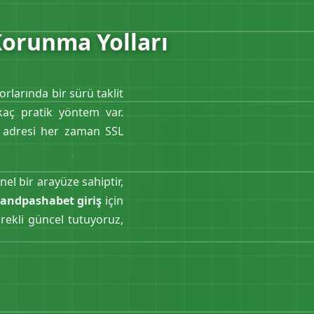
Korunma Yolları
rlarında bir sürü taklit
 kaç pratik yöntem var.
adresi her zaman SSL
el bir arayüze sahiptir,
andpashabet giriş
için
rekli güncel tutuyoruz,