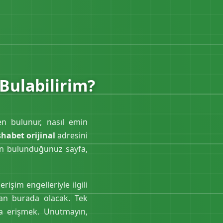
Bulabilirim?
n bulunur, nasıl emin
habet orijinal
adresini
an bulunduğunuz sayfa,
şim engelleriyle ilgili
an burada olacak. Tek
 erişmek. Unutmayın,