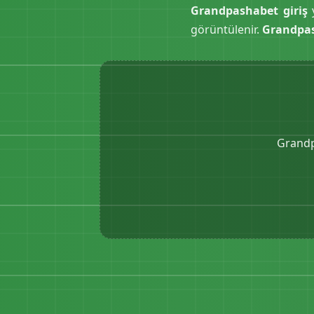
Grandpashabet giriş
y
görüntülenir.
Grandpas
Grandp