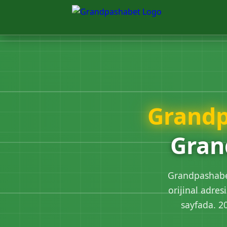
Grandp
Gran
Grandpashabet
orijinal adres
sayfada. 20