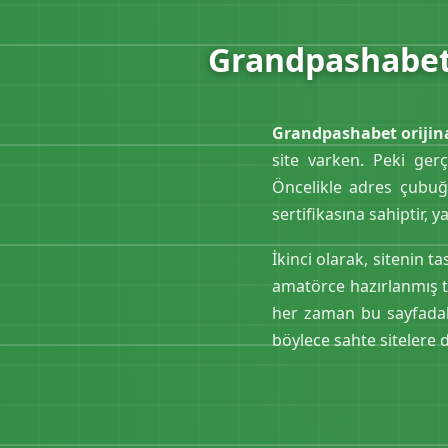
Grandpashabet 
Grandpashabet orijin
site varken. Peki ge
Öncelikle adres çubuğ
sertifikasına sahiptir, 
İkinci olarak, sitenin t
amatörce hazırlanmış ta
her zaman bu sayfadaki
böylece sahte sitelere 