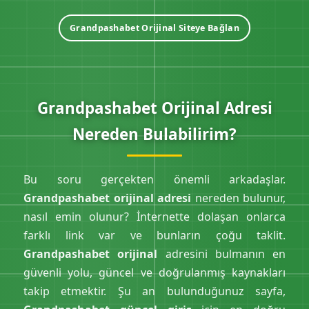
Grandpashabet Orijinal Siteye Bağlan
Grandpashabet Orijinal Adresi
Nereden Bulabilirim?
Bu soru gerçekten önemli arkadaşlar.
Grandpashabet orijinal adresi
nereden bulunur,
nasıl emin olunur? İnternette dolaşan onlarca
farklı link var ve bunların çoğu taklit.
Grandpashabet orijinal
adresini bulmanın en
güvenli yolu, güncel ve doğrulanmış kaynakları
takip etmektir. Şu an bulunduğunuz sayfa,