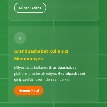
Güncel Adres
⭐
Grandpashabet Kullanıcı
Memnuniyeti
Milyonlarca kullanıcı
Grandpashabet
platformunu tercih ediyor.
Grandpashabet
giriş sayfası
üzerinden sen de katıl.
Hemen Katıl