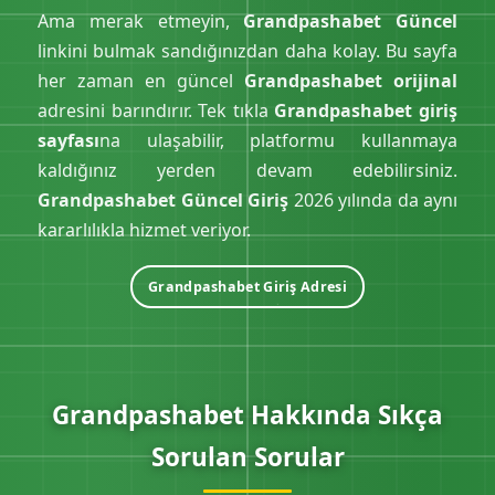
Ama merak etmeyin,
Grandpashabet Güncel
linkini bulmak sandığınızdan daha kolay. Bu sayfa
her zaman en güncel
Grandpashabet orijinal
adresini barındırır. Tek tıkla
Grandpashabet giriş
sayfası
na ulaşabilir, platformu kullanmaya
kaldığınız yerden devam edebilirsiniz.
Grandpashabet Güncel Giriş
2026 yılında da aynı
kararlılıkla hizmet veriyor.
Grandpashabet Giriş Adresi
Grandpashabet Hakkında Sıkça
Sorulan Sorular