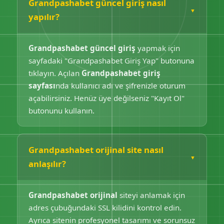
Grandpashabet güncel giriş nasıl
yapılır?
Grandpashabet güncel giriş
yapmak için
sayfadaki "Grandpashabet Giriş Yap" butonuna
tıklayın. Açılan
Grandpashabet giriş
sayfası
nda kullanıcı adı ve şifrenizle oturum
açabilirsiniz. Henüz üye değilseniz "Kayıt Ol"
butonunu kullanın.
Grandpashabet orijinal site nasıl
anlaşılır?
Grandpashabet orijinal
siteyi anlamak için
adres çubuğundaki SSL kilidini kontrol edin.
Ayrıca sitenin profesyonel tasarımı ve sorunsuz