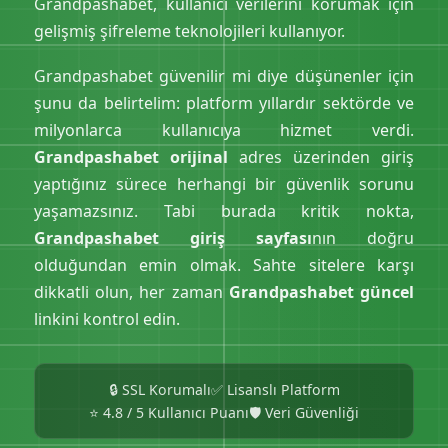
Grandpashabet, kullanıcı verilerini korumak için
gelişmiş şifreleme teknolojileri kullanıyor.
Grandpashabet güvenilir mi diye düşünenler için
şunu da belirtelim: platform yıllardır sektörde ve
milyonlarca kullanıcıya hizmet verdi.
Grandpashabet orijinal
adres üzerinden giriş
yaptığınız sürece herhangi bir güvenlik sorunu
yaşamazsınız. Tabi burada kritik nokta,
Grandpashabet giriş sayfası
nın doğru
olduğundan emin olmak. Sahte sitelere karşı
dikkatli olun, her zaman
Grandpashabet güncel
linkini kontrol edin.
🔒 SSL Korumalı
✅ Lisanslı Platform
⭐ 4.8 / 5 Kullanıcı Puanı
🛡️ Veri Güvenliği