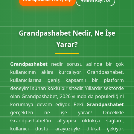
Hemen Kayıt Ol
Grandpashabet Nedir, Ne İşe
Yarar?
Grandpashabet
nedir sorusu aslında bir çok
kullanıcının aklını kurcalıyor. Grandpashabet,
kullanıcılarına geniş kapsamlı bir platform
deneyimi sunan köklü bir sitedir. Yıllardır sektörde
olan Grandpashabet, 2026 yılında da popülerliğini
korumaya devam ediyor. Peki
Grandpashabet
gerçekten ne işe yarar? Öncelikle
Grandpashabet'in altyapısı oldukça sağlam,
kullanıcı dostu arayüzüyle dikkat çekiyor.