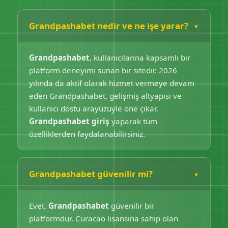
Grandpashabet nedir ve ne işe yarar?
Grandpashabet
, kullanıcılarına kapsamlı bir
platform deneyimi sunan bir sitedir. 2026
yılında da aktif olarak hizmet vermeye devam
eden Grandpashabet, gelişmiş altyapısı ve
kullanıcı dostu arayüzüyle öne çıkar.
Grandpashabet giriş
yaparak tüm
özelliklerden faydalanabilirsiniz.
Grandpashabet güvenilir mi?
Evet,
Grandpashabet
güvenilir bir
platformdur. Curacao lisansına sahip olan