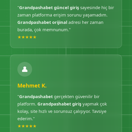
"
Grandpashabet güncel giriş
sayesinde hiç bir
zaman platforma erişim sorunu yaşamadım.
Grandpashabet orijinal
adresi her zaman
burada, çok memnunum."
★★★★★
👤
Mehmet K.
"
Grandpashabet
gerçekten güvenilir bir
platform.
Grandpashabet giriş
yapmak çok
kolay, site hızlı ve sorunsuz çalışıyor. Tavsiye
ederim."
★★★★★