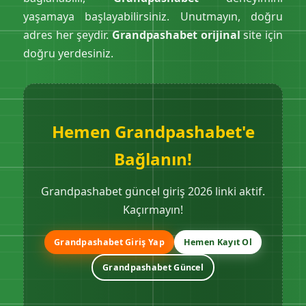
yaşamaya başlayabilirsiniz. Unutmayın, doğru
adres her şeydir.
Grandpashabet orijinal
site için
doğru yerdesiniz.
Hemen Grandpashabet'e
Bağlanın!
Grandpashabet güncel giriş 2026 linki aktif.
Kaçırmayın!
Grandpashabet Giriş Yap
Hemen Kayıt Ol
Grandpashabet Güncel