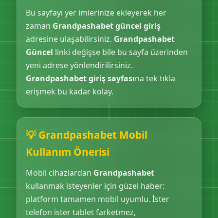
Bu sayfayı yer imlerinize ekleyerek her
zaman
Grandpashabet güncel giriş
adresine ulaşabilirsiniz.
Grandpashabet
Güncel
linki değişse bile bu sayfa üzerinden
yeni adrese yönlendirilirsiniz.
Grandpashabet giriş sayfası
na tek tıkla
erişmek bu kadar kolay.
💡 Grandpashabet Mobil
Kullanım Önerisi
Mobil cihazlardan
Grandpashabet
kullanmak isteyenler için güzel haber:
platform tamamen mobil uyumlu. İster
telefon ister tablet farketmez,