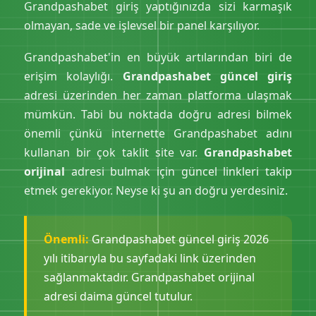
Grandpashabet giriş yaptığınızda sizi karmaşık
olmayan, sade ve işlevsel bir panel karşılıyor.
Grandpashabet'in en büyük artılarından biri de
erişim kolaylığı.
Grandpashabet güncel giriş
adresi üzerinden her zaman platforma ulaşmak
mümkün. Tabi bu noktada doğru adresi bilmek
önemli çünkü internette Grandpashabet adını
kullanan bir çok taklit site var.
Grandpashabet
orijinal
adresi bulmak için güncel linkleri takip
etmek gerekiyor. Neyse ki şu an doğru yerdesiniz.
Önemli:
Grandpashabet güncel giriş 2026
yılı itibarıyla bu sayfadaki link üzerinden
sağlanmaktadır. Grandpashabet orijinal
adresi daima güncel tutulur.