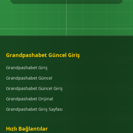
Grandpashabet Güncel Giriş
Grandpashabet Giriş
Grandpashabet Güncel
Grandpashabet Güncel Giriş
Grandpashabet Orijinal
Grandpashabet Giriş Sayfası
Hızlı Bağlantılar