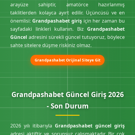
arayüze sahiptir, amatörce hazırlanmış
taklitlerden kolayca ayırt edilir. Üçüncüsü ve en
önemlisi:
Grandpashabet giriş
için her zaman bu
sayfadaki linkleri kullanın. Biz
Grandpashabet
Güncel
adresini sürekli güncel tutuyoruz, böylece
sahte sitelere düşme riskiniz olmaz.
Grandpashabet Orijinal Siteye Git
Grandpashabet Güncel Giriş 2026
- Son Durum
2026 yılı itibarıyla
Grandpashabet güncel giriş
adresi aktiftir ve sorunsuz çalışmaktadır. Bir çok