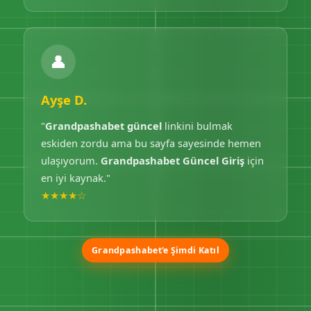
👤
Ayşe D.
"
Grandpashabet güncel
linkini bulmak
eskiden zordu ama bu sayfa sayesinde hemen
ulaşıyorum.
Grandpashabet Güncel Giriş
için
en iyi kaynak."
★★★★☆
Grandpashabet'e Şimdi Katıl