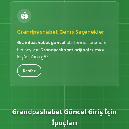
🏟️
Grandpashabet Geniş Seçenekler
Grandpashabet güncel
platformda aradığın
her şey var.
Grandpashabet orijinal
sitesini
keşfet, farkı gör.
Keşfet
Grandpashabet Güncel Giriş İçin
İpuçları