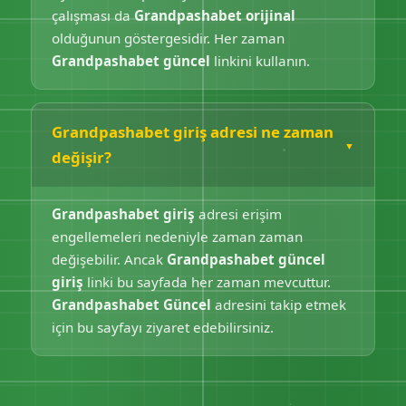
çalışması da
Grandpashabet orijinal
olduğunun göstergesidir. Her zaman
Grandpashabet güncel
linkini kullanın.
Grandpashabet giriş adresi ne zaman
değişir?
Grandpashabet giriş
adresi erişim
engellemeleri nedeniyle zaman zaman
değişebilir. Ancak
Grandpashabet güncel
giriş
linki bu sayfada her zaman mevcuttur.
Grandpashabet Güncel
adresini takip etmek
için bu sayfayı ziyaret edebilirsiniz.