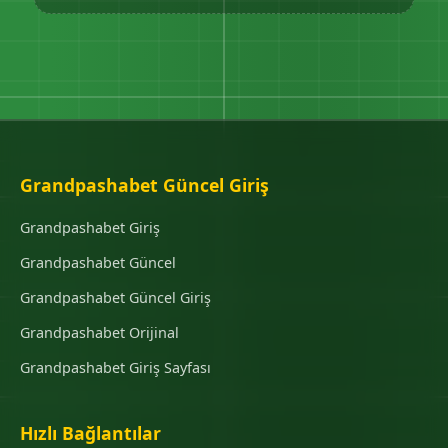
Grandpashabet Güncel Giriş
Grandpashabet Giriş
Grandpashabet Güncel
Grandpashabet Güncel Giriş
Grandpashabet Orijinal
Grandpashabet Giriş Sayfası
Hızlı Bağlantılar