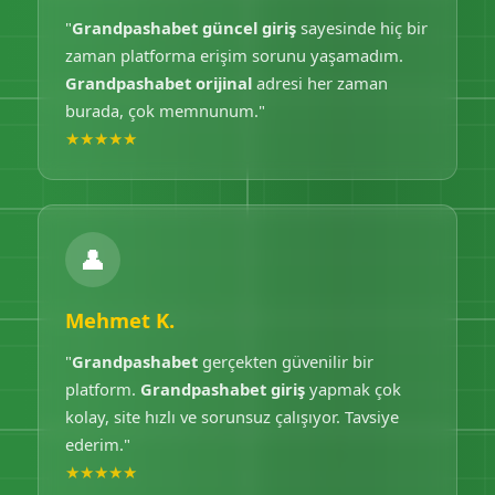
"
Grandpashabet güncel giriş
sayesinde hiç bir
zaman platforma erişim sorunu yaşamadım.
Grandpashabet orijinal
adresi her zaman
burada, çok memnunum."
★★★★★
👤
Mehmet K.
"
Grandpashabet
gerçekten güvenilir bir
platform.
Grandpashabet giriş
yapmak çok
kolay, site hızlı ve sorunsuz çalışıyor. Tavsiye
ederim."
★★★★★