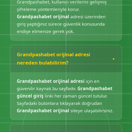
Grandpashabet, kullanıcı verilerini gelişmiş
şifreleme yöntemleriyle korur.
Grandpashabet orijinal
adresi üzerinden
giriş yaptığınız sürece güvenlik konusunda
endişe etmenize gerek yok.
Grandpashabet orijinal adresi
nereden bulabilirim?
Grandpashabet orijinal adresi
için en
güvenilir kaynak bu sayfadır.
Grandpashabet
güncel giriş
linki her zaman güncel tutulur.
Sayfadaki butonlara tıklayarak doğrudan
Grandpashabet orijinal
siteye ulaşabilirsiniz.