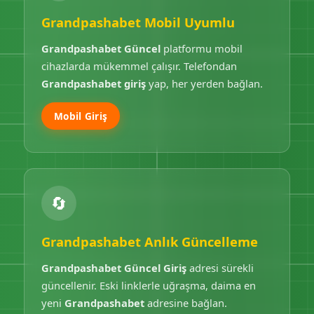
Grandpashabet Mobil Uyumlu
Grandpashabet Güncel
platformu mobil
cihazlarda mükemmel çalışır. Telefondan
Grandpashabet giriş
yap, her yerden bağlan.
Mobil Giriş
🔄
Grandpashabet Anlık Güncelleme
Grandpashabet Güncel Giriş
adresi sürekli
güncellenir. Eski linklerle uğraşma, daima en
yeni
Grandpashabet
adresine bağlan.