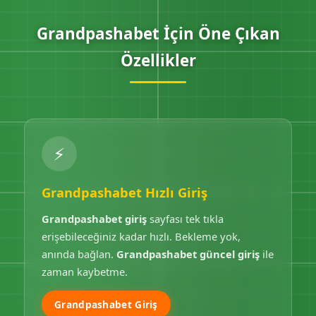
Grandpashabet İçin Öne Çıkan
Özellikler
⚡
Grandpashabet Hızlı Giriş
Grandpashabet giriş
sayfası tek tıkla
erişebileceğiniz kadar hızlı. Bekleme yok,
anında bağlan.
Grandpashabet güncel giriş
ile
zaman kaybetme.
Grandpashabet Giriş