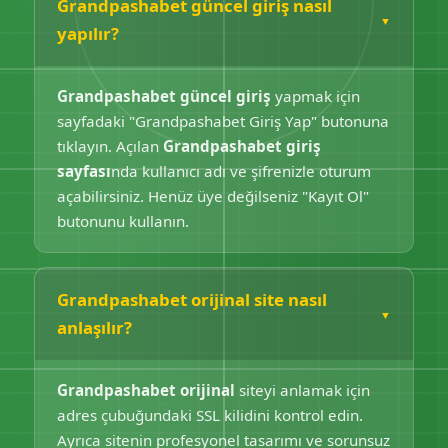
Grandpashabet güncel giriş nasıl
yapılır?
Grandpashabet güncel giriş
yapmak için
sayfadaki "Grandpashabet Giriş Yap" butonuna
tıklayın. Açılan
Grandpashabet giriş
sayfası
nda kullanıcı adı ve şifrenizle oturum
açabilirsiniz. Henüz üye değilseniz "Kayıt Ol"
butonunu kullanın.
Grandpashabet orijinal site nasıl
anlaşılır?
Grandpashabet orijinal
siteyi anlamak için
adres çubuğundaki SSL kilidini kontrol edin.
Ayrıca sitenin profesyonel tasarımı ve sorunsuz