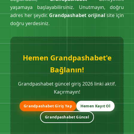
yaşamaya başlayabilirsiniz. Unutmayın, doğru
adres her şeydir.
Grandpashabet orijinal
site için
doğru yerdesiniz.
Hemen Grandpashabet'e
Bağlanın!
Grandpashabet güncel giriş 2026 linki aktif.
Kaçırmayın!
Grandpashabet Giriş Yap
Hemen Kayıt Ol
Grandpashabet Güncel