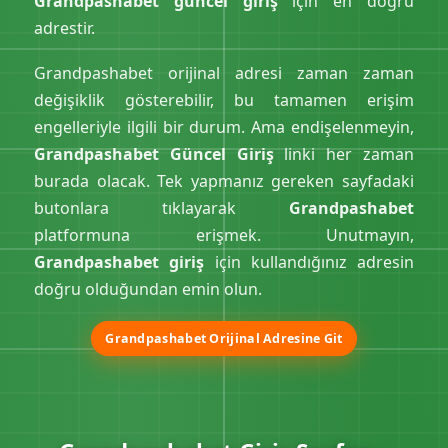
Grandpashabet güncel giriş
için en doğru
adrestir.
Grandpashabet orijinal adresi zaman zaman
değişiklik gösterebilir, bu tamamen erişim
engelleriyle ilgili bir durum. Ama endişelenmeyin,
Grandpashabet Güncel Giriş
linki her zaman
burada olacak. Tek yapmanız gereken sayfadaki
butonlara tıklayarak
Grandpashabet
platformuna erişmek. Unutmayın,
Grandpashabet giriş
için kullandığınız adresin
doğru olduğundan emin olun.
Grandpashabet Orijinal Adresine Git