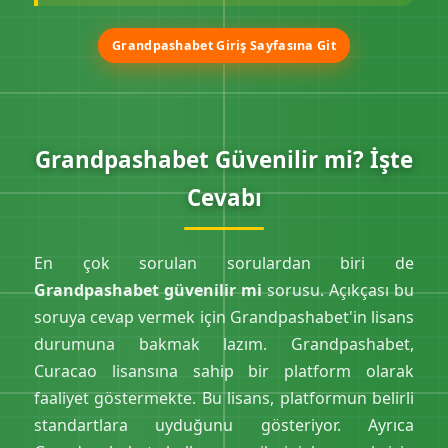
Grandpashabet Giriş Sayfasına Git
Grandpashabet Güvenilir mi? İşte
Cevabı
En çok sorulan sorulardan biri de
Grandpashabet güvenilir mi
sorusu. Açıkçası bu
soruya cevap vermek için Grandpashabet'in lisans
durumuna bakmak lazım. Grandpashabet,
Curacao lisansına sahip bir platform olarak
faaliyet göstermekte. Bu lisans, platformun belirli
standartlara uyduğunu gösteriyor. Ayrıca