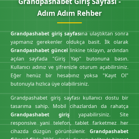
Grandpashabet Giriş Sayfası -
Adım Adım Rehber
Grandpashabet giriş sayfası
na ulaştıktan sonra
yapmanız gerekenler oldukça basit. İlk olarak
Grandpashabet güncel
linkine tıklayın, ardından
açılan sayfada "Giriş Yap" butonuna basın.
Kullanıcı adınız ve şifrenizle oturum açabilirsiniz.
Eğer henüz bir hesabınız yoksa "Kayıt Ol"
butonuyla hızlıca üye olabilirsiniz.
Grandpashabet giriş sayfası kullanıcı dostu bir
tasarıma sahip. Mobil cihazlardan da rahatça
Grandpashabet giriş
yapabilirsiniz. Site
responsive yani telefon, tablet farketmez her
cihazda düzgün görüntülenir.
Grandpashabet