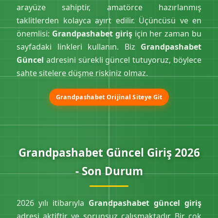
arayüze sahiptir, amatörce hazırlanmış
taklitlerden kolayca ayırt edilir. Üçüncüsü ve en
önemlisi:
Grandpashabet giriş
için her zaman bu
sayfadaki linkleri kullanın. Biz
Grandpashabet
Güncel
adresini sürekli güncel tutuyoruz, böylece
sahte sitelere düşme riskiniz olmaz.
Grandpashabet Orijinal Siteye Git
Grandpashabet Güncel Giriş 2026
- Son Durum
2026 yılı itibarıyla
Grandpashabet güncel giriş
adresi aktiftir ve sorunsuz çalışmaktadır. Bir çok