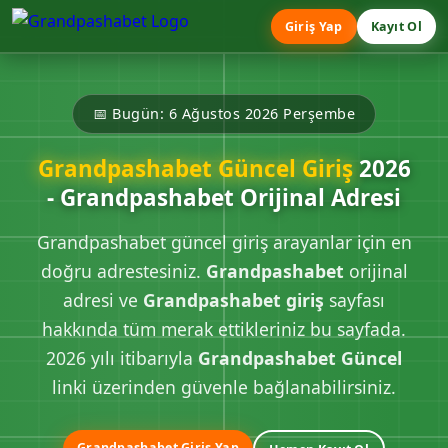
Giriş Yap
Kayıt Ol
📅 Bugün: 6 Ağustos 2026 Perşembe
Grandpashabet Güncel Giriş
2026
- Grandpashabet Orijinal Adresi
Grandpashabet güncel giriş arayanlar için en
doğru adrestesiniz.
Grandpashabet
orijinal
adresi ve
Grandpashabet giriş
sayfası
hakkında tüm merak ettikleriniz bu sayfada.
2026 yılı itibarıyla
Grandpashabet Güncel
linki üzerinden güvenle bağlanabilirsiniz.
Grandpashabet Giriş Yap