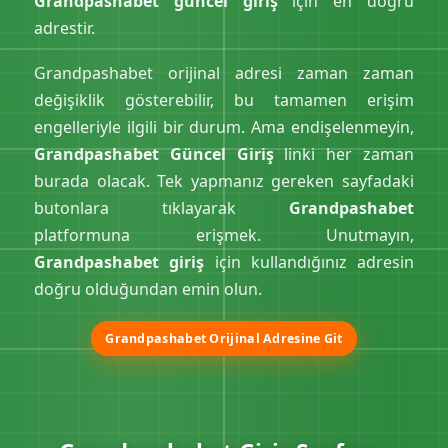
Grandpashabet güncel giriş
için en doğru
adrestir.
Grandpashabet orijinal adresi zaman zaman
değişiklik gösterebilir, bu tamamen erişim
engelleriyle ilgili bir durum. Ama endişelenmeyin,
Grandpashabet Güncel Giriş
linki her zaman
burada olacak. Tek yapmanız gereken sayfadaki
butonlara tıklayarak
Grandpashabet
platformuna erişmek. Unutmayın,
Grandpashabet giriş
için kullandığınız adresin
doğru olduğundan emin olun.
Grandpashabet Orijinal Adresine Git