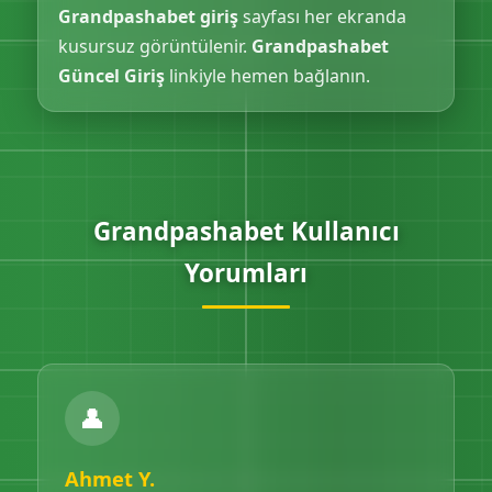
Grandpashabet giriş
sayfası her ekranda
kusursuz görüntülenir.
Grandpashabet
Güncel Giriş
linkiyle hemen bağlanın.
Grandpashabet Kullanıcı
Yorumları
👤
Ahmet Y.