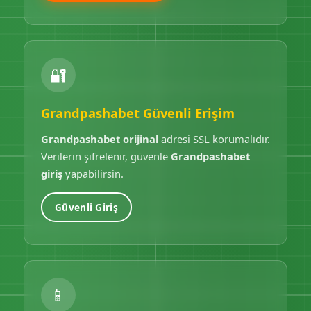
🔐
Grandpashabet Güvenli Erişim
Grandpashabet orijinal
adresi SSL korumalıdır.
Verilerin şifrelenir, güvenle
Grandpashabet
giriş
yapabilirsin.
Güvenli Giriş
📱