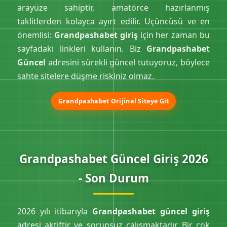
arayüze sahiptir, amatörce hazırlanmış
taklitlerden kolayca ayırt edilir. Üçüncüsü ve en
önemlisi:
Grandpashabet giriş
için her zaman bu
sayfadaki linkleri kullanın. Biz
Grandpashabet
Güncel
adresini sürekli güncel tutuyoruz, böylece
sahte sitelere düşme riskiniz olmaz.
Grandpashabet Orijinal Siteye Git
Grandpashabet Güncel Giriş 2026
- Son Durum
2026 yılı itibarıyla
Grandpashabet güncel giriş
adresi aktiftir ve sorunsuz çalışmaktadır. Bir çok