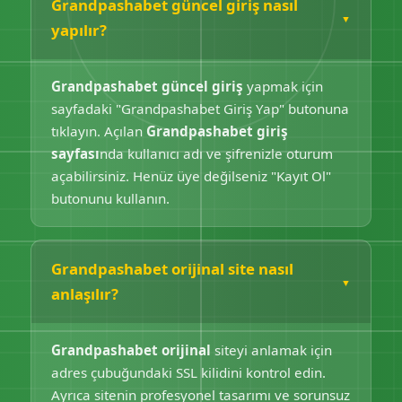
Grandpashabet güncel giriş nasıl
yapılır?
Grandpashabet güncel giriş
yapmak için
sayfadaki "Grandpashabet Giriş Yap" butonuna
tıklayın. Açılan
Grandpashabet giriş
sayfası
nda kullanıcı adı ve şifrenizle oturum
açabilirsiniz. Henüz üye değilseniz "Kayıt Ol"
butonunu kullanın.
Grandpashabet orijinal site nasıl
anlaşılır?
Grandpashabet orijinal
siteyi anlamak için
adres çubuğundaki SSL kilidini kontrol edin.
Ayrıca sitenin profesyonel tasarımı ve sorunsuz