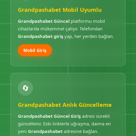
Grandpashabet Mobil Uyumlu
Grandpashabet Güncel
platformu mobil
cihazlarda mükemmel çalışır. Telefondan
Grandpashabet giriş
yap, her yerden bağlan.
Mobil Giriş
🔄
Grandpashabet Anlık Güncelleme
Grandpashabet Güncel Giriş
adresi sürekli
güncellenir. Eski linklerle uğraşma, daima en
yeni
Grandpashabet
adresine bağlan.