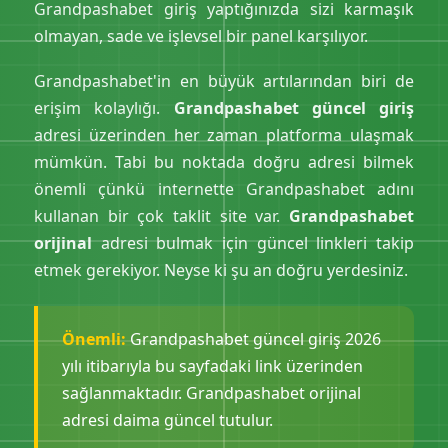
Grandpashabet giriş yaptığınızda sizi karmaşık
olmayan, sade ve işlevsel bir panel karşılıyor.
Grandpashabet'in en büyük artılarından biri de
erişim kolaylığı.
Grandpashabet güncel giriş
adresi üzerinden her zaman platforma ulaşmak
mümkün. Tabi bu noktada doğru adresi bilmek
önemli çünkü internette Grandpashabet adını
kullanan bir çok taklit site var.
Grandpashabet
orijinal
adresi bulmak için güncel linkleri takip
etmek gerekiyor. Neyse ki şu an doğru yerdesiniz.
Önemli:
Grandpashabet güncel giriş 2026
yılı itibarıyla bu sayfadaki link üzerinden
sağlanmaktadır. Grandpashabet orijinal
adresi daima güncel tutulur.