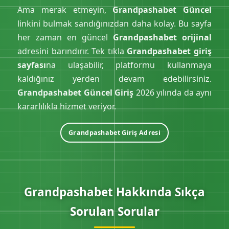
Ama merak etmeyin,
Grandpashabet Güncel
linkini bulmak sandığınızdan daha kolay. Bu sayfa
her zaman en güncel
Grandpashabet orijinal
adresini barındırır. Tek tıkla
Grandpashabet giriş
sayfası
na ulaşabilir, platformu kullanmaya
kaldığınız yerden devam edebilirsiniz.
Grandpashabet Güncel Giriş
2026 yılında da aynı
kararlılıkla hizmet veriyor.
Grandpashabet Giriş Adresi
Grandpashabet Hakkında Sıkça
Sorulan Sorular