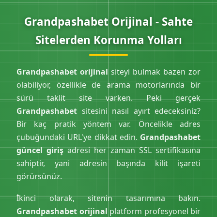
Grandpashabet Orijinal - Sahte
Sitelerden Korunma Yolları
Grandpashabet orijinal
siteyi bulmak bazen zor
olabiliyor, özellikle de arama motorlarında bir
sürü taklit site varken. Peki gerçek
Grandpashabet
sitesini nasıl ayırt edeceksiniz?
Bir kaç pratik yöntem var. Öncelikle adres
çubuğundaki URL'ye dikkat edin.
Grandpashabet
güncel giriş
adresi her zaman SSL sertifikasına
sahiptir, yani adresin başında kilit işareti
görürsünüz.
İkinci olarak, sitenin tasarımına bakın.
Grandpashabet orijinal
platform profesyonel bir