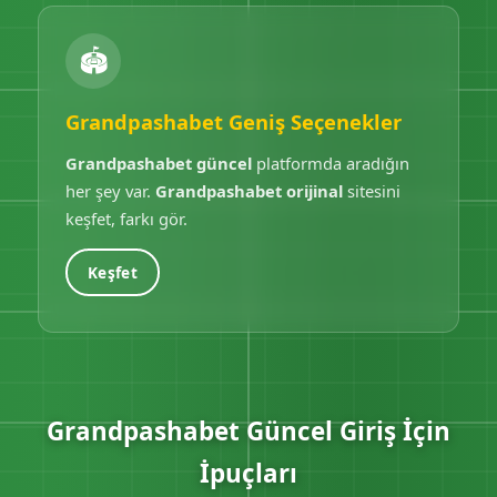
🏟️
Grandpashabet Geniş Seçenekler
Grandpashabet güncel
platformda aradığın
her şey var.
Grandpashabet orijinal
sitesini
keşfet, farkı gör.
Keşfet
Grandpashabet Güncel Giriş İçin
İpuçları