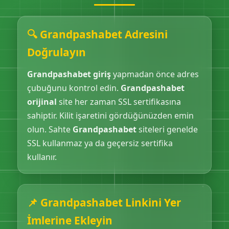
🔍 Grandpashabet Adresini
Doğrulayın
Grandpashabet giriş
yapmadan önce adres
çubuğunu kontrol edin.
Grandpashabet
orijinal
site her zaman SSL sertifikasına
sahiptir. Kilit işaretini gördüğünüzden emin
olun. Sahte
Grandpashabet
siteleri genelde
SSL kullanmaz ya da geçersiz sertifika
kullanır.
📌 Grandpashabet Linkini Yer
İmlerine Ekleyin