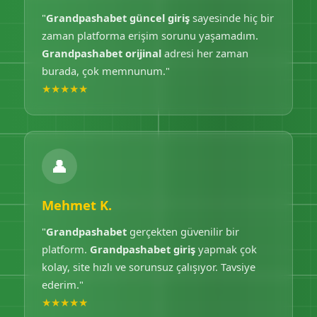
"
Grandpashabet güncel giriş
sayesinde hiç bir
zaman platforma erişim sorunu yaşamadım.
Grandpashabet orijinal
adresi her zaman
burada, çok memnunum."
★★★★★
👤
Mehmet K.
"
Grandpashabet
gerçekten güvenilir bir
platform.
Grandpashabet giriş
yapmak çok
kolay, site hızlı ve sorunsuz çalışıyor. Tavsiye
ederim."
★★★★★