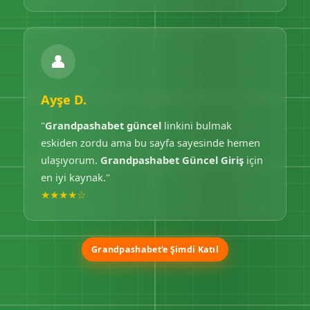
👤
Ayşe D.
"
Grandpashabet güncel
linkini bulmak
eskiden zordu ama bu sayfa sayesinde hemen
ulaşıyorum.
Grandpashabet Güncel Giriş
için
en iyi kaynak."
★★★★☆
Grandpashabet'e Şimdi Katıl