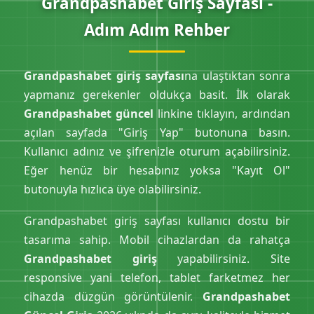
Grandpashabet Giriş Sayfası -
Adım Adım Rehber
Grandpashabet giriş sayfası
na ulaştıktan sonra
yapmanız gerekenler oldukça basit. İlk olarak
Grandpashabet güncel
linkine tıklayın, ardından
açılan sayfada "Giriş Yap" butonuna basın.
Kullanıcı adınız ve şifrenizle oturum açabilirsiniz.
Eğer henüz bir hesabınız yoksa "Kayıt Ol"
butonuyla hızlıca üye olabilirsiniz.
Grandpashabet giriş sayfası kullanıcı dostu bir
tasarıma sahip. Mobil cihazlardan da rahatça
Grandpashabet giriş
yapabilirsiniz. Site
responsive yani telefon, tablet farketmez her
cihazda düzgün görüntülenir.
Grandpashabet