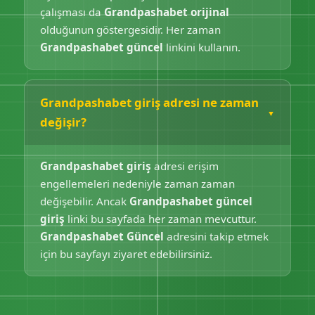
çalışması da
Grandpashabet orijinal
olduğunun göstergesidir. Her zaman
Grandpashabet güncel
linkini kullanın.
Grandpashabet giriş adresi ne zaman
değişir?
Grandpashabet giriş
adresi erişim
engellemeleri nedeniyle zaman zaman
değişebilir. Ancak
Grandpashabet güncel
giriş
linki bu sayfada her zaman mevcuttur.
Grandpashabet Güncel
adresini takip etmek
için bu sayfayı ziyaret edebilirsiniz.