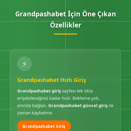
Grandpashabet İçin Öne Çıkan
Özellikler
⚡
Grandpashabet Hızlı Giriş
Grandpashabet giriş
sayfası tek tıkla
erişebileceğiniz kadar hızlı. Bekleme yok,
anında bağlan.
Grandpashabet güncel giriş
ile
zaman kaybetme.
Grandpashabet Giriş