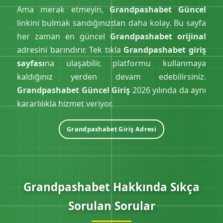
Ama merak etmeyin,
Grandpashabet Güncel
linkini bulmak sandığınızdan daha kolay. Bu sayfa
her zaman en güncel
Grandpashabet orijinal
adresini barındırır. Tek tıkla
Grandpashabet giriş
sayfası
na ulaşabilir, platformu kullanmaya
kaldığınız yerden devam edebilirsiniz.
Grandpashabet Güncel Giriş
2026 yılında da aynı
kararlılıkla hizmet veriyor.
Grandpashabet Giriş Adresi
Grandpashabet Hakkında Sıkça
Sorulan Sorular