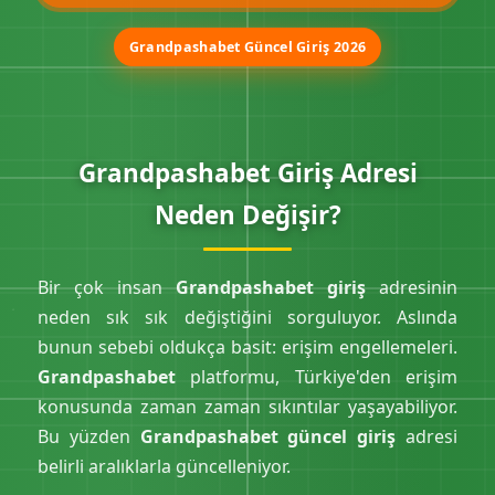
Grandpashabet Güncel Giriş 2026
Grandpashabet Giriş Adresi
Neden Değişir?
Bir çok insan
Grandpashabet giriş
adresinin
neden sık sık değiştiğini sorguluyor. Aslında
bunun sebebi oldukça basit: erişim engellemeleri.
Grandpashabet
platformu, Türkiye'den erişim
konusunda zaman zaman sıkıntılar yaşayabiliyor.
Bu yüzden
Grandpashabet güncel giriş
adresi
belirli aralıklarla güncelleniyor.