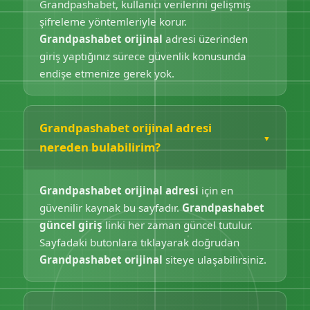
Grandpashabet, kullanıcı verilerini gelişmiş
şifreleme yöntemleriyle korur.
Grandpashabet orijinal
adresi üzerinden
giriş yaptığınız sürece güvenlik konusunda
endişe etmenize gerek yok.
Grandpashabet orijinal adresi
nereden bulabilirim?
Grandpashabet orijinal adresi
için en
güvenilir kaynak bu sayfadır.
Grandpashabet
güncel giriş
linki her zaman güncel tutulur.
Sayfadaki butonlara tıklayarak doğrudan
Grandpashabet orijinal
siteye ulaşabilirsiniz.