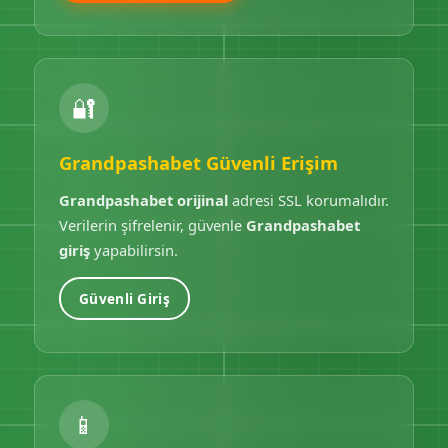
🔐
Grandpashabet Güvenli Erişim
Grandpashabet orijinal
adresi SSL korumalıdır.
Verilerin şifrelenir, güvenle
Grandpashabet
giriş
yapabilirsin.
Güvenli Giriş
📱