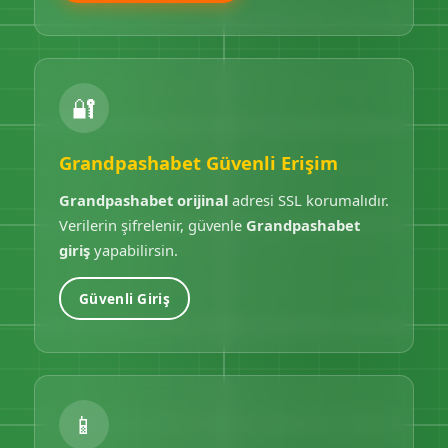
🔐
Grandpashabet Güvenli Erişim
Grandpashabet orijinal
adresi SSL korumalıdır.
Verilerin şifrelenir, güvenle
Grandpashabet
giriş
yapabilirsin.
Güvenli Giriş
📱