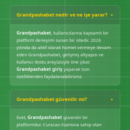
Grandpashabet nedir ve ne işe yarar?
Grandpashabet
, kullanıcılarına kapsamlı bir
platform deneyimi sunan bir sitedir. 2026
yılında da aktif olarak hizmet vermeye devam
eden Grandpashabet, gelişmiş altyapısı ve
kullanıcı dostu arayüzüyle öne çıkar.
Grandpashabet giriş
yaparak tüm
özelliklerden faydalanabilirsiniz.
Grandpashabet güvenilir mi?
Evet,
Grandpashabet
güvenilir bir
platformdur. Curacao lisansına sahip olan