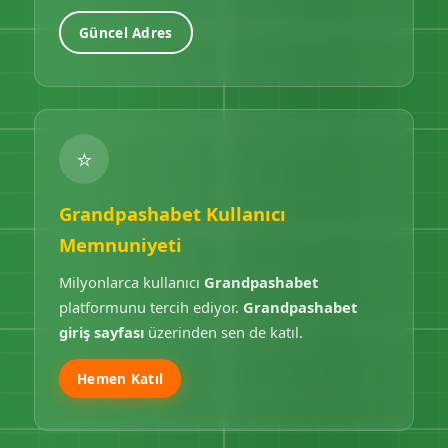
Güncel Adres
⭐
Grandpashabet Kullanıcı
Memnuniyeti
Milyonlarca kullanıcı
Grandpashabet
platformunu tercih ediyor.
Grandpashabet
giriş sayfası
üzerinden sen de katıl.
Hemen Katıl