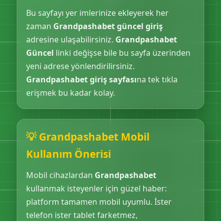
Bu sayfayı yer imlerinize ekleyerek her
zaman
Grandpashabet güncel giriş
adresine ulaşabilirsiniz.
Grandpashabet
Güncel
linki değişse bile bu sayfa üzerinden
yeni adrese yönlendirilirsiniz.
Grandpashabet giriş sayfası
na tek tıkla
erişmek bu kadar kolay.
💡 Grandpashabet Mobil
Kullanım Önerisi
Mobil cihazlardan
Grandpashabet
kullanmak isteyenler için güzel haber:
platform tamamen mobil uyumlu. İster
telefon ister tablet farketmez,