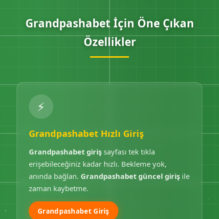
Grandpashabet İçin Öne Çıkan
Özellikler
⚡
Grandpashabet Hızlı Giriş
Grandpashabet giriş
sayfası tek tıkla
erişebileceğiniz kadar hızlı. Bekleme yok,
anında bağlan.
Grandpashabet güncel giriş
ile
zaman kaybetme.
Grandpashabet Giriş