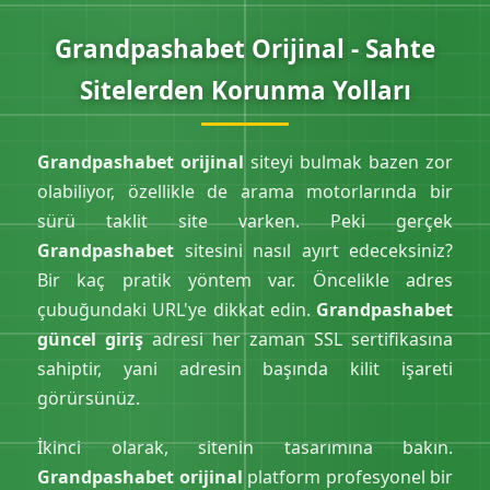
Grandpashabet Orijinal - Sahte
Sitelerden Korunma Yolları
Grandpashabet orijinal
siteyi bulmak bazen zor
olabiliyor, özellikle de arama motorlarında bir
sürü taklit site varken. Peki gerçek
Grandpashabet
sitesini nasıl ayırt edeceksiniz?
Bir kaç pratik yöntem var. Öncelikle adres
çubuğundaki URL'ye dikkat edin.
Grandpashabet
güncel giriş
adresi her zaman SSL sertifikasına
sahiptir, yani adresin başında kilit işareti
görürsünüz.
İkinci olarak, sitenin tasarımına bakın.
Grandpashabet orijinal
platform profesyonel bir