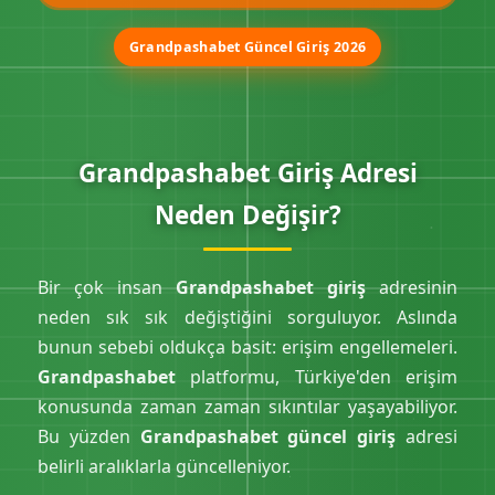
Grandpashabet Güncel Giriş 2026
Grandpashabet Giriş Adresi
Neden Değişir?
Bir çok insan
Grandpashabet giriş
adresinin
neden sık sık değiştiğini sorguluyor. Aslında
bunun sebebi oldukça basit: erişim engellemeleri.
Grandpashabet
platformu, Türkiye'den erişim
konusunda zaman zaman sıkıntılar yaşayabiliyor.
Bu yüzden
Grandpashabet güncel giriş
adresi
belirli aralıklarla güncelleniyor.