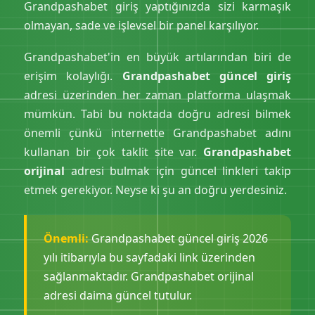
Grandpashabet giriş yaptığınızda sizi karmaşık
olmayan, sade ve işlevsel bir panel karşılıyor.
Grandpashabet'in en büyük artılarından biri de
erişim kolaylığı.
Grandpashabet güncel giriş
adresi üzerinden her zaman platforma ulaşmak
mümkün. Tabi bu noktada doğru adresi bilmek
önemli çünkü internette Grandpashabet adını
kullanan bir çok taklit site var.
Grandpashabet
orijinal
adresi bulmak için güncel linkleri takip
etmek gerekiyor. Neyse ki şu an doğru yerdesiniz.
Önemli:
Grandpashabet güncel giriş 2026
yılı itibarıyla bu sayfadaki link üzerinden
sağlanmaktadır. Grandpashabet orijinal
adresi daima güncel tutulur.