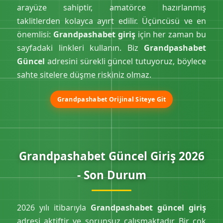
arayüze sahiptir, amatörce hazırlanmış
taklitlerden kolayca ayırt edilir. Üçüncüsü ve en
önemlisi:
Grandpashabet giriş
için her zaman bu
sayfadaki linkleri kullanın. Biz
Grandpashabet
Güncel
adresini sürekli güncel tutuyoruz, böylece
sahte sitelere düşme riskiniz olmaz.
Grandpashabet Orijinal Siteye Git
Grandpashabet Güncel Giriş 2026
- Son Durum
2026 yılı itibarıyla
Grandpashabet güncel giriş
adresi aktiftir ve sorunsuz çalışmaktadır. Bir çok