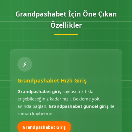
Grandpashabet İçin Öne Çıkan
Özellikler
⚡
Grandpashabet Hızlı Giriş
Grandpashabet giriş
sayfası tek tıkla
erişebileceğiniz kadar hızlı. Bekleme yok,
anında bağlan.
Grandpashabet güncel giriş
ile
zaman kaybetme.
Grandpashabet Giriş