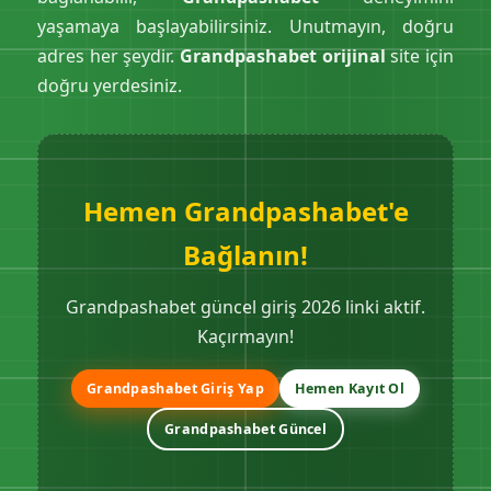
yaşamaya başlayabilirsiniz. Unutmayın, doğru
adres her şeydir.
Grandpashabet orijinal
site için
doğru yerdesiniz.
Hemen Grandpashabet'e
Bağlanın!
Grandpashabet güncel giriş 2026 linki aktif.
Kaçırmayın!
Grandpashabet Giriş Yap
Hemen Kayıt Ol
Grandpashabet Güncel