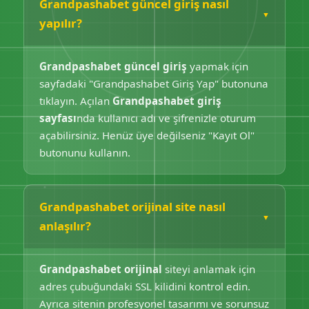
Grandpashabet güncel giriş nasıl
yapılır?
Grandpashabet güncel giriş
yapmak için
sayfadaki "Grandpashabet Giriş Yap" butonuna
tıklayın. Açılan
Grandpashabet giriş
sayfası
nda kullanıcı adı ve şifrenizle oturum
açabilirsiniz. Henüz üye değilseniz "Kayıt Ol"
butonunu kullanın.
Grandpashabet orijinal site nasıl
anlaşılır?
Grandpashabet orijinal
siteyi anlamak için
adres çubuğundaki SSL kilidini kontrol edin.
Ayrıca sitenin profesyonel tasarımı ve sorunsuz