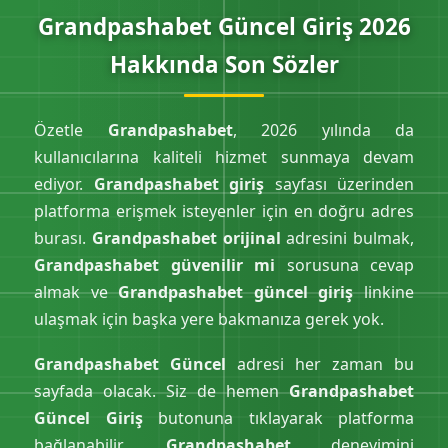
Grandpashabet Güncel Giriş 2026
Hakkında Son Sözler
Özetle
Grandpashabet
, 2026 yılında da
kullanıcılarına kaliteli hizmet sunmaya devam
ediyor.
Grandpashabet giriş
sayfası üzerinden
platforma erişmek isteyenler için en doğru adres
burası.
Grandpashabet orijinal
adresini bulmak,
Grandpashabet güvenilir mi
sorusuna cevap
almak ve
Grandpashabet güncel giriş
linkine
ulaşmak için başka yere bakmanıza gerek yok.
Grandpashabet Güncel
adresi her zaman bu
sayfada olacak. Siz de hemen
Grandpashabet
Güncel Giriş
butonuna tıklayarak platforma
bağlanabilir,
Grandpashabet
deneyimini