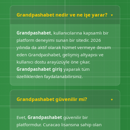
Grandpashabet nedir ve ne işe yarar?
Grandpashabet
, kullanıcılarına kapsamlı bir
platform deneyimi sunan bir sitedir. 2026
yılında da aktif olarak hizmet vermeye devam
eden Grandpashabet, gelişmiş altyapısı ve
kullanıcı dostu arayüzüyle öne çıkar.
Grandpashabet giriş
yaparak tüm
özelliklerden faydalanabilirsiniz.
Grandpashabet güvenilir mi?
Evet,
Grandpashabet
güvenilir bir
platformdur. Curacao lisansına sahip olan