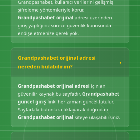
Grandpashabet, kullanıcı verilerini gelişmiş
şifreleme yöntemleriyle korur.
Grandpashabet orijinal
adresi üzerinden
giriş yaptığınız sürece güvenlik konusunda
endişe etmenize gerek yok.
Grandpashabet orijinal adresi
nereden bulabilirim?
Grandpashabet orijinal adresi
için en
güvenilir kaynak bu sayfadır.
Grandpashabet
güncel giriş
linki her zaman güncel tutulur.
Sayfadaki butonlara tıklayarak doğrudan
Grandpashabet orijinal
siteye ulaşabilirsiniz.