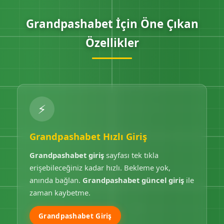
Grandpashabet İçin Öne Çıkan
Özellikler
⚡
Grandpashabet Hızlı Giriş
Grandpashabet giriş
sayfası tek tıkla
erişebileceğiniz kadar hızlı. Bekleme yok,
anında bağlan.
Grandpashabet güncel giriş
ile
zaman kaybetme.
Grandpashabet Giriş