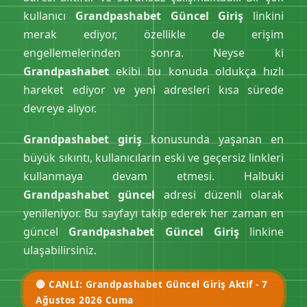
kullanıcı
Grandpashabet Güncel Giriş
linkini
merak ediyor, özellikle de erişim
engellemelerinden sonra. Neyse ki
Grandpashabet
ekibi bu konuda oldukça hızlı
hareket ediyor ve yeni adresleri kısa sürede
devreye alıyor.
Grandpashabet giriş
konusunda yaşanan en
büyük sıkıntı, kullanıcıların eski ve geçersiz linkleri
kullanmaya devam etmesi. Halbuki
Grandpashabet güncel
adresi düzenli olarak
yenileniyor. Bu sayfayı takip ederek her zaman en
güncel
Grandpashabet Güncel Giriş
linkine
ulaşabilirsiniz.
🔴 CANLI: Grandpashabet Güncel Giriş Aktif - 7
Ağustos 2026 Cuma