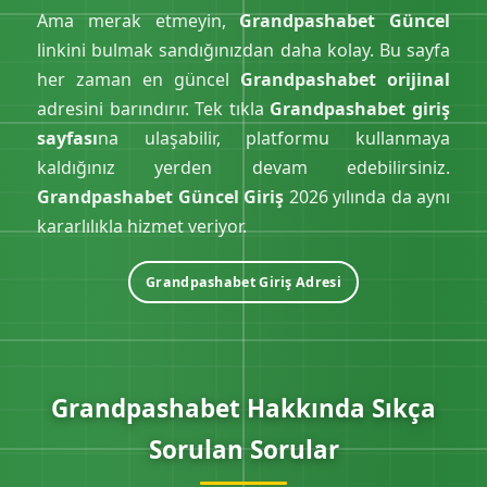
Ama merak etmeyin,
Grandpashabet Güncel
linkini bulmak sandığınızdan daha kolay. Bu sayfa
her zaman en güncel
Grandpashabet orijinal
adresini barındırır. Tek tıkla
Grandpashabet giriş
sayfası
na ulaşabilir, platformu kullanmaya
kaldığınız yerden devam edebilirsiniz.
Grandpashabet Güncel Giriş
2026 yılında da aynı
kararlılıkla hizmet veriyor.
Grandpashabet Giriş Adresi
Grandpashabet Hakkında Sıkça
Sorulan Sorular