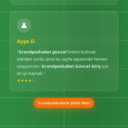
👤
Ayşe D.
"
Grandpashabet güncel
linkini bulmak
eskiden zordu ama bu sayfa sayesinde hemen
ulaşıyorum.
Grandpashabet Güncel Giriş
için
en iyi kaynak."
★★★★☆
Grandpashabet'e Şimdi Katıl