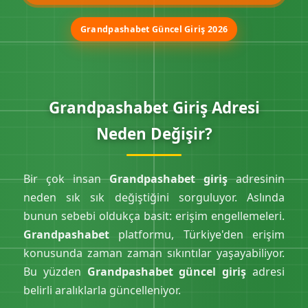
Grandpashabet Güncel Giriş 2026
Grandpashabet Giriş Adresi
Neden Değişir?
Bir çok insan
Grandpashabet giriş
adresinin
neden sık sık değiştiğini sorguluyor. Aslında
bunun sebebi oldukça basit: erişim engellemeleri.
Grandpashabet
platformu, Türkiye'den erişim
konusunda zaman zaman sıkıntılar yaşayabiliyor.
Bu yüzden
Grandpashabet güncel giriş
adresi
belirli aralıklarla güncelleniyor.