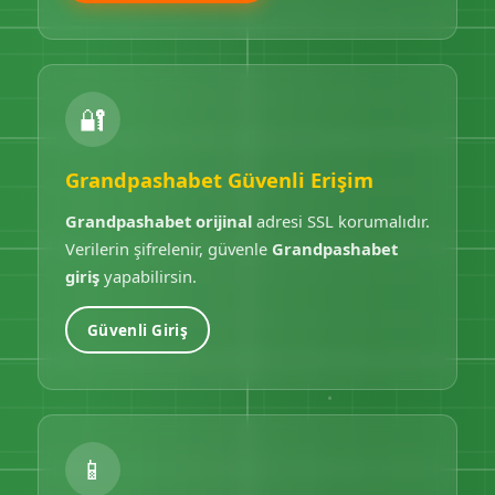
🔐
Grandpashabet Güvenli Erişim
Grandpashabet orijinal
adresi SSL korumalıdır.
Verilerin şifrelenir, güvenle
Grandpashabet
giriş
yapabilirsin.
Güvenli Giriş
📱