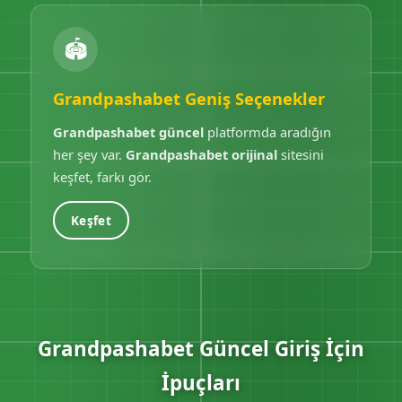
🏟️
Grandpashabet Geniş Seçenekler
Grandpashabet güncel
platformda aradığın
her şey var.
Grandpashabet orijinal
sitesini
keşfet, farkı gör.
Keşfet
Grandpashabet Güncel Giriş İçin
İpuçları