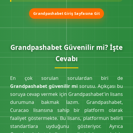
Grandpashabet Giriş Sayfasına Git
Grandpashabet Güvenilir mi? İşte
Cevabı
En çok sorulan sorulardan biri de
Grandpashabet güvenilir mi
sorusu. Açıkçası bu
soruya cevap vermek için Grandpashabet'in lisans
durumuna bakmak lazım. Grandpashabet,
Curacao lisansına sahip bir platform olarak
faaliyet göstermekte. Bu lisans, platformun belirli
standartlara uyduğunu gösteriyor. Ayrıca