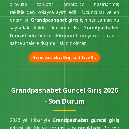
arayüze sahiptir, amatörce hazırlanmış
taklitlerden kolayca ayırt edilir. Üçüncüsü ve en
önemlisi:
Grandpashabet giriş
için her zaman bu
sayfadaki linkleri kullanın. Biz
Grandpashabet
Güncel
adresini sürekli güncel tutuyoruz, böylece
sahte sitelere düşme riskiniz olmaz.
Grandpashabet Orijinal Siteye Git
Grandpashabet Güncel Giriş 2026
- Son Durum
2026 yılı itibarıyla
Grandpashabet güncel giriş
adresi aktiftir ve sorunsuz çalışmaktadır. Bir çok