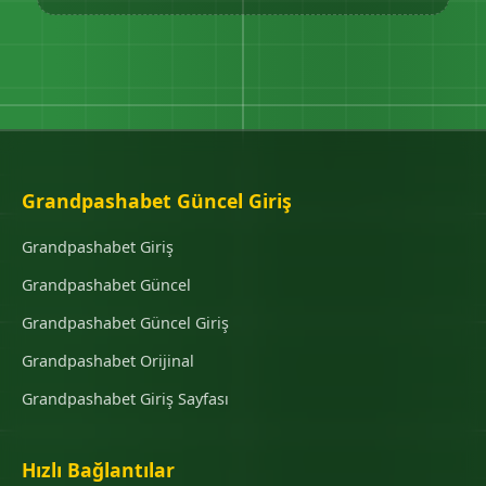
Grandpashabet Güncel Giriş
Grandpashabet Giriş
Grandpashabet Güncel
Grandpashabet Güncel Giriş
Grandpashabet Orijinal
Grandpashabet Giriş Sayfası
Hızlı Bağlantılar