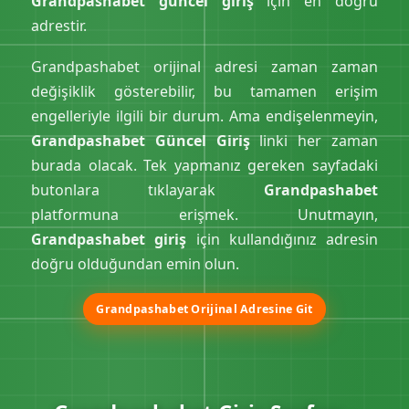
Grandpashabet güncel giriş
için en doğru
adrestir.
Grandpashabet orijinal adresi zaman zaman
değişiklik gösterebilir, bu tamamen erişim
engelleriyle ilgili bir durum. Ama endişelenmeyin,
Grandpashabet Güncel Giriş
linki her zaman
burada olacak. Tek yapmanız gereken sayfadaki
butonlara tıklayarak
Grandpashabet
platformuna erişmek. Unutmayın,
Grandpashabet giriş
için kullandığınız adresin
doğru olduğundan emin olun.
Grandpashabet Orijinal Adresine Git