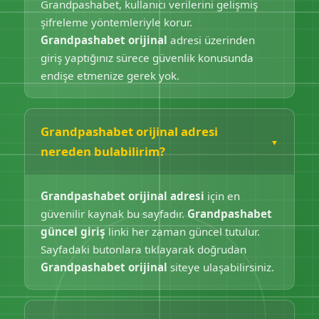
Grandpashabet, kullanıcı verilerini gelişmiş
şifreleme yöntemleriyle korur.
Grandpashabet orijinal
adresi üzerinden
giriş yaptığınız sürece güvenlik konusunda
endişe etmenize gerek yok.
Grandpashabet orijinal adresi
nereden bulabilirim?
Grandpashabet orijinal adresi
için en
güvenilir kaynak bu sayfadır.
Grandpashabet
güncel giriş
linki her zaman güncel tutulur.
Sayfadaki butonlara tıklayarak doğrudan
Grandpashabet orijinal
siteye ulaşabilirsiniz.