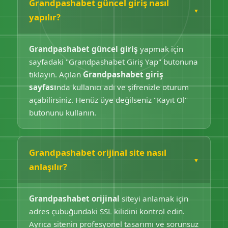
Grandpashabet güncel giriş nasıl
yapılır?
Grandpashabet güncel giriş
yapmak için
sayfadaki "Grandpashabet Giriş Yap" butonuna
tıklayın. Açılan
Grandpashabet giriş
sayfası
nda kullanıcı adı ve şifrenizle oturum
açabilirsiniz. Henüz üye değilseniz "Kayıt Ol"
butonunu kullanın.
Grandpashabet orijinal site nasıl
anlaşılır?
Grandpashabet orijinal
siteyi anlamak için
adres çubuğundaki SSL kilidini kontrol edin.
Ayrıca sitenin profesyonel tasarımı ve sorunsuz