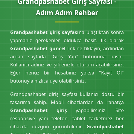
Grandpashabet Giriş Sayfası -
Adım Adım Rehber
Grandpashabet giriş sayfası
na ulaştıktan sonra
yapmanız gerekenler oldukça basit. İlk olarak
Grandpashabet güncel
linkine tıklayın, ardından
açılan sayfada "Giriş Yap" butonuna basın.
Kullanıcı adınız ve şifrenizle oturum açabilirsiniz.
Eğer henüz bir hesabınız yoksa "Kayıt Ol"
butonuyla hızlıca üye olabilirsiniz.
Grandpashabet giriş sayfası kullanıcı dostu bir
tasarıma sahip. Mobil cihazlardan da rahatça
Grandpashabet giriş
yapabilirsiniz. Site
responsive yani telefon, tablet farketmez her
cihazda düzgün görüntülenir.
Grandpashabet