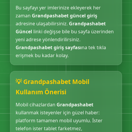
Bu sayfayı yer imlerinize ekleyerek her
zaman
Grandpashabet güncel giriş
adresine ulaşabilirsiniz.
Grandpashabet
Güncel
linki değişse bile bu sayfa üzerinden
yeni adrese yönlendirilirsiniz.
Grandpashabet giriş sayfası
na tek tıkla
erişmek bu kadar kolay.
💡 Grandpashabet Mobil
Kullanım Önerisi
Mobil cihazlardan
Grandpashabet
kullanmak isteyenler için güzel haber:
platform tamamen mobil uyumlu. İster
telefon ister tablet farketmez,