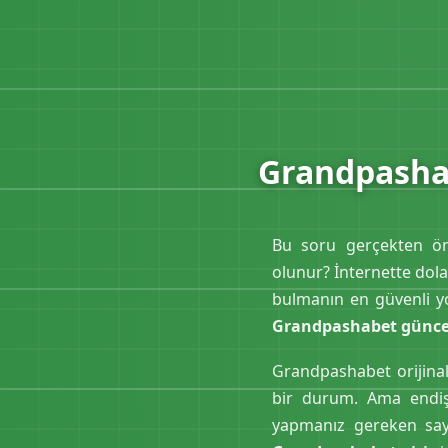
Grandpashab
Bu soru gerçekten ön
olunur? İnternette dolaş
bulmanın en güvenli yo
Grandpashabet güncel
Grandpashabet orijinal
bir durum. Ama endi
yapmanız gereken say