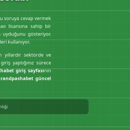
bu soruya cevap vermek
o lisansına sahip bir
ra uyduğunu gösteriyor.
eri kullanıyor.
 yıllardır sektörde ve
iriş yaptığınız sürece
abet giriş sayfası
nın
randpashabet güncel
nliği