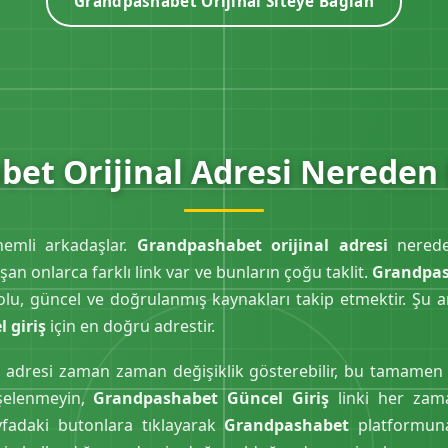
Grandpashabet Orijinal Siteye Bağlan
et Orijinal Adresi Nereden 
emli arkadaşlar.
Grandpashabet orijinal adresi
nerede
an onlarca farklı link var ve bunların çoğu taklit.
Grandpas
lu, güncel ve doğrulanmış kaynakları takip etmektir. Şu 
 giriş
için en doğru adrestir.
 adresi zaman zaman değişiklik gösterebilir, bu tamamen eri
şelenmeyin,
Grandpashabet Güncel Giriş
linki her zam
fadaki butonlara tıklayarak
Grandpashabet
platformuna