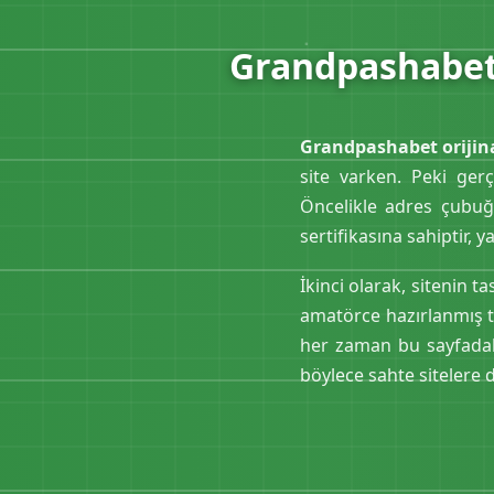
Grandpashabet 
Grandpashabet orijin
site varken. Peki ge
Öncelikle adres çubuğ
sertifikasına sahiptir, 
İkinci olarak, sitenin t
amatörce hazırlanmış ta
her zaman bu sayfadaki
böylece sahte sitelere 