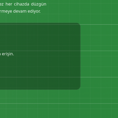
tmez her cihazda düzgün
vermeye devam ediyor.
erişin.