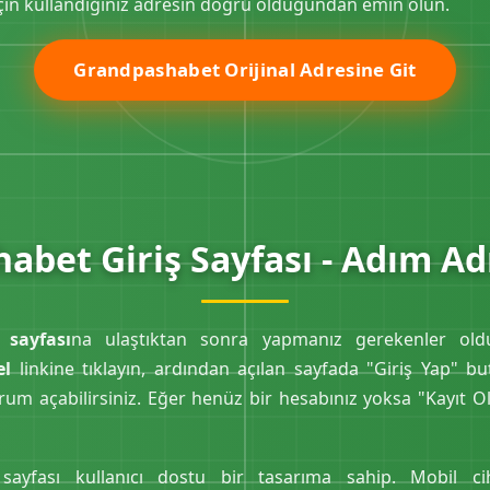
çin kullandığınız adresin doğru olduğundan emin olun.
Grandpashabet Orijinal Adresine Git
abet Giriş Sayfası - Adım A
 sayfası
na ulaştıktan sonra yapmanız gerekenler oldu
el
linkine tıklayın, ardından açılan sayfada "Giriş Yap" bu
urum açabilirsiniz. Eğer henüz bir hesabınız yoksa "Kayıt O
sayfası kullanıcı dostu bir tasarıma sahip. Mobil c