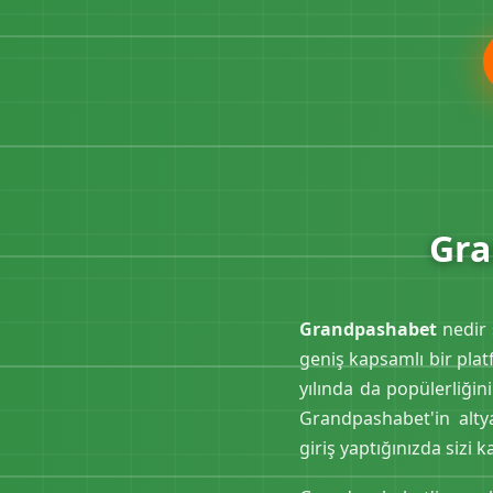
Gra
Grandpashabet
nedir 
geniş kapsamlı bir plat
yılında da popülerliği
Grandpashabet'in alty
giriş yaptığınızda sizi 