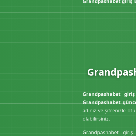
Grandpashabet giriş
i
Grandpash
Grandpashabet giriş
Grandpashabet günc
adınız ve şifrenizle ot
olabilirsiniz.
Grandpashabet giriş 