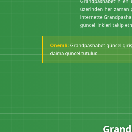
Grandpashabet'in en b
üzerinden her zaman 
internette Grandpashabe
güncel linkleri takip e
Önemli:
Grandpashabet güncel giriş 2
daima güncel tutulur.
Grand