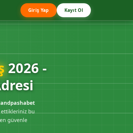
Giriş Yap
Kayıt Ol
ş
2026 -
dresi
randpashabet
ttikleriniz bu
den güvenle