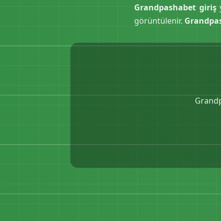
Grandpashabet giriş
y
görüntülenir.
Grandpas
Grandp