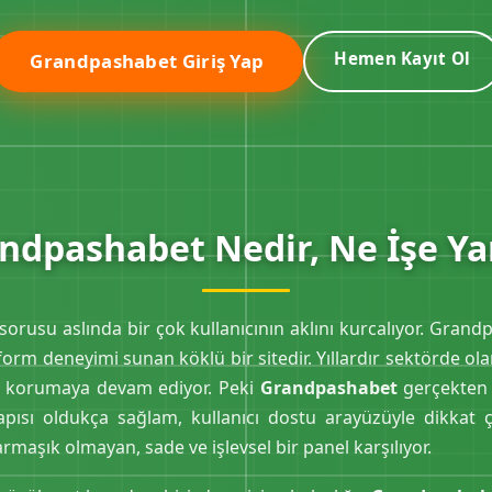
Hemen Kayıt Ol
Grandpashabet Giriş Yap
ndpashabet Nedir, Ne İşe Ya
sorusu aslında bir çok kullanıcının aklını kurcalıyor. Grandp
form deneyimi sunan köklü bir sitedir. Yıllardır sektörde 
ni korumaya devam ediyor. Peki
Grandpashabet
gerçekten 
apısı oldukça sağlam, kullanıcı dostu arayüzüyle dikkat 
karmaşık olmayan, sade ve işlevsel bir panel karşılıyor.