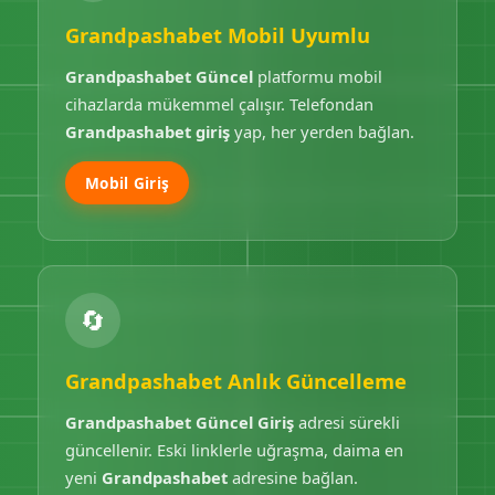
Grandpashabet Mobil Uyumlu
Grandpashabet Güncel
platformu mobil
cihazlarda mükemmel çalışır. Telefondan
Grandpashabet giriş
yap, her yerden bağlan.
Mobil Giriş
🔄
Grandpashabet Anlık Güncelleme
Grandpashabet Güncel Giriş
adresi sürekli
güncellenir. Eski linklerle uğraşma, daima en
yeni
Grandpashabet
adresine bağlan.