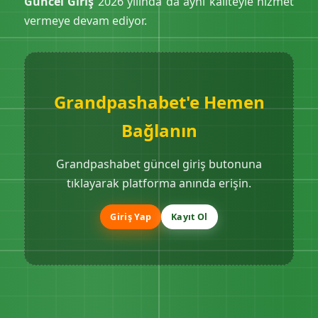
Güncel Giriş
2026 yılında da aynı kaliteyle hizmet
vermeye devam ediyor.
Grandpashabet'e Hemen
Bağlanın
Grandpashabet güncel giriş butonuna
tıklayarak platforma anında erişin.
Giriş Yap
Kayıt Ol