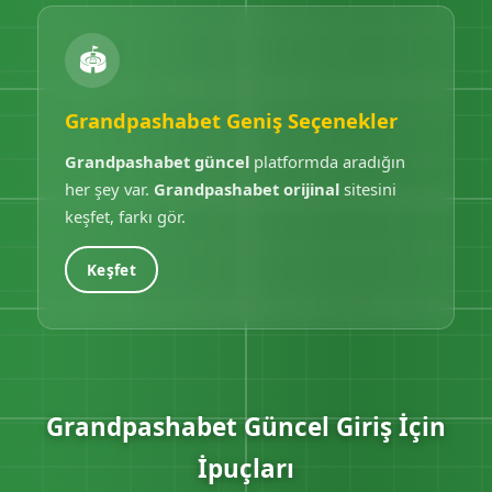
🏟️
Grandpashabet Geniş Seçenekler
Grandpashabet güncel
platformda aradığın
her şey var.
Grandpashabet orijinal
sitesini
keşfet, farkı gör.
Keşfet
Grandpashabet Güncel Giriş İçin
İpuçları