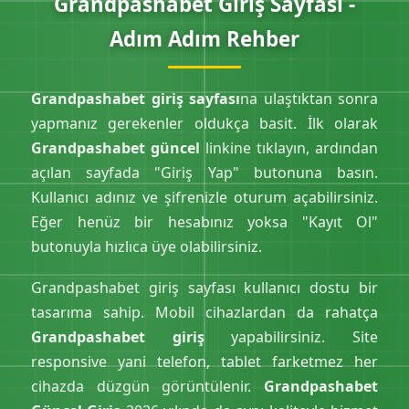
Grandpashabet Giriş Sayfası -
Adım Adım Rehber
Grandpashabet giriş sayfası
na ulaştıktan sonra
yapmanız gerekenler oldukça basit. İlk olarak
Grandpashabet güncel
linkine tıklayın, ardından
açılan sayfada "Giriş Yap" butonuna basın.
Kullanıcı adınız ve şifrenizle oturum açabilirsiniz.
Eğer henüz bir hesabınız yoksa "Kayıt Ol"
butonuyla hızlıca üye olabilirsiniz.
Grandpashabet giriş sayfası kullanıcı dostu bir
tasarıma sahip. Mobil cihazlardan da rahatça
Grandpashabet giriş
yapabilirsiniz. Site
responsive yani telefon, tablet farketmez her
cihazda düzgün görüntülenir.
Grandpashabet