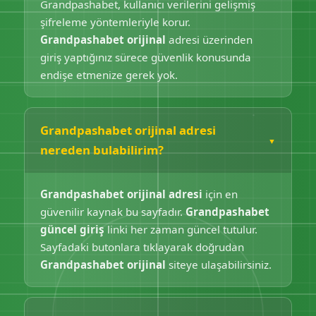
Grandpashabet, kullanıcı verilerini gelişmiş
şifreleme yöntemleriyle korur.
Grandpashabet orijinal
adresi üzerinden
giriş yaptığınız sürece güvenlik konusunda
endişe etmenize gerek yok.
Grandpashabet orijinal adresi
nereden bulabilirim?
Grandpashabet orijinal adresi
için en
güvenilir kaynak bu sayfadır.
Grandpashabet
güncel giriş
linki her zaman güncel tutulur.
Sayfadaki butonlara tıklayarak doğrudan
Grandpashabet orijinal
siteye ulaşabilirsiniz.