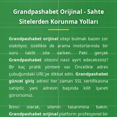
Grandpashabet Orijinal - Sahte
Sitelerden Korunma Yolları
Grandpashabet orijinal
siteyi bulmak bazen zor
olabiliyor, özellikle de arama motorlarında bir
sürü taklit site varken. Peki gerçek
Grandpashabet
sitesini nasıl ayırt edeceksiniz?
Bir kaç pratik yöntem var. Öncelikle adres
çubuğundaki URL'ye dikkat edin.
Grandpashabet
güncel giriş
adresi her zaman SSL sertifikasına
sahiptir, yani adresin başında kilit işareti
görürsünüz.
İkinci olarak, sitenin tasarımına bakın.
Grandpashabet orijinal
platform profesyonel bir