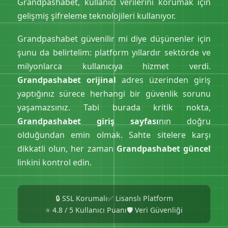
Grandpashabet, kullanıcı verilerini korumak için
gelişmiş şifreleme teknolojileri kullanıyor.
Grandpashabet güvenilir mi diye düşünenler için
şunu da belirtelim: platform yıllardır sektörde ve
milyonlarca kullanıcıya hizmet verdi.
Grandpashabet orijinal
adres üzerinden giriş
yaptığınız sürece herhangi bir güvenlik sorunu
yaşamazsınız. Tabi burada kritik nokta,
Grandpashabet giriş sayfası
nın doğru
olduğundan emin olmak. Sahte sitelere karşı
dikkatli olun, her zaman
Grandpashabet güncel
linkini kontrol edin.
🔒 SSL Korumalı
✅ Lisanslı Platform
⭐ 4.8 / 5 Kullanıcı Puanı
🛡️ Veri Güvenliği