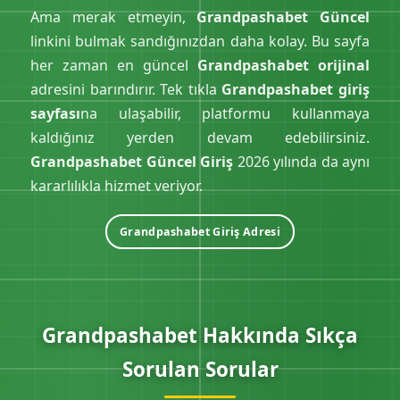
Ama merak etmeyin,
Grandpashabet Güncel
linkini bulmak sandığınızdan daha kolay. Bu sayfa
her zaman en güncel
Grandpashabet orijinal
adresini barındırır. Tek tıkla
Grandpashabet giriş
sayfası
na ulaşabilir, platformu kullanmaya
kaldığınız yerden devam edebilirsiniz.
Grandpashabet Güncel Giriş
2026 yılında da aynı
kararlılıkla hizmet veriyor.
Grandpashabet Giriş Adresi
Grandpashabet Hakkında Sıkça
Sorulan Sorular