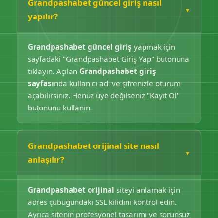
Grandpashabet güncel giriş nasıl
yapılır?
Grandpashabet güncel giriş
yapmak için
sayfadaki "Grandpashabet Giriş Yap" butonuna
tıklayın. Açılan
Grandpashabet giriş
sayfası
nda kullanıcı adı ve şifrenizle oturum
açabilirsiniz. Henüz üye değilseniz "Kayıt Ol"
butonunu kullanın.
Grandpashabet orijinal site nasıl
anlaşılır?
Grandpashabet orijinal
siteyi anlamak için
adres çubuğundaki SSL kilidini kontrol edin.
Ayrıca sitenin profesyonel tasarımı ve sorunsuz