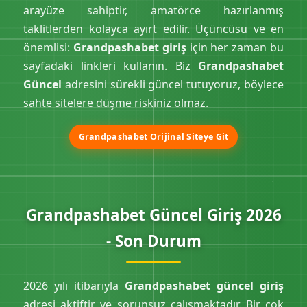
arayüze sahiptir, amatörce hazırlanmış
taklitlerden kolayca ayırt edilir. Üçüncüsü ve en
önemlisi:
Grandpashabet giriş
için her zaman bu
sayfadaki linkleri kullanın. Biz
Grandpashabet
Güncel
adresini sürekli güncel tutuyoruz, böylece
sahte sitelere düşme riskiniz olmaz.
Grandpashabet Orijinal Siteye Git
Grandpashabet Güncel Giriş 2026
- Son Durum
2026 yılı itibarıyla
Grandpashabet güncel giriş
adresi aktiftir ve sorunsuz çalışmaktadır. Bir çok