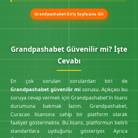
Grandpashabet Giriş Sayfasına Git
Grandpashabet Güvenilir mi? İşte
Cevabı
En çok sorulan sorulardan biri de
Grandpashabet güvenilir mi
sorusu. Açıkçası bu
soruya cevap vermek için Grandpashabet'in lisans
durumuna bakmak lazım. Grandpashabet,
Curacao lisansına sahip bir platform olarak
faaliyet göstermekte. Bu lisans, platformun belirli
standartlara uyduğunu gösteriyor. Ayrıca