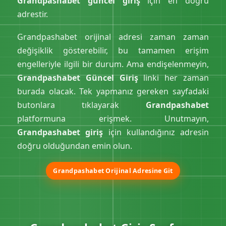
Grandpashabet güncel giriş
için en doğru
adrestir.
Grandpashabet orijinal adresi zaman zaman
değişiklik gösterebilir, bu tamamen erişim
engelleriyle ilgili bir durum. Ama endişelenmeyin,
Grandpashabet Güncel Giriş
linki her zaman
burada olacak. Tek yapmanız gereken sayfadaki
butonlara tıklayarak
Grandpashabet
platformuna erişmek. Unutmayın,
Grandpashabet giriş
için kullandığınız adresin
doğru olduğundan emin olun.
Grandpashabet Orijinal Adresine Git