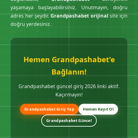
yaşamaya başlayabilirsiniz. Unutmayın, doğru
adres her şeydir.
Grandpashabet orijinal
site için
doğru yerdesiniz.
Hemen Grandpashabet'e
Bağlanın!
Grandpashabet güncel giriş 2026 linki aktif.
Kaçırmayın!
Grandpashabet Giriş Yap
Hemen Kayıt Ol
Grandpashabet Güncel