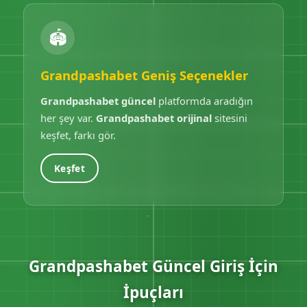
🏟️
Grandpashabet Geniş Seçenekler
Grandpashabet güncel
platformda aradığın
her şey var.
Grandpashabet orijinal
sitesini
keşfet, farkı gör.
Keşfet
Grandpashabet Güncel Giriş İçin
İpuçları