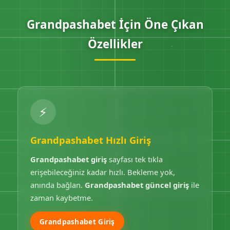
Grandpashabet İçin Öne Çıkan
Özellikler
⚡
Grandpashabet Hızlı Giriş
Grandpashabet giriş
sayfası tek tıkla
erişebileceğiniz kadar hızlı. Bekleme yok,
anında bağlan.
Grandpashabet güncel giriş
ile
zaman kaybetme.
Grandpashabet Giriş