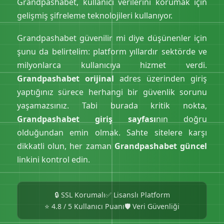
Grandpashabet, kullanıcı verilerini korumak için
gelişmiş şifreleme teknolojileri kullanıyor.
Grandpashabet güvenilir mi diye düşünenler için
şunu da belirtelim: platform yıllardır sektörde ve
milyonlarca kullanıcıya hizmet verdi.
Grandpashabet orijinal
adres üzerinden giriş
yaptığınız sürece herhangi bir güvenlik sorunu
yaşamazsınız. Tabi burada kritik nokta,
Grandpashabet giriş sayfası
nın doğru
olduğundan emin olmak. Sahte sitelere karşı
dikkatli olun, her zaman
Grandpashabet güncel
linkini kontrol edin.
🔒 SSL Korumalı
✅ Lisanslı Platform
⭐ 4.8 / 5 Kullanıcı Puanı
🛡️ Veri Güvenliği