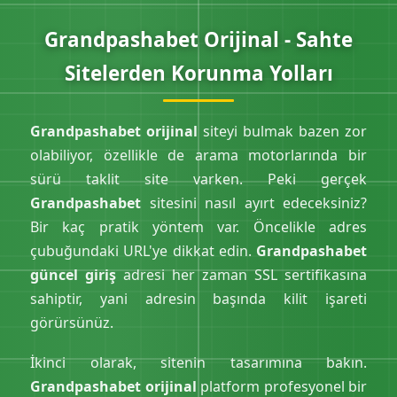
Grandpashabet Orijinal - Sahte
Sitelerden Korunma Yolları
Grandpashabet orijinal
siteyi bulmak bazen zor
olabiliyor, özellikle de arama motorlarında bir
sürü taklit site varken. Peki gerçek
Grandpashabet
sitesini nasıl ayırt edeceksiniz?
Bir kaç pratik yöntem var. Öncelikle adres
çubuğundaki URL'ye dikkat edin.
Grandpashabet
güncel giriş
adresi her zaman SSL sertifikasına
sahiptir, yani adresin başında kilit işareti
görürsünüz.
İkinci olarak, sitenin tasarımına bakın.
Grandpashabet orijinal
platform profesyonel bir