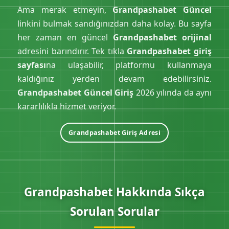
Ama merak etmeyin,
Grandpashabet Güncel
linkini bulmak sandığınızdan daha kolay. Bu sayfa
her zaman en güncel
Grandpashabet orijinal
adresini barındırır. Tek tıkla
Grandpashabet giriş
sayfası
na ulaşabilir, platformu kullanmaya
kaldığınız yerden devam edebilirsiniz.
Grandpashabet Güncel Giriş
2026 yılında da aynı
kararlılıkla hizmet veriyor.
Grandpashabet Giriş Adresi
Grandpashabet Hakkında Sıkça
Sorulan Sorular