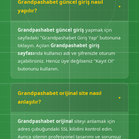
Grandpashabet güncel giriş nasıl
yapılır?
Grandpashabet güncel giriş
yapmak için
sayfadaki "Grandpashabet Giriş Yap" butonuna
tıklayın. Açılan
Grandpashabet giriş
sayfası
nda kullanıcı adı ve şifrenizle oturum
açabilirsiniz. Henüz üye değilseniz "Kayıt Ol"
butonunu kullanın.
Grandpashabet orijinal site nasıl
anlaşılır?
Grandpashabet orijinal
siteyi anlamak için
adres çubuğundaki SSL kilidini kontrol edin.
Ayrıca sitenin profesyonel tasarımı ve sorunsuz