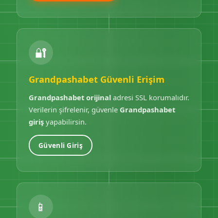
🔐
Grandpashabet Güvenli Erişim
Grandpashabet orijinal
adresi SSL korumalıdır.
Verilerin şifrelenir, güvenle
Grandpashabet
giriş
yapabilirsin.
Güvenli Giriş
📱