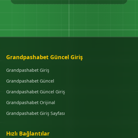
Grandpashabet Güncel Giriş
Grandpashabet Giriş
Grandpashabet Güncel
Grandpashabet Güncel Giriş
Grandpashabet Orijinal
Grandpashabet Giriş Sayfası
Hızlı Bağlantılar