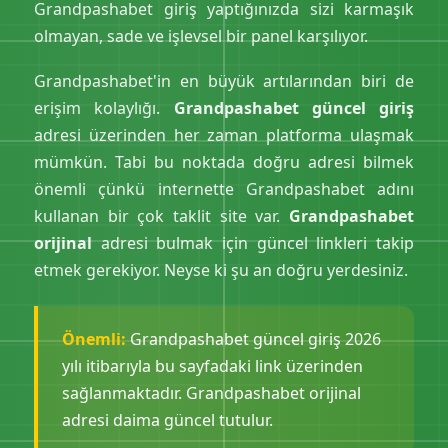
Grandpashabet giriş yaptığınızda sizi karmaşık
olmayan, sade ve işlevsel bir panel karşılıyor.
Grandpashabet'in en büyük artılarından biri de
erişim kolaylığı.
Grandpashabet güncel giriş
adresi üzerinden her zaman platforma ulaşmak
mümkün. Tabi bu noktada doğru adresi bilmek
önemli çünkü internette Grandpashabet adını
kullanan bir çok taklit site var.
Grandpashabet
orijinal
adresi bulmak için güncel linkleri takip
etmek gerekiyor. Neyse ki şu an doğru yerdesiniz.
Önemli:
Grandpashabet güncel giriş 2026
yılı itibarıyla bu sayfadaki link üzerinden
sağlanmaktadır. Grandpashabet orijinal
adresi daima güncel tutulur.