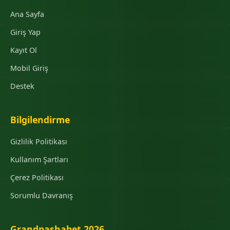
Ana Sayfa
Giriş Yap
Kayıt Ol
Mobil Giriş
Destek
Bilgilendirme
Gizlilik Politikası
Kullanım Şartları
Çerez Politikası
Sorumlu Davranış
Grandpashabet 2026