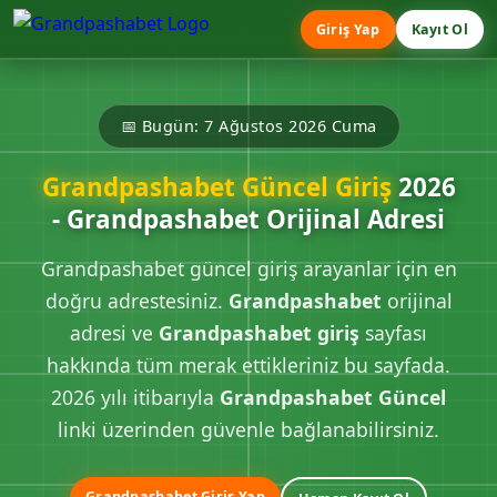
Giriş Yap
Kayıt Ol
📅 Bugün: 7 Ağustos 2026 Cuma
Grandpashabet Güncel Giriş
2026
- Grandpashabet Orijinal Adresi
Grandpashabet güncel giriş arayanlar için en
doğru adrestesiniz.
Grandpashabet
orijinal
adresi ve
Grandpashabet giriş
sayfası
hakkında tüm merak ettikleriniz bu sayfada.
2026 yılı itibarıyla
Grandpashabet Güncel
linki üzerinden güvenle bağlanabilirsiniz.
Grandpashabet Giriş Yap