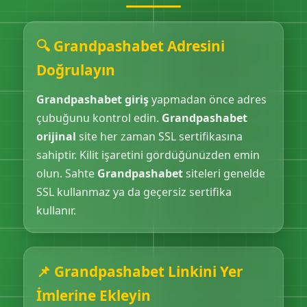
🔍 Grandpashabet Adresini
Doğrulayın
Grandpashabet giriş
yapmadan önce adres
çubuğunu kontrol edin.
Grandpashabet
orijinal
site her zaman SSL sertifikasına
sahiptir. Kilit işaretini gördüğünüzden emin
olun. Sahte
Grandpashabet
siteleri genelde
SSL kullanmaz ya da geçersiz sertifika
kullanır.
📌 Grandpashabet Linkini Yer
İmlerine Ekleyin