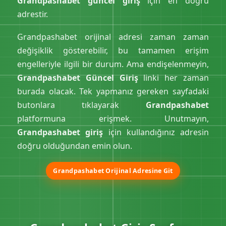
Grandpashabet güncel giriş
için en doğru
adrestir.
Grandpashabet orijinal adresi zaman zaman
değişiklik gösterebilir, bu tamamen erişim
engelleriyle ilgili bir durum. Ama endişelenmeyin,
Grandpashabet Güncel Giriş
linki her zaman
burada olacak. Tek yapmanız gereken sayfadaki
butonlara tıklayarak
Grandpashabet
platformuna erişmek. Unutmayın,
Grandpashabet giriş
için kullandığınız adresin
doğru olduğundan emin olun.
Grandpashabet Orijinal Adresine Git