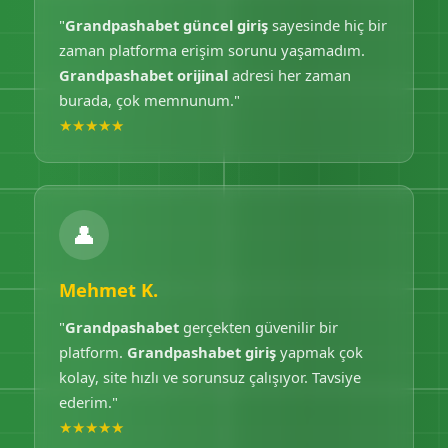
"
Grandpashabet güncel giriş
sayesinde hiç bir
zaman platforma erişim sorunu yaşamadım.
Grandpashabet orijinal
adresi her zaman
burada, çok memnunum."
★★★★★
👤
Mehmet K.
"
Grandpashabet
gerçekten güvenilir bir
platform.
Grandpashabet giriş
yapmak çok
kolay, site hızlı ve sorunsuz çalışıyor. Tavsiye
ederim."
★★★★★