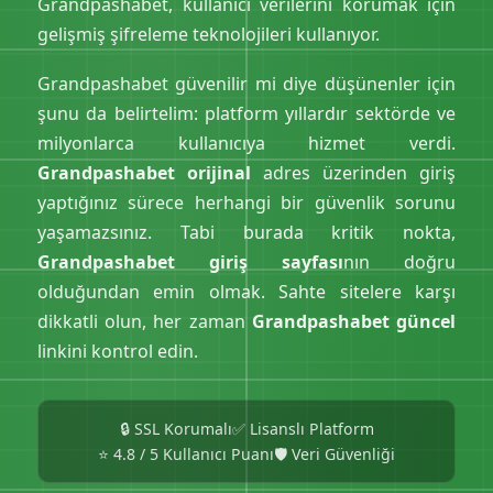
Grandpashabet, kullanıcı verilerini korumak için
gelişmiş şifreleme teknolojileri kullanıyor.
Grandpashabet güvenilir mi diye düşünenler için
şunu da belirtelim: platform yıllardır sektörde ve
milyonlarca kullanıcıya hizmet verdi.
Grandpashabet orijinal
adres üzerinden giriş
yaptığınız sürece herhangi bir güvenlik sorunu
yaşamazsınız. Tabi burada kritik nokta,
Grandpashabet giriş sayfası
nın doğru
olduğundan emin olmak. Sahte sitelere karşı
dikkatli olun, her zaman
Grandpashabet güncel
linkini kontrol edin.
🔒 SSL Korumalı
✅ Lisanslı Platform
⭐ 4.8 / 5 Kullanıcı Puanı
🛡️ Veri Güvenliği