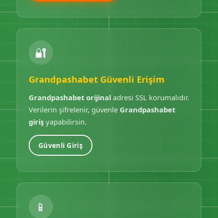
🔐
Grandpashabet Güvenli Erişim
Grandpashabet orijinal
adresi SSL korumalıdır.
Verilerin şifrelenir, güvenle
Grandpashabet
giriş
yapabilirsin.
Güvenli Giriş
📱