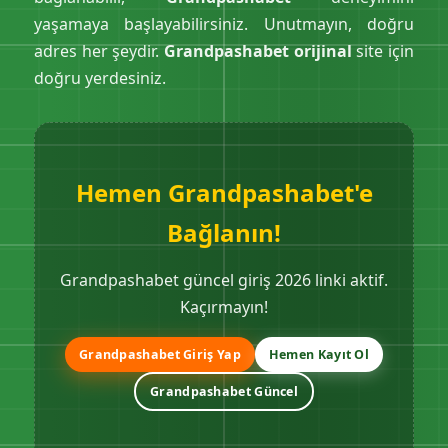
yaşamaya başlayabilirsiniz. Unutmayın, doğru
adres her şeydir.
Grandpashabet orijinal
site için
doğru yerdesiniz.
Hemen Grandpashabet'e
Bağlanın!
Grandpashabet güncel giriş 2026 linki aktif.
Kaçırmayın!
Grandpashabet Giriş Yap
Hemen Kayıt Ol
Grandpashabet Güncel