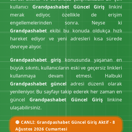
kullanıcı
Grandpashabet Güncel Giriş
linkini
merak ediyor, özellikle de erişim
engellemelerinden sonra. Neyse ki
Grandpashabet
ekibi bu konuda oldukça hızlı
hareket ediyor ve yeni adresleri kısa sürede
devreye alıyor.
Grandpashabet giriş
konusunda yaşanan en
büyük sıkıntı, kullanıcıların eski ve geçersiz linkleri
kullanmaya devam etmesi. Halbuki
Grandpashabet güncel
adresi düzenli olarak
yenileniyor. Bu sayfayı takip ederek her zaman en
güncel
Grandpashabet Güncel Giriş
linkine
ulaşabilirsiniz.
🔴 CANLI: Grandpashabet Güncel Giriş Aktif - 8
Ağustos 2026 Cumartesi