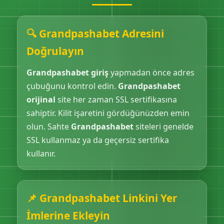
🔍 Grandpashabet Adresini
Doğrulayın
Grandpashabet giriş
yapmadan önce adres
çubuğunu kontrol edin.
Grandpashabet
orijinal
site her zaman SSL sertifikasına
sahiptir. Kilit işaretini gördüğünüzden emin
olun. Sahte
Grandpashabet
siteleri genelde
SSL kullanmaz ya da geçersiz sertifika
kullanır.
📌 Grandpashabet Linkini Yer
İmlerine Ekleyin