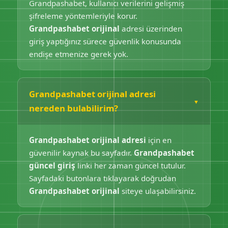
Grandpashabet, kullanıcı verilerini gelişmiş
şifreleme yöntemleriyle korur.
Grandpashabet orijinal
adresi üzerinden
giriş yaptığınız sürece güvenlik konusunda
endişe etmenize gerek yok.
Grandpashabet orijinal adresi
nereden bulabilirim?
Grandpashabet orijinal adresi
için en
güvenilir kaynak bu sayfadır.
Grandpashabet
güncel giriş
linki her zaman güncel tutulur.
Sayfadaki butonlara tıklayarak doğrudan
Grandpashabet orijinal
siteye ulaşabilirsiniz.