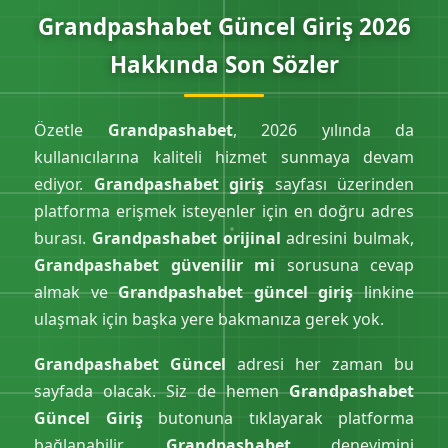
Grandpashabet Güncel Giriş 2026
Hakkında Son Sözler
Özetle
Grandpashabet
, 2026 yılında da
kullanıcılarına kaliteli hizmet sunmaya devam
ediyor.
Grandpashabet giriş
sayfası üzerinden
platforma erişmek isteyenler için en doğru adres
burası.
Grandpashabet orijinal
adresini bulmak,
Grandpashabet güvenilir mi
sorusuna cevap
almak ve
Grandpashabet güncel giriş
linkine
ulaşmak için başka yere bakmanıza gerek yok.
Grandpashabet Güncel
adresi her zaman bu
sayfada olacak. Siz de hemen
Grandpashabet
Güncel Giriş
butonuna tıklayarak platforma
bağlanabilir,
Grandpashabet
deneyimini