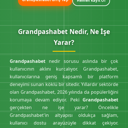
Hemen Kayıt Ol
Grandpashabet Nedir, Ne İşe
Yarar?
Grandpashabet
nedir sorusu aslında bir çok
kullanıcının aklını kurcalıyor. Grandpashabet,
kullanıcılarına geniş kapsamlı bir platform
deneyimi sunan köklü bir sitedir. Yıllardır sektörde
olan Grandpashabet, 2026 yılında da popülerliğini
korumaya devam ediyor. Peki
Grandpashabet
gerçekten ne işe yarar? Öncelikle
Grandpashabet'in altyapısı oldukça sağlam,
kullanıcı dostu arayüzüyle dikkat çekiyor.