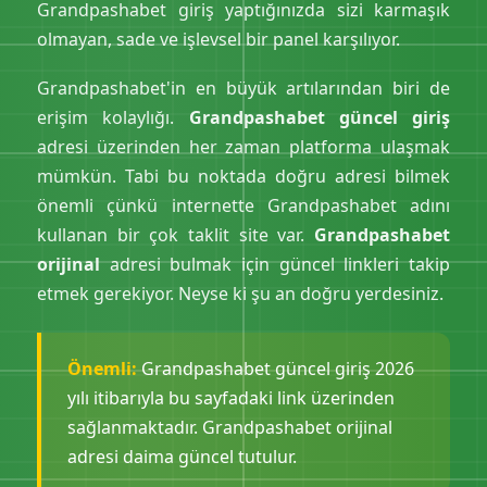
Grandpashabet giriş yaptığınızda sizi karmaşık
olmayan, sade ve işlevsel bir panel karşılıyor.
Grandpashabet'in en büyük artılarından biri de
erişim kolaylığı.
Grandpashabet güncel giriş
adresi üzerinden her zaman platforma ulaşmak
mümkün. Tabi bu noktada doğru adresi bilmek
önemli çünkü internette Grandpashabet adını
kullanan bir çok taklit site var.
Grandpashabet
orijinal
adresi bulmak için güncel linkleri takip
etmek gerekiyor. Neyse ki şu an doğru yerdesiniz.
Önemli:
Grandpashabet güncel giriş 2026
yılı itibarıyla bu sayfadaki link üzerinden
sağlanmaktadır. Grandpashabet orijinal
adresi daima güncel tutulur.