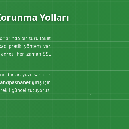
Korunma Yolları
rlarında bir sürü taklit
 kaç pratik yöntem var.
adresi her zaman SSL
el bir arayüze sahiptir,
andpashabet giriş
için
rekli güncel tutuyoruz,