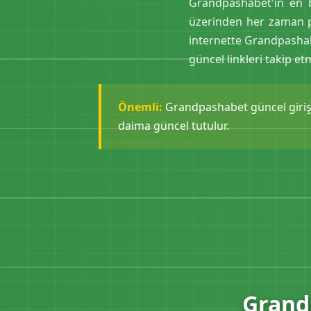
Grandpashabet'in en b
üzerinden her zaman 
internette Grandpashabe
güncel linkleri takip e
Önemli:
Grandpashabet güncel giriş 2
daima güncel tutulur.
Grand