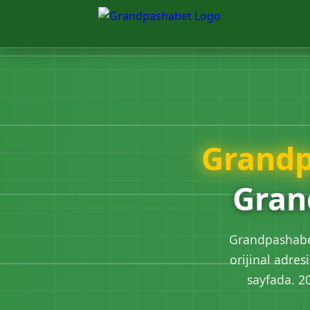
Grandp
Gran
Grandpashabet
orijinal adres
sayfada. 20