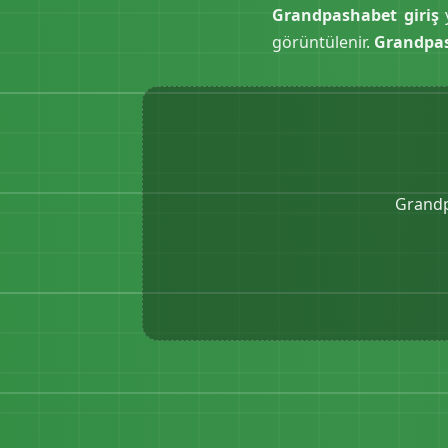
Grandpashabet giriş
y
görüntülenir.
Grandpas
Grandp