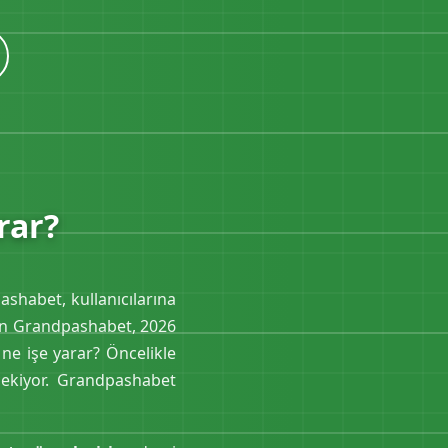
rar?
ashabet, kullanıcılarına
olan Grandpashabet, 2026
ne işe yarar? Öncelikle
çekiyor. Grandpashabet