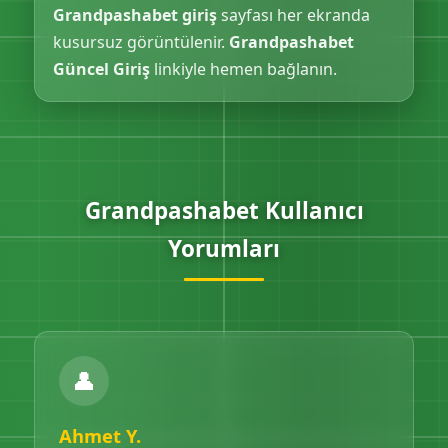
Grandpashabet giriş
sayfası her ekranda
kusursuz görüntülenir.
Grandpashabet
Güncel Giriş
linkiyle hemen bağlanın.
Grandpashabet Kullanıcı
Yorumları
👤
Ahmet Y.