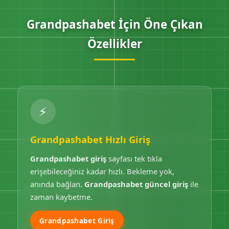
Grandpashabet İçin Öne Çıkan
Özellikler
⚡
Grandpashabet Hızlı Giriş
Grandpashabet giriş
sayfası tek tıkla
erişebileceğiniz kadar hızlı. Bekleme yok,
anında bağlan.
Grandpashabet güncel giriş
ile
zaman kaybetme.
Grandpashabet Giriş