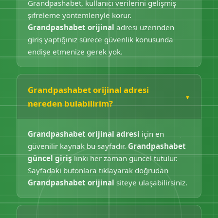
Grandpashabet, kullanıcı verilerini gelişmiş
şifreleme yöntemleriyle korur.
Grandpashabet orijinal
adresi üzerinden
giriş yaptığınız sürece güvenlik konusunda
endişe etmenize gerek yok.
Grandpashabet orijinal adresi
nereden bulabilirim?
Grandpashabet orijinal adresi
için en
güvenilir kaynak bu sayfadır.
Grandpashabet
güncel giriş
linki her zaman güncel tutulur.
Sayfadaki butonlara tıklayarak doğrudan
Grandpashabet orijinal
siteye ulaşabilirsiniz.