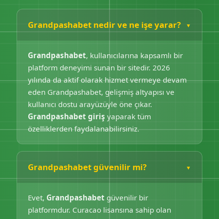
Grandpashabet nedir ve ne işe yarar?
Grandpashabet
, kullanıcılarına kapsamlı bir
platform deneyimi sunan bir sitedir. 2026
yılında da aktif olarak hizmet vermeye devam
eden Grandpashabet, gelişmiş altyapısı ve
kullanıcı dostu arayüzüyle öne çıkar.
Grandpashabet giriş
yaparak tüm
özelliklerden faydalanabilirsiniz.
Grandpashabet güvenilir mi?
Evet,
Grandpashabet
güvenilir bir
platformdur. Curacao lisansına sahip olan