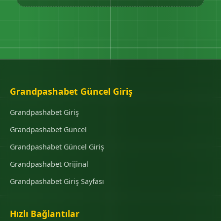
Grandpashabet Güncel Giriş
Grandpashabet Giriş
Grandpashabet Güncel
Grandpashabet Güncel Giriş
Grandpashabet Orijinal
Grandpashabet Giriş Sayfası
Hızlı Bağlantılar