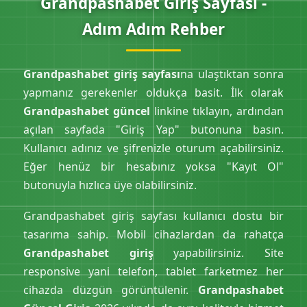
Grandpashabet Giriş Sayfası -
Adım Adım Rehber
Grandpashabet giriş sayfası
na ulaştıktan sonra
yapmanız gerekenler oldukça basit. İlk olarak
Grandpashabet güncel
linkine tıklayın, ardından
açılan sayfada "Giriş Yap" butonuna basın.
Kullanıcı adınız ve şifrenizle oturum açabilirsiniz.
Eğer henüz bir hesabınız yoksa "Kayıt Ol"
butonuyla hızlıca üye olabilirsiniz.
Grandpashabet giriş sayfası kullanıcı dostu bir
tasarıma sahip. Mobil cihazlardan da rahatça
Grandpashabet giriş
yapabilirsiniz. Site
responsive yani telefon, tablet farketmez her
cihazda düzgün görüntülenir.
Grandpashabet