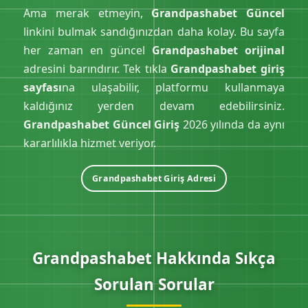
Ama merak etmeyin,
Grandpashabet Güncel
linkini bulmak sandığınızdan daha kolay. Bu sayfa
her zaman en güncel
Grandpashabet orijinal
adresini barındırır. Tek tıkla
Grandpashabet giriş
sayfası
na ulaşabilir, platformu kullanmaya
kaldığınız yerden devam edebilirsiniz.
Grandpashabet Güncel Giriş
2026 yılında da aynı
kararlılıkla hizmet veriyor.
Grandpashabet Giriş Adresi
Grandpashabet Hakkında Sıkça
Sorulan Sorular