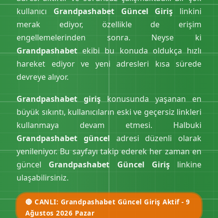
kullanıcı
Grandpashabet Güncel Giriş
linkini
merak ediyor, özellikle de erişim
engellemelerinden sonra. Neyse ki
Grandpashabet
ekibi bu konuda oldukça hızlı
hareket ediyor ve yeni adresleri kısa sürede
devreye alıyor.
Grandpashabet giriş
konusunda yaşanan en
büyük sıkıntı, kullanıcıların eski ve geçersiz linkleri
kullanmaya devam etmesi. Halbuki
Grandpashabet güncel
adresi düzenli olarak
yenileniyor. Bu sayfayı takip ederek her zaman en
güncel
Grandpashabet Güncel Giriş
linkine
ulaşabilirsiniz.
🔴 CANLI: Grandpashabet Güncel Giriş Aktif - 9
Ağustos 2026 Pazar