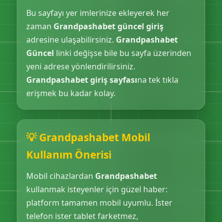
Bu sayfayı yer imlerinize ekleyerek her
zaman
Grandpashabet güncel giriş
adresine ulaşabilirsiniz.
Grandpashabet
Güncel
linki değişse bile bu sayfa üzerinden
yeni adrese yönlendirilirsiniz.
Grandpashabet giriş sayfası
na tek tıkla
erişmek bu kadar kolay.
💡 Grandpashabet Mobil
Kullanım Önerisi
Mobil cihazlardan
Grandpashabet
kullanmak isteyenler için güzel haber:
platform tamamen mobil uyumlu. İster
telefon ister tablet farketmez,