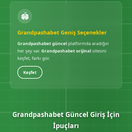
🏟️
Grandpashabet Geniş Seçenekler
Grandpashabet güncel
platformda aradığın
her şey var.
Grandpashabet orijinal
sitesini
keşfet, farkı gör.
Keşfet
Grandpashabet Güncel Giriş İçin
İpuçları