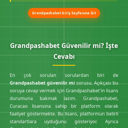
Grandpashabet Giriş Sayfasına Git
Grandpashabet Güvenilir mi? İşte
Cevabı
En çok sorulan sorulardan biri de
Grandpashabet güvenilir mi
sorusu. Açıkçası bu
soruya cevap vermek için Grandpashabet'in lisans
durumuna bakmak lazım. Grandpashabet,
Curacao lisansına sahip bir platform olarak
faaliyet göstermekte. Bu lisans, platformun belirli
standartlara uyduğunu gösteriyor. Ayrıca