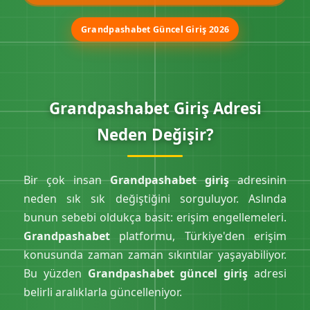
Grandpashabet Güncel Giriş 2026
Grandpashabet Giriş Adresi
Neden Değişir?
Bir çok insan
Grandpashabet giriş
adresinin
neden sık sık değiştiğini sorguluyor. Aslında
bunun sebebi oldukça basit: erişim engellemeleri.
Grandpashabet
platformu, Türkiye'den erişim
konusunda zaman zaman sıkıntılar yaşayabiliyor.
Bu yüzden
Grandpashabet güncel giriş
adresi
belirli aralıklarla güncelleniyor.