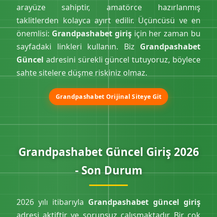
arayüze sahiptir, amatörce hazırlanmış
taklitlerden kolayca ayırt edilir. Üçüncüsü ve en
önemlisi:
Grandpashabet giriş
için her zaman bu
sayfadaki linkleri kullanın. Biz
Grandpashabet
Güncel
adresini sürekli güncel tutuyoruz, böylece
sahte sitelere düşme riskiniz olmaz.
Grandpashabet Orijinal Siteye Git
Grandpashabet Güncel Giriş 2026
- Son Durum
2026 yılı itibarıyla
Grandpashabet güncel giriş
adresi aktiftir ve sorunsuz çalışmaktadır. Bir çok