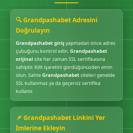
🔍 Grandpashabet Adresini
Doğrulayın
Grandpashabet giriş
yapmadan önce adres
çubuğunu kontrol edin.
Grandpashabet
orijinal
site her zaman SSL sertifikasına
sahiptir. Kilit işaretini gördüğünüzden emin
olun. Sahte
Grandpashabet
siteleri genelde
SSL kullanmaz ya da geçersiz sertifika
kullanır.
📌 Grandpashabet Linkini Yer
İmlerine Ekleyin