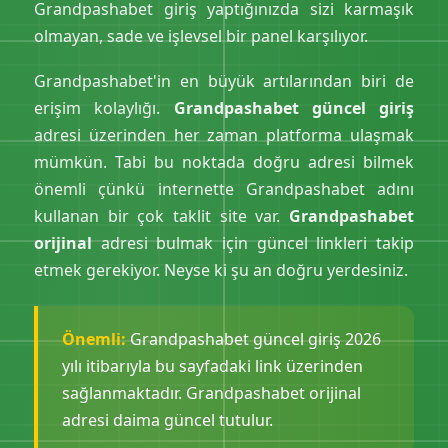
Grandpashabet giriş yaptığınızda sizi karmaşık
olmayan, sade ve işlevsel bir panel karşılıyor.
Grandpashabet'in en büyük artılarından biri de
erişim kolaylığı.
Grandpashabet güncel giriş
adresi üzerinden her zaman platforma ulaşmak
mümkün. Tabi bu noktada doğru adresi bilmek
önemli çünkü internette Grandpashabet adını
kullanan bir çok taklit site var.
Grandpashabet
orijinal
adresi bulmak için güncel linkleri takip
etmek gerekiyor. Neyse ki şu an doğru yerdesiniz.
Önemli:
Grandpashabet güncel giriş 2026
yılı itibarıyla bu sayfadaki link üzerinden
sağlanmaktadır. Grandpashabet orijinal
adresi daima güncel tutulur.