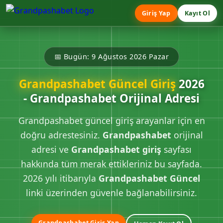
Giriş Yap
Kayıt Ol
📅 Bugün: 9 Ağustos 2026 Pazar
Grandpashabet Güncel Giriş
2026
- Grandpashabet Orijinal Adresi
Grandpashabet güncel giriş arayanlar için en
doğru adrestesiniz.
Grandpashabet
orijinal
adresi ve
Grandpashabet giriş
sayfası
hakkında tüm merak ettikleriniz bu sayfada.
2026 yılı itibarıyla
Grandpashabet Güncel
linki üzerinden güvenle bağlanabilirsiniz.
Grandpashabet Giriş Yap