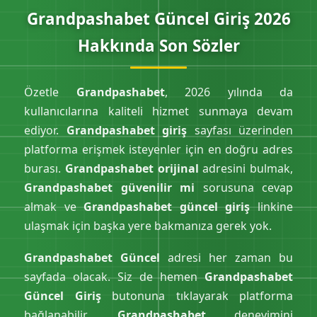
Grandpashabet Güncel Giriş 2026
Hakkında Son Sözler
Özetle
Grandpashabet
, 2026 yılında da
kullanıcılarına kaliteli hizmet sunmaya devam
ediyor.
Grandpashabet giriş
sayfası üzerinden
platforma erişmek isteyenler için en doğru adres
burası.
Grandpashabet orijinal
adresini bulmak,
Grandpashabet güvenilir mi
sorusuna cevap
almak ve
Grandpashabet güncel giriş
linkine
ulaşmak için başka yere bakmanıza gerek yok.
Grandpashabet Güncel
adresi her zaman bu
sayfada olacak. Siz de hemen
Grandpashabet
Güncel Giriş
butonuna tıklayarak platforma
bağlanabilir,
Grandpashabet
deneyimini