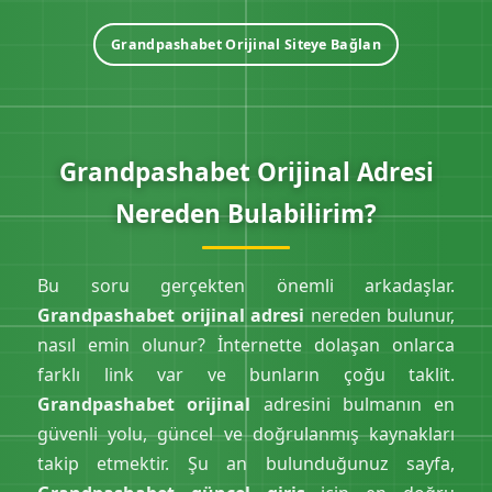
Grandpashabet Orijinal Siteye Bağlan
Grandpashabet Orijinal Adresi
Nereden Bulabilirim?
Bu soru gerçekten önemli arkadaşlar.
Grandpashabet orijinal adresi
nereden bulunur,
nasıl emin olunur? İnternette dolaşan onlarca
farklı link var ve bunların çoğu taklit.
Grandpashabet orijinal
adresini bulmanın en
güvenli yolu, güncel ve doğrulanmış kaynakları
takip etmektir. Şu an bulunduğunuz sayfa,