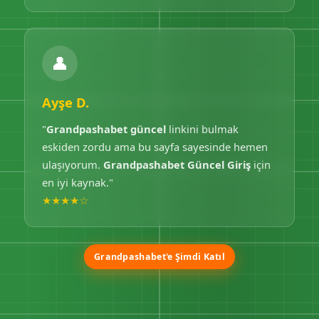
👤
Ayşe D.
"
Grandpashabet güncel
linkini bulmak
eskiden zordu ama bu sayfa sayesinde hemen
ulaşıyorum.
Grandpashabet Güncel Giriş
için
en iyi kaynak."
★★★★☆
Grandpashabet'e Şimdi Katıl