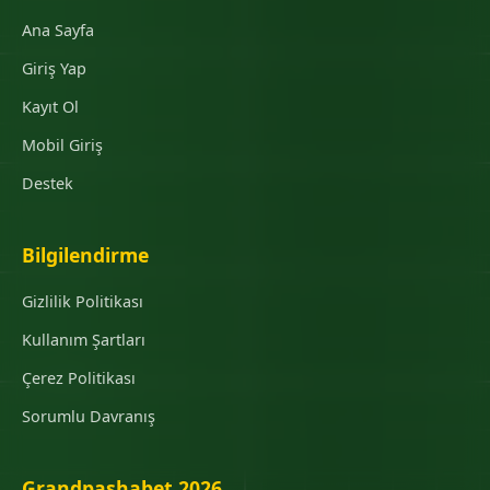
Ana Sayfa
Giriş Yap
Kayıt Ol
Mobil Giriş
Destek
Bilgilendirme
Gizlilik Politikası
Kullanım Şartları
Çerez Politikası
Sorumlu Davranış
Grandpashabet 2026