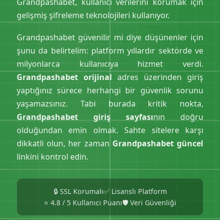
Grandpashabet, kullanıcı verilerini korumak için
gelişmiş şifreleme teknolojileri kullanıyor.
Grandpashabet güvenilir mi diye düşünenler için
şunu da belirtelim: platform yıllardır sektörde ve
milyonlarca kullanıcıya hizmet verdi.
Grandpashabet orijinal
adres üzerinden giriş
yaptığınız sürece herhangi bir güvenlik sorunu
yaşamazsınız. Tabi burada kritik nokta,
Grandpashabet giriş sayfası
nın doğru
olduğundan emin olmak. Sahte sitelere karşı
dikkatli olun, her zaman
Grandpashabet güncel
linkini kontrol edin.
🔒 SSL Korumalı
✅ Lisanslı Platform
⭐ 4.8 / 5 Kullanıcı Puanı
🛡️ Veri Güvenliği