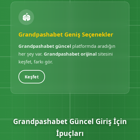
🏟️
Grandpashabet Geniş Seçenekler
Grandpashabet güncel
platformda aradığın
her şey var.
Grandpashabet orijinal
sitesini
keşfet, farkı gör.
Keşfet
Grandpashabet Güncel Giriş İçin
İpuçları