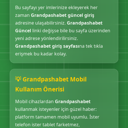
Bu sayfayı yer imlerinize ekleyerek her
zaman
Grandpashabet güncel giriş
adresine ulaşabilirsiniz.
Grandpashabet
Güncel
linki değişse bile bu sayfa üzerinden
yeni adrese yönlendirilirsiniz.
Grandpashabet giriş sayfası
na tek tıkla
erişmek bu kadar kolay.
💡 Grandpashabet Mobil
Kullanım Önerisi
Mobil cihazlardan
Grandpashabet
kullanmak isteyenler için güzel haber:
platform tamamen mobil uyumlu. İster
telefon ister tablet farketmez,