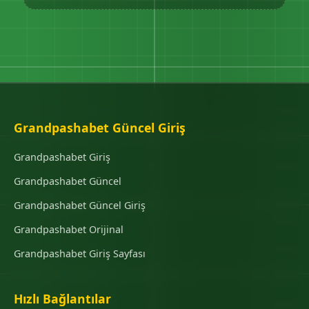
Grandpashabet Güncel Giriş
Grandpashabet Giriş
Grandpashabet Güncel
Grandpashabet Güncel Giriş
Grandpashabet Orijinal
Grandpashabet Giriş Sayfası
Hızlı Bağlantılar