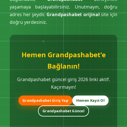
yaşamaya başlayabilirsiniz. Unutmayın, doğru
adres her şeydir.
Grandpashabet orijinal
site için
doğru yerdesiniz.
Hemen Grandpashabet'e
Bağlanın!
Grandpashabet güncel giriş 2026 linki aktif.
Kaçırmayın!
Grandpashabet Giriş Yap
Hemen Kayıt Ol
Grandpashabet Güncel