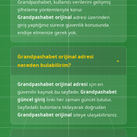
Grandpashabet, kullanıcı verilerini gelişmiş
şifreleme yöntemleriyle korur.
Grandpashabet orijinal
adresi üzerinden
giriş yaptığınız sürece güvenlik konusunda
endişe etmenize gerek yok.
Grandpashabet orijinal adresi
nereden bulabilirim?
Grandpashabet orijinal adresi
için en
güvenilir kaynak bu sayfadır.
Grandpashabet
güncel giriş
linki her zaman güncel tutulur.
Sayfadaki butonlara tıklayarak doğrudan
Grandpashabet orijinal
siteye ulaşabilirsiniz.