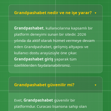
Grandpashabet nedir ve ne işe yarar?
Grandpashabet
, kullanıcılarına kapsamlı bir
platform deneyimi sunan bir sitedir. 2026
yılında da aktif olarak hizmet vermeye devam
eden Grandpashabet, gelişmiş altyapısı ve
kullanıcı dostu arayüzüyle öne çıkar.
Grandpashabet giriş
yaparak tüm
özelliklerden faydalanabilirsiniz.
Grandpashabet güvenilir mi?
Evet,
Grandpashabet
güvenilir bir
platformdur. Curacao lisansına sahip olan