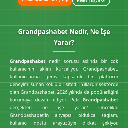
Hemen Kayıt Ol
Grandpashabet Nedir, Ne İşe
Yarar?
Grandpashabet
nedir sorusu aslında bir çok
kullanıcının aklını kurcalıyor. Grandpashabet,
kullanıcılarına geniş kapsamlı bir platform
deneyimi sunan köklü bir sitedir. Yıllardır sektörde
olan Grandpashabet, 2026 yılında da popülerliğini
korumaya devam ediyor. Peki
Grandpashabet
gerçekten ne işe yarar? Öncelikle
Grandpashabet'in altyapısı oldukça sağlam,
kullanıcı dostu arayüzüyle dikkat çekiyor.