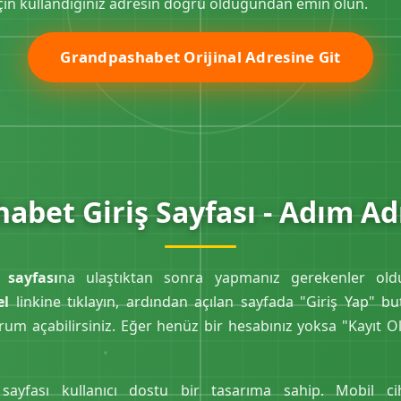
çin kullandığınız adresin doğru olduğundan emin olun.
Grandpashabet Orijinal Adresine Git
abet Giriş Sayfası - Adım A
 sayfası
na ulaştıktan sonra yapmanız gerekenler oldu
el
linkine tıklayın, ardından açılan sayfada "Giriş Yap" bu
urum açabilirsiniz. Eğer henüz bir hesabınız yoksa "Kayıt O
sayfası kullanıcı dostu bir tasarıma sahip. Mobil c