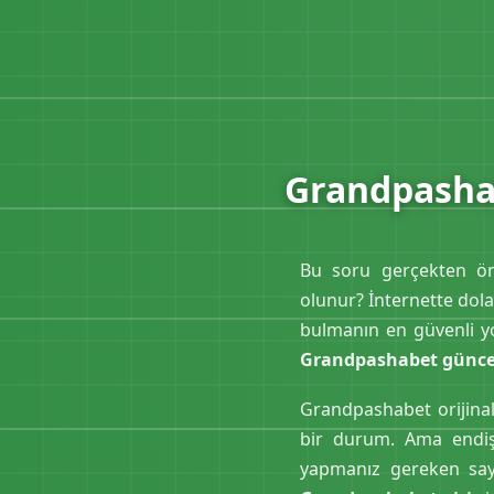
Grandpashab
Bu soru gerçekten ön
olunur? İnternette dolaş
bulmanın en güvenli yo
Grandpashabet güncel
Grandpashabet orijinal
bir durum. Ama endi
yapmanız gereken say