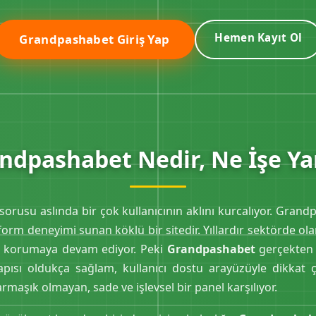
Hemen Kayıt Ol
Grandpashabet Giriş Yap
ndpashabet Nedir, Ne İşe Ya
sorusu aslında bir çok kullanıcının aklını kurcalıyor. Grandp
form deneyimi sunan köklü bir sitedir. Yıllardır sektörde 
ni korumaya devam ediyor. Peki
Grandpashabet
gerçekten 
apısı oldukça sağlam, kullanıcı dostu arayüzüyle dikkat 
karmaşık olmayan, sade ve işlevsel bir panel karşılıyor.