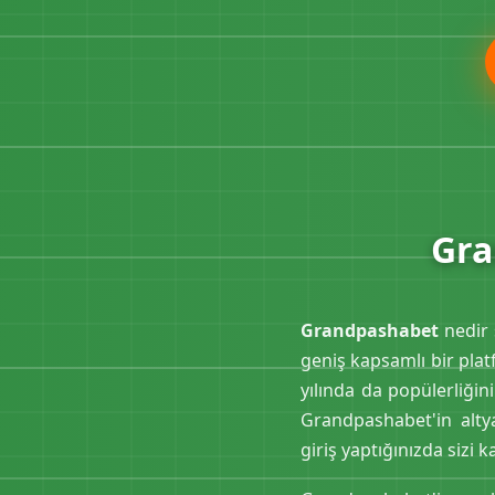
Gra
Grandpashabet
nedir 
geniş kapsamlı bir plat
yılında da popülerliği
Grandpashabet'in alty
giriş yaptığınızda sizi 