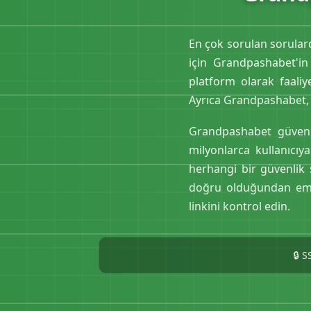
En çok sorulan sorular
için Grandpashabet'i
platform olarak faaliy
Ayrıca Grandpashabet, ku
Grandpashabet güvenil
milyonlarca kullanıcıy
herhangi bir güvenlik
doğru olduğundan emin
linkini kontrol edin.
🔒 