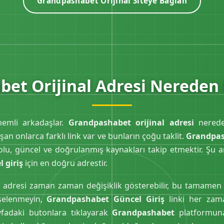
Grandpashabet Orijinal Siteye Bağlan
et Orijinal Adresi Nereden 
emli arkadaşlar.
Grandpashabet orijinal adresi
nerede
an onlarca farklı link var ve bunların çoğu taklit.
Grandpas
lu, güncel ve doğrulanmış kaynakları takip etmektir. Şu 
 giriş
için en doğru adrestir.
 adresi zaman zaman değişiklik gösterebilir, bu tamamen eri
şelenmeyin,
Grandpashabet Güncel Giriş
linki her zam
fadaki butonlara tıklayarak
Grandpashabet
platformuna