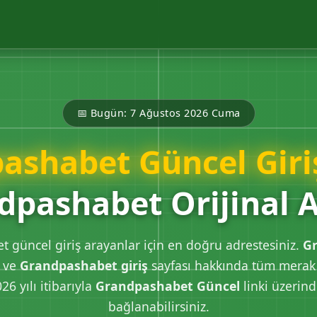
📅 Bugün: 7 Ağustos 2026 Cuma
ashabet Güncel Giri
dpashabet Orijinal A
 güncel giriş arayanlar için en doğru adrestesiniz.
G
i ve
Grandpashabet giriş
sayfası hakkında tüm merak e
26 yılı itibarıyla
Grandpashabet Güncel
linki üzerin
bağlanabilirsiniz.