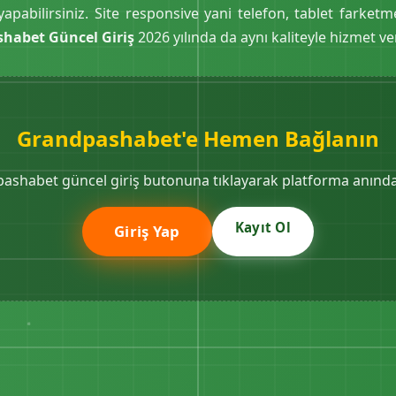
apabilirsiniz. Site responsive yani telefon, tablet farke
habet Güncel Giriş
2026 yılında da aynı kaliteyle hizmet 
Grandpashabet'e Hemen Bağlanın
ashabet güncel giriş butonuna tıklayarak platforma anında 
Kayıt Ol
Giriş Yap