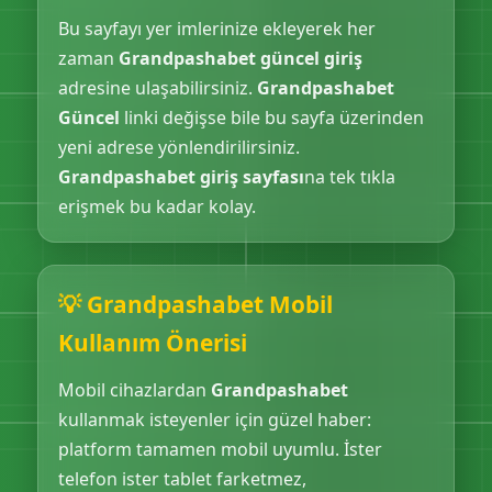
Bu sayfayı yer imlerinize ekleyerek her
zaman
Grandpashabet güncel giriş
adresine ulaşabilirsiniz.
Grandpashabet
Güncel
linki değişse bile bu sayfa üzerinden
yeni adrese yönlendirilirsiniz.
Grandpashabet giriş sayfası
na tek tıkla
erişmek bu kadar kolay.
💡 Grandpashabet Mobil
Kullanım Önerisi
Mobil cihazlardan
Grandpashabet
kullanmak isteyenler için güzel haber:
platform tamamen mobil uyumlu. İster
telefon ister tablet farketmez,