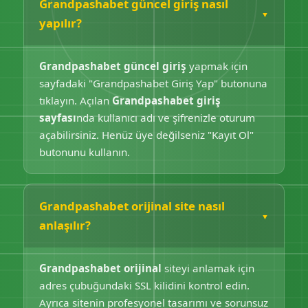
Grandpashabet güncel giriş nasıl
yapılır?
Grandpashabet güncel giriş
yapmak için
sayfadaki "Grandpashabet Giriş Yap" butonuna
tıklayın. Açılan
Grandpashabet giriş
sayfası
nda kullanıcı adı ve şifrenizle oturum
açabilirsiniz. Henüz üye değilseniz "Kayıt Ol"
butonunu kullanın.
Grandpashabet orijinal site nasıl
anlaşılır?
Grandpashabet orijinal
siteyi anlamak için
adres çubuğundaki SSL kilidini kontrol edin.
Ayrıca sitenin profesyonel tasarımı ve sorunsuz