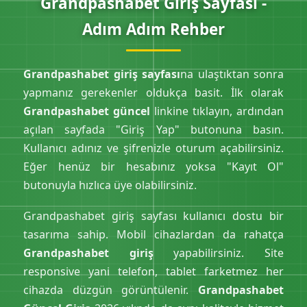
Grandpashabet Giriş Sayfası -
Adım Adım Rehber
Grandpashabet giriş sayfası
na ulaştıktan sonra
yapmanız gerekenler oldukça basit. İlk olarak
Grandpashabet güncel
linkine tıklayın, ardından
açılan sayfada "Giriş Yap" butonuna basın.
Kullanıcı adınız ve şifrenizle oturum açabilirsiniz.
Eğer henüz bir hesabınız yoksa "Kayıt Ol"
butonuyla hızlıca üye olabilirsiniz.
Grandpashabet giriş sayfası kullanıcı dostu bir
tasarıma sahip. Mobil cihazlardan da rahatça
Grandpashabet giriş
yapabilirsiniz. Site
responsive yani telefon, tablet farketmez her
cihazda düzgün görüntülenir.
Grandpashabet