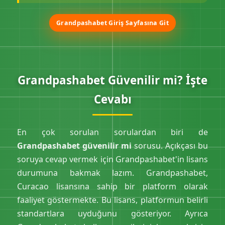
Grandpashabet Giriş Sayfasına Git
Grandpashabet Güvenilir mi? İşte
Cevabı
En çok sorulan sorulardan biri de
Grandpashabet güvenilir mi
sorusu. Açıkçası bu
soruya cevap vermek için Grandpashabet'in lisans
durumuna bakmak lazım. Grandpashabet,
Curacao lisansına sahip bir platform olarak
faaliyet göstermekte. Bu lisans, platformun belirli
standartlara uyduğunu gösteriyor. Ayrıca