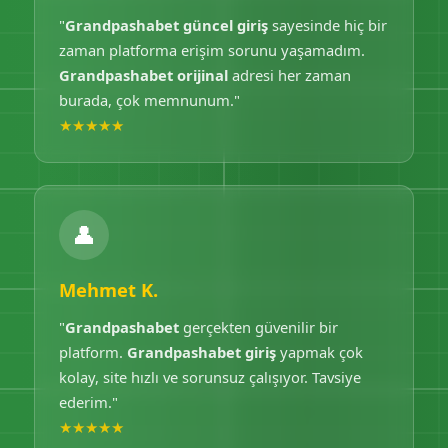
"
Grandpashabet güncel giriş
sayesinde hiç bir
zaman platforma erişim sorunu yaşamadım.
Grandpashabet orijinal
adresi her zaman
burada, çok memnunum."
★★★★★
👤
Mehmet K.
"
Grandpashabet
gerçekten güvenilir bir
platform.
Grandpashabet giriş
yapmak çok
kolay, site hızlı ve sorunsuz çalışıyor. Tavsiye
ederim."
★★★★★