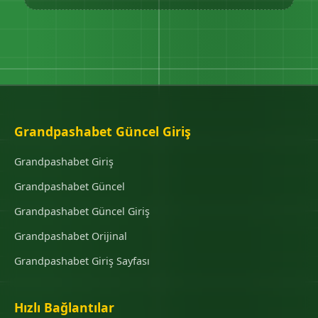
Grandpashabet Güncel Giriş
Grandpashabet Giriş
Grandpashabet Güncel
Grandpashabet Güncel Giriş
Grandpashabet Orijinal
Grandpashabet Giriş Sayfası
Hızlı Bağlantılar