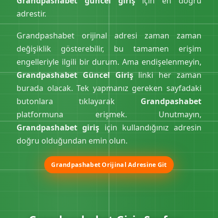
Grandpashabet güncel giriş
için en doğru
adrestir.
Grandpashabet orijinal adresi zaman zaman
değişiklik gösterebilir, bu tamamen erişim
engelleriyle ilgili bir durum. Ama endişelenmeyin,
Grandpashabet Güncel Giriş
linki her zaman
burada olacak. Tek yapmanız gereken sayfadaki
butonlara tıklayarak
Grandpashabet
platformuna erişmek. Unutmayın,
Grandpashabet giriş
için kullandığınız adresin
doğru olduğundan emin olun.
Grandpashabet Orijinal Adresine Git