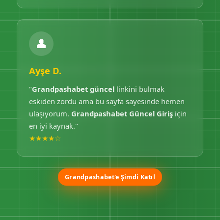
👤
Ayşe D.
"
Grandpashabet güncel
linkini bulmak
eskiden zordu ama bu sayfa sayesinde hemen
ulaşıyorum.
Grandpashabet Güncel Giriş
için
en iyi kaynak."
★★★★☆
Grandpashabet'e Şimdi Katıl