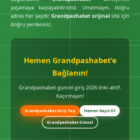
yaşamaya başlayabilirsiniz. Unutmayın, doğru
adres her şeydir.
Grandpashabet orijinal
site için
doğru yerdesiniz.
Hemen Grandpashabet'e
Bağlanın!
Grandpashabet güncel giriş 2026 linki aktif.
Kaçırmayın!
Grandpashabet Giriş Yap
Hemen Kayıt Ol
Grandpashabet Güncel