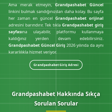
Ama merak etmeyin,
Grandpashabet Güncel
linkini bulmak sandığınızdan daha kolay. Bu sayfa
her zaman en güncel
Grandpashabet orijinal
adresini barındırır. Tek tıkla
Grandpashabet giriş
sayfası
na ulaşabilir, platformu kullanmaya
kaldığınız yerden devam edebilirsiniz.
Grandpashabet Güncel Giriş
2026 yılında da aynı
kararlılıkla hizmet veriyor.
Grandpashabet Giriş Adresi
Grandpashabet Hakkında Sıkça
Sorulan Sorular