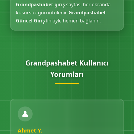
Grandpashabet giriş
sayfası her ekranda
kusursuz görüntülenir.
Grandpashabet
Güncel Giriş
linkiyle hemen bağlanın.
Grandpashabet Kullanıcı
Yorumları
👤
Ahmet Y.