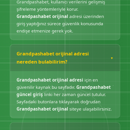
Grandpashabet, kullanıcı verilerini gelişmiş
şifreleme yöntemleriyle korur.
Grandpashabet orijinal
adresi üzerinden
giriş yaptığınız sürece güvenlik konusunda
endişe etmenize gerek yok.
Grandpashabet orijinal adresi
nereden bulabilirim?
Grandpashabet orijinal adresi
için en
güvenilir kaynak bu sayfadır.
Grandpashabet
güncel giriş
linki her zaman güncel tutulur.
Sayfadaki butonlara tıklayarak doğrudan
Grandpashabet orijinal
siteye ulaşabilirsiniz.