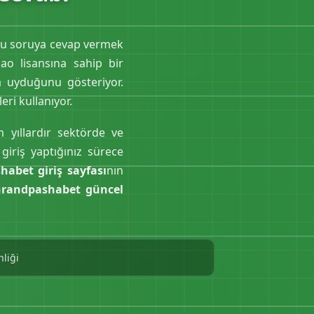
bu soruya cevap vermek
o lisansına sahip bir
ra uyduğunu gösteriyor.
eri kullanıyor.
 yıllardır sektörde ve
iriş yaptığınız sürece
abet giriş sayfası
nın
randpashabet güncel
nliği