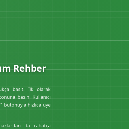
dım Rehber
kça basit. İlk olarak
tonuna basın. Kullanıcı
l" butonuyla hızlıca üye
ihazlardan da rahatça