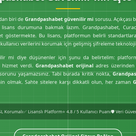
dan biri de
Grandpashabet güvenilir mi
sorusu. Açıkçası 
n lisans durumuna bakmak lazım. Grandpashabet, Curaca
et göstermekte. Bu lisans, platformun belirli standartla
llanıcı verilerini korumak için gelişmiş şifreleme teknolojil
ir mi diye düşünenler için şunu da belirtelim: platform
a hizmet verdi.
Grandpashabet orijinal
adres üzerinden g
 sorunu yaşamazsınız. Tabi burada kritik nokta,
Grandpash
 olmak. Sahte sitelere karşı dikkatli olun, her zaman
G
SSL Korumalı
✅ Lisanslı Platform
⭐ 4.8 / 5 Kullanıcı Puanı
🛡️ Veri Güve