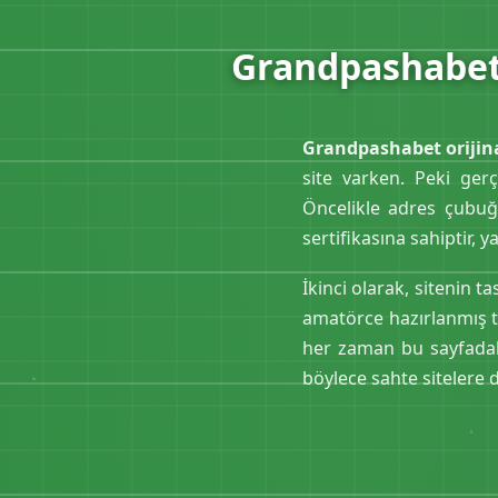
Grandpashabet 
Grandpashabet orijin
site varken. Peki ge
Öncelikle adres çubuğ
sertifikasına sahiptir, 
İkinci olarak, sitenin t
amatörce hazırlanmış ta
her zaman bu sayfadaki
böylece sahte sitelere 