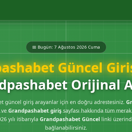
📅 Bugün: 7 Ağustos 2026 Cuma
ashabet Güncel Giri
dpashabet Orijinal A
 güncel giriş arayanlar için en doğru adrestesiniz.
G
i ve
Grandpashabet giriş
sayfası hakkında tüm merak e
26 yılı itibarıyla
Grandpashabet Güncel
linki üzerin
bağlanabilirsiniz.