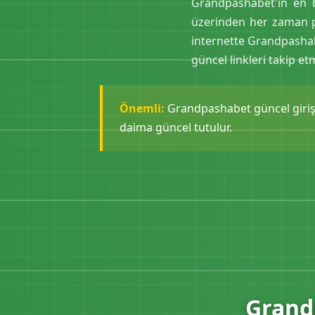
Grandpashabet'in en b
üzerinden her zaman 
internette Grandpashabe
güncel linkleri takip e
Önemli:
Grandpashabet güncel giriş 2
daima güncel tutulur.
Grand