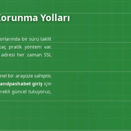
Korunma Yolları
rlarında bir sürü taklit
 kaç pratik yöntem var.
adresi her zaman SSL
el bir arayüze sahiptir,
andpashabet giriş
için
rekli güncel tutuyoruz,