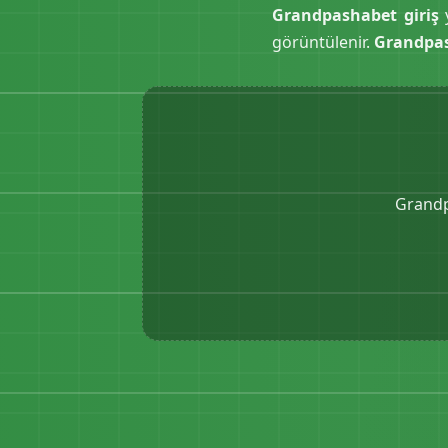
Grandpashabet giriş
y
görüntülenir.
Grandpas
Grandp