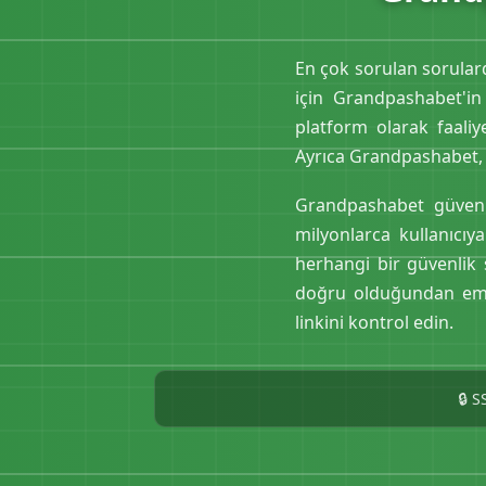
En çok sorulan sorular
için Grandpashabet'i
platform olarak faaliy
Ayrıca Grandpashabet, ku
Grandpashabet güvenil
milyonlarca kullanıcıy
herhangi bir güvenlik
doğru olduğundan emin
linkini kontrol edin.
🔒 