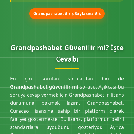
Grandpashabet Giriş Sayfasına Git
Grandpashabet Güvenilir mi? İşte
Cevabı
En çok sorulan sorulardan biri de
Grandpashabet güvenilir mi
sorusu. Açıkçası bu
soruya cevap vermek için Grandpashabet'in lisans
durumuna bakmak lazım. Grandpashabet,
Curacao lisansına sahip bir platform olarak
faaliyet göstermekte. Bu lisans, platformun belirli
standartlara uyduğunu gösteriyor. Ayrıca