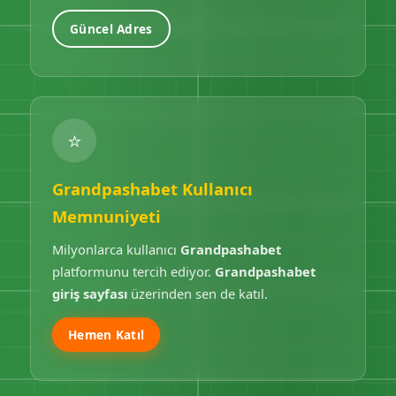
Güncel Adres
⭐
Grandpashabet Kullanıcı
Memnuniyeti
Milyonlarca kullanıcı
Grandpashabet
platformunu tercih ediyor.
Grandpashabet
giriş sayfası
üzerinden sen de katıl.
Hemen Katıl