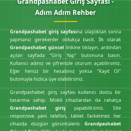
Grandpashabet Giriş Sayfası -
Adım Adım Rehber
Grandpashabet giriş sayfası
na ulaştıktan sonra
yapmanız gerekenler oldukça basit. İlk olarak
Grandpashabet güncel
linkine tıklayın, ardından
açılan sayfada "Giriş Yap" butonuna basın.
Kullanıcı adınız ve şifrenizle oturum açabilirsiniz.
Eğer henüz bir hesabınız yoksa "Kayıt Ol"
butonuyla hızlıca üye olabilirsiniz.
Grandpashabet giriş sayfası kullanıcı dostu bir
tasarıma sahip. Mobil cihazlardan da rahatça
Grandpashabet giriş
yapabilirsiniz. Site
responsive yani telefon, tablet farketmez her
cihazda düzgün görüntülenir.
Grandpashabet