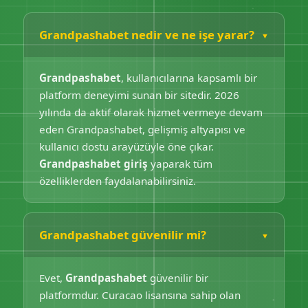
Grandpashabet nedir ve ne işe yarar?
Grandpashabet
, kullanıcılarına kapsamlı bir
platform deneyimi sunan bir sitedir. 2026
yılında da aktif olarak hizmet vermeye devam
eden Grandpashabet, gelişmiş altyapısı ve
kullanıcı dostu arayüzüyle öne çıkar.
Grandpashabet giriş
yaparak tüm
özelliklerden faydalanabilirsiniz.
Grandpashabet güvenilir mi?
Evet,
Grandpashabet
güvenilir bir
platformdur. Curacao lisansına sahip olan