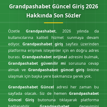
Grandpashabet Güncel Giriş 2026
Hakkında Son Sözler
Özetle
Grandpashabet
, 2026 yılında da
kullanıcılarına kaliteli hizmet sunmaya devam
ediyor.
Grandpashabet giriş
sayfası üzerinden
platforma erişmek isteyenler için en doğru adres
burası.
Grandpashabet orijinal
adresini bulmak,
Grandpashabet güvenilir mi
sorusuna cevap
almak ve
Grandpashabet güncel giriş
linkine
ulaşmak için başka yere bakmanıza gerek yok.
Grandpashabet Güncel
adresi her zaman bu
sayfada olacak. Siz de hemen
Grandpashabet
Güncel Giriş
butonuna tıklayarak platforma
bağlanabilir,
Grandpashabet
deneyimini