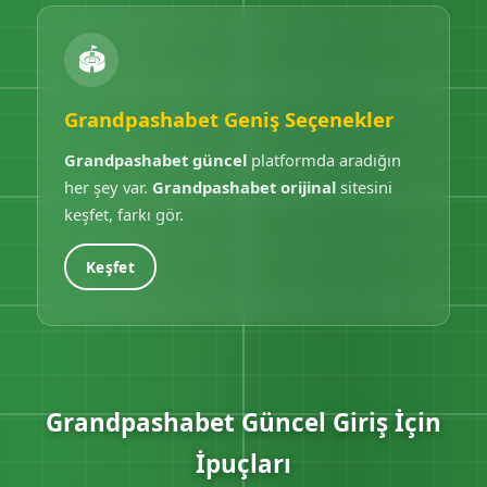
🏟️
Grandpashabet Geniş Seçenekler
Grandpashabet güncel
platformda aradığın
her şey var.
Grandpashabet orijinal
sitesini
keşfet, farkı gör.
Keşfet
Grandpashabet Güncel Giriş İçin
İpuçları