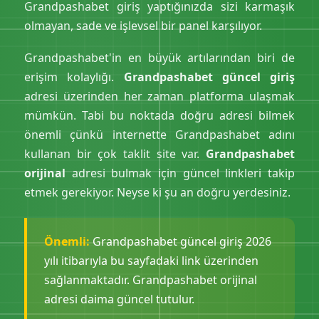
Grandpashabet giriş yaptığınızda sizi karmaşık
olmayan, sade ve işlevsel bir panel karşılıyor.
Grandpashabet'in en büyük artılarından biri de
erişim kolaylığı.
Grandpashabet güncel giriş
adresi üzerinden her zaman platforma ulaşmak
mümkün. Tabi bu noktada doğru adresi bilmek
önemli çünkü internette Grandpashabet adını
kullanan bir çok taklit site var.
Grandpashabet
orijinal
adresi bulmak için güncel linkleri takip
etmek gerekiyor. Neyse ki şu an doğru yerdesiniz.
Önemli:
Grandpashabet güncel giriş 2026
yılı itibarıyla bu sayfadaki link üzerinden
sağlanmaktadır. Grandpashabet orijinal
adresi daima güncel tutulur.