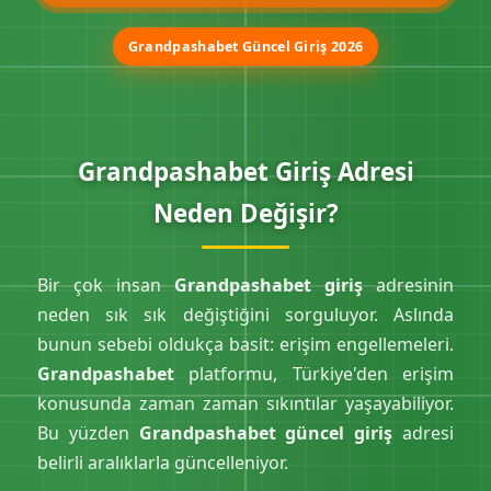
Grandpashabet Güncel Giriş 2026
Grandpashabet Giriş Adresi
Neden Değişir?
Bir çok insan
Grandpashabet giriş
adresinin
neden sık sık değiştiğini sorguluyor. Aslında
bunun sebebi oldukça basit: erişim engellemeleri.
Grandpashabet
platformu, Türkiye'den erişim
konusunda zaman zaman sıkıntılar yaşayabiliyor.
Bu yüzden
Grandpashabet güncel giriş
adresi
belirli aralıklarla güncelleniyor.