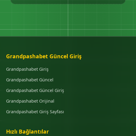
Grandpashabet Güncel Giriş
Grandpashabet Giriş
Grandpashabet Güncel
Grandpashabet Güncel Giriş
Grandpashabet Orijinal
Grandpashabet Giriş Sayfası
Hızlı Bağlantılar