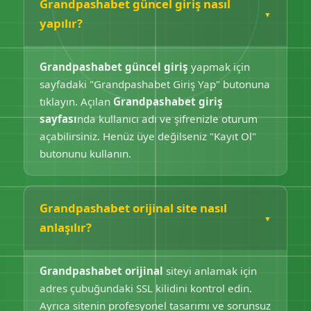
Grandpashabet güncel giriş nasıl
yapılır?
Grandpashabet güncel giriş
yapmak için
sayfadaki "Grandpashabet Giriş Yap" butonuna
tıklayın. Açılan
Grandpashabet giriş
sayfası
nda kullanıcı adı ve şifrenizle oturum
açabilirsiniz. Henüz üye değilseniz "Kayıt Ol"
butonunu kullanın.
Grandpashabet orijinal site nasıl
anlaşılır?
Grandpashabet orijinal
siteyi anlamak için
adres çubuğundaki SSL kilidini kontrol edin.
Ayrıca sitenin profesyonel tasarımı ve sorunsuz