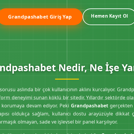
Hemen Kayıt Ol
Grandpashabet Giriş Yap
ndpashabet Nedir, Ne İşe Ya
sorusu aslında bir çok kullanıcının aklını kurcalıyor. Grandp
form deneyimi sunan köklü bir sitedir. Yıllardır sektörde 
ni korumaya devam ediyor. Peki
Grandpashabet
gerçekten 
apısı oldukça sağlam, kullanıcı dostu arayüzüyle dikkat 
karmaşık olmayan, sade ve işlevsel bir panel karşılıyor.