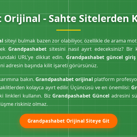
Orijinal - Sahte Sitelerden 
al
siteyi bulmak bazen zor olabiliyor, özellikle de arama moto
rçek
Grandpashabet
sitesini nasıl ayırt edeceksiniz? Bir
undaki URL'ye dikkat edin.
Grandpashabet güncel giriş
yani adresin başında kilit işareti görürsünüz.
asarımına bakın.
Grandpashabet orijinal
platform profesyon
klitlerden kolayca ayırt edilir. Üçüncüsü ve en önemlisi:
Gr
 linkleri kullanın. Biz
Grandpashabet Güncel
adresini sü
düşme riskiniz olmaz.
Grandpashabet Orijinal Siteye Git