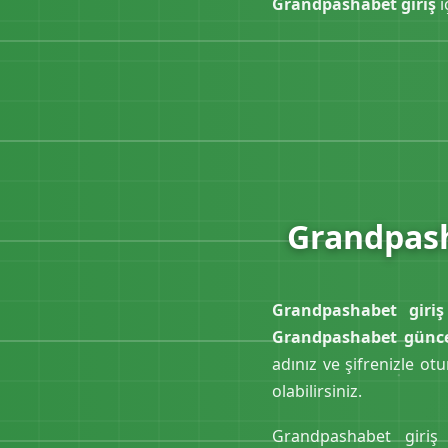
Grandpashabet giriş
i
Grandpash
Grandpashabet giriş
Grandpashabet günc
adınız ve şifrenizle ot
olabilirsiniz.
Grandpashabet giriş 