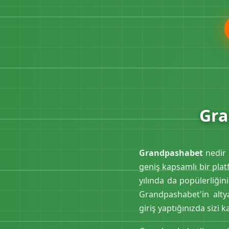
Gra
Grandpashabet
nedir 
geniş kapsamlı bir plat
yılında da popülerliği
Grandpashabet'in alty
giriş yaptığınızda sizi 