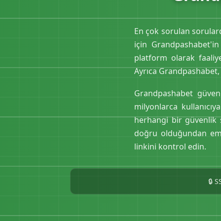
En çok sorulan sorular
için Grandpashabet'i
platform olarak faaliy
Ayrıca Grandpashabet, ku
Grandpashabet güvenil
milyonlarca kullanıcıy
herhangi bir güvenlik
doğru olduğundan emin
linkini kontrol edin.
🔒 