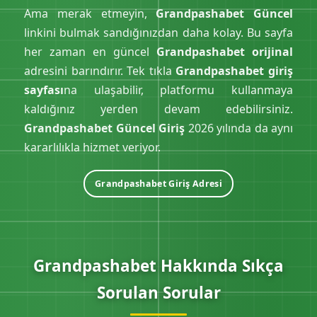
Ama merak etmeyin,
Grandpashabet Güncel
linkini bulmak sandığınızdan daha kolay. Bu sayfa
her zaman en güncel
Grandpashabet orijinal
adresini barındırır. Tek tıkla
Grandpashabet giriş
sayfası
na ulaşabilir, platformu kullanmaya
kaldığınız yerden devam edebilirsiniz.
Grandpashabet Güncel Giriş
2026 yılında da aynı
kararlılıkla hizmet veriyor.
Grandpashabet Giriş Adresi
Grandpashabet Hakkında Sıkça
Sorulan Sorular