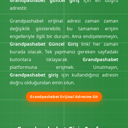
Grandpashabet güncel giriş
için en doğru
adrestir.
Grandpashabet orijinal adresi zaman zaman
değişiklik gösterebilir, bu tamamen erişim
engelleriyle ilgili bir durum. Ama endişelenmeyin,
Grandpashabet Güncel Giriş
linki her zaman
burada olacak. Tek yapmanız gereken sayfadaki
butonlara tıklayarak
Grandpashabet
platformuna erişmek. Unutmayın,
Grandpashabet giriş
için kullandığınız adresin
doğru olduğundan emin olun.
Grandpashabet Orijinal Adresine Git