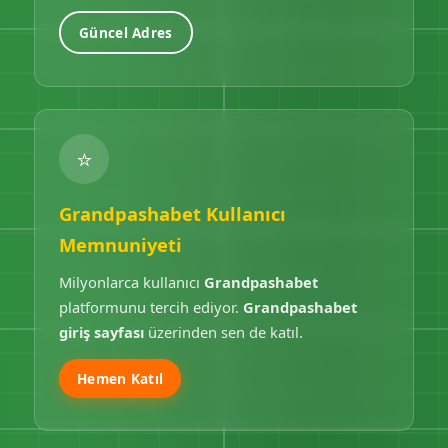
Güncel Adres
⭐
Grandpashabet Kullanıcı
Memnuniyeti
Milyonlarca kullanıcı
Grandpashabet
platformunu tercih ediyor.
Grandpashabet
giriş sayfası
üzerinden sen de katıl.
Hemen Katıl