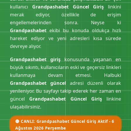
kullanıcı
Grandpashabet Güncel Giriş
linkini
merak ediyor, özellikle de erişim
engellemelerinden sonra. Neyse ki
Grandpashabet
ekibi bu konuda oldukça hızlı
hareket ediyor ve yeni adresleri kısa sürede
devreye alıyor.
Grandpashabet giriş
konusunda yaşanan en
büyük sıkıntı, kullanıcıların eski ve geçersiz linkleri
kullanmaya devam etmesi. Halbuki
Grandpashabet güncel
adresi düzenli olarak
yenileniyor. Bu sayfayı takip ederek her zaman en
güncel
Grandpashabet Güncel Giriş
linkine
ulaşabilirsiniz.
🔴 CANLI: Grandpashabet Güncel Giriş Aktif - 6
Ağustos 2026 Perşembe