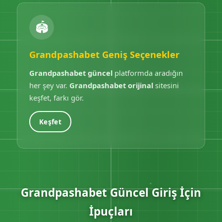
🏟️
Grandpashabet Geniş Seçenekler
Grandpashabet güncel
platformda aradığın
her şey var.
Grandpashabet orijinal
sitesini
keşfet, farkı gör.
Keşfet
Grandpashabet Güncel Giriş İçin
İpuçları