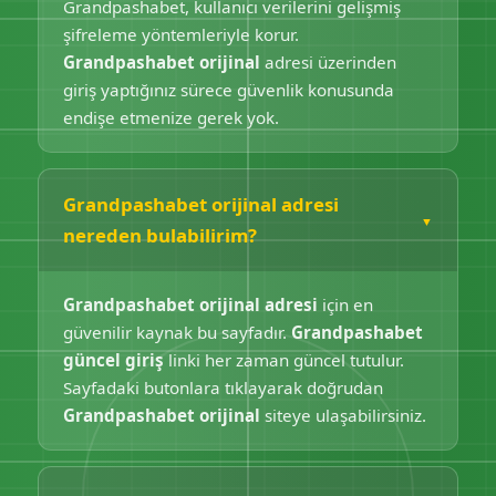
Grandpashabet, kullanıcı verilerini gelişmiş
şifreleme yöntemleriyle korur.
Grandpashabet orijinal
adresi üzerinden
giriş yaptığınız sürece güvenlik konusunda
endişe etmenize gerek yok.
Grandpashabet orijinal adresi
nereden bulabilirim?
Grandpashabet orijinal adresi
için en
güvenilir kaynak bu sayfadır.
Grandpashabet
güncel giriş
linki her zaman güncel tutulur.
Sayfadaki butonlara tıklayarak doğrudan
Grandpashabet orijinal
siteye ulaşabilirsiniz.