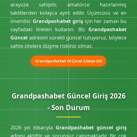
arayüze sahiptir, amatörce hazırlanmış
taklitlerden kolayca ayırt edilir. Üçüncüsü ve en
önemlisi:
Grandpashabet giriş
için her zaman bu
sayfadaki linkleri kullanın. Biz
Grandpashabet
Güncel
adresini sürekli güncel tutuyoruz, böylece
sahte sitelere düşme riskiniz olmaz.
Grandpashabet Orijinal Siteye Git
Grandpashabet Güncel Giriş 2026
- Son Durum
2026 yılı itibarıyla
Grandpashabet güncel giriş
adresi aktiftir ve sorunsuz çalışmaktadır. Bir çok