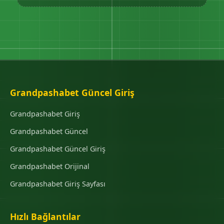
Grandpashabet Güncel Giriş
Grandpashabet Giriş
Grandpashabet Güncel
Grandpashabet Güncel Giriş
Grandpashabet Orijinal
Grandpashabet Giriş Sayfası
Hızlı Bağlantılar