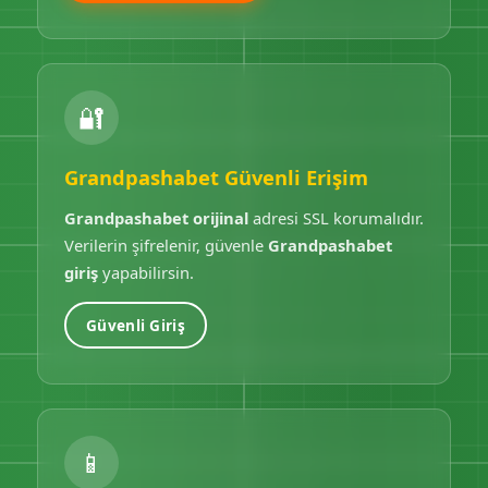
🔐
Grandpashabet Güvenli Erişim
Grandpashabet orijinal
adresi SSL korumalıdır.
Verilerin şifrelenir, güvenle
Grandpashabet
giriş
yapabilirsin.
Güvenli Giriş
📱