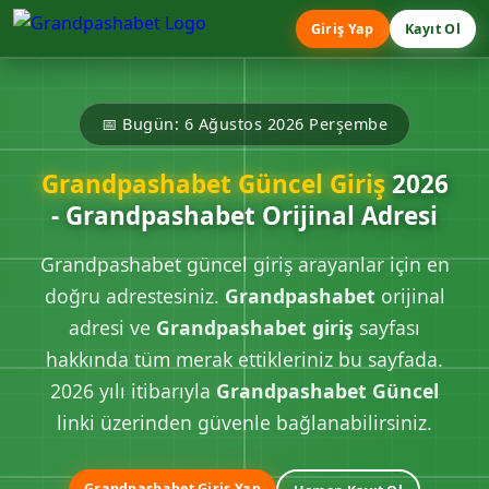
Giriş Yap
Kayıt Ol
📅 Bugün: 6 Ağustos 2026 Perşembe
Grandpashabet Güncel Giriş
2026
- Grandpashabet Orijinal Adresi
Grandpashabet güncel giriş arayanlar için en
doğru adrestesiniz.
Grandpashabet
orijinal
adresi ve
Grandpashabet giriş
sayfası
hakkında tüm merak ettikleriniz bu sayfada.
2026 yılı itibarıyla
Grandpashabet Güncel
linki üzerinden güvenle bağlanabilirsiniz.
Grandpashabet Giriş Yap