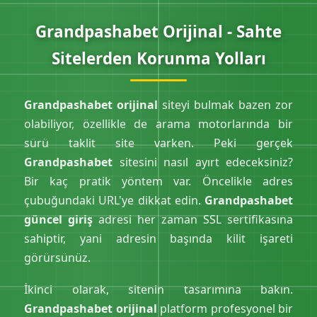
Grandpashabet Orijinal - Sahte
Sitelerden Korunma Yolları
Grandpashabet orijinal
siteyi bulmak bazen zor
olabiliyor, özellikle de arama motorlarında bir
sürü taklit site varken. Peki gerçek
Grandpashabet
sitesini nasıl ayırt edeceksiniz?
Bir kaç pratik yöntem var. Öncelikle adres
çubuğundaki URL'ye dikkat edin.
Grandpashabet
güncel giriş
adresi her zaman SSL sertifikasına
sahiptir, yani adresin başında kilit işareti
görürsünüz.
İkinci olarak, sitenin tasarımına bakın.
Grandpashabet orijinal
platform profesyonel bir