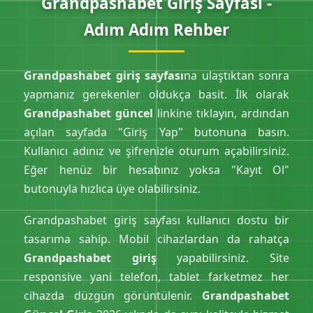
Grandpashabet Giriş Sayfası -
Adım Adım Rehber
Grandpashabet giriş sayfası
na ulaştıktan sonra
yapmanız gerekenler oldukça basit. İlk olarak
Grandpashabet güncel
linkine tıklayın, ardından
açılan sayfada "Giriş Yap" butonuna basın.
Kullanıcı adınız ve şifrenizle oturum açabilirsiniz.
Eğer henüz bir hesabınız yoksa "Kayıt Ol"
butonuyla hızlıca üye olabilirsiniz.
Grandpashabet giriş sayfası kullanıcı dostu bir
tasarıma sahip. Mobil cihazlardan da rahatça
Grandpashabet giriş
yapabilirsiniz. Site
responsive yani telefon, tablet farketmez her
cihazda düzgün görüntülenir.
Grandpashabet