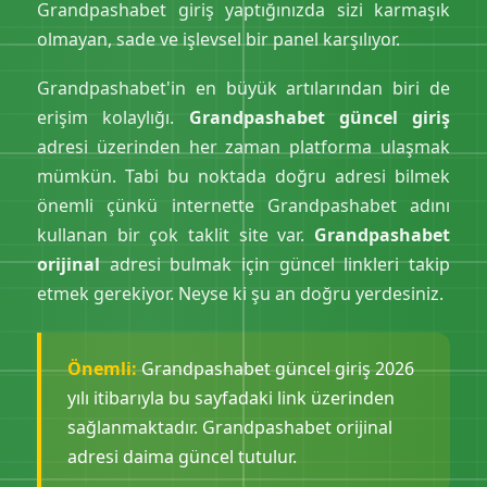
Grandpashabet giriş yaptığınızda sizi karmaşık
olmayan, sade ve işlevsel bir panel karşılıyor.
Grandpashabet'in en büyük artılarından biri de
erişim kolaylığı.
Grandpashabet güncel giriş
adresi üzerinden her zaman platforma ulaşmak
mümkün. Tabi bu noktada doğru adresi bilmek
önemli çünkü internette Grandpashabet adını
kullanan bir çok taklit site var.
Grandpashabet
orijinal
adresi bulmak için güncel linkleri takip
etmek gerekiyor. Neyse ki şu an doğru yerdesiniz.
Önemli:
Grandpashabet güncel giriş 2026
yılı itibarıyla bu sayfadaki link üzerinden
sağlanmaktadır. Grandpashabet orijinal
adresi daima güncel tutulur.