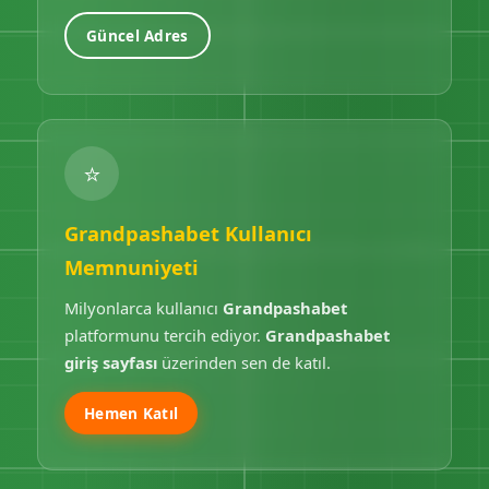
Güncel Adres
⭐
Grandpashabet Kullanıcı
Memnuniyeti
Milyonlarca kullanıcı
Grandpashabet
platformunu tercih ediyor.
Grandpashabet
giriş sayfası
üzerinden sen de katıl.
Hemen Katıl