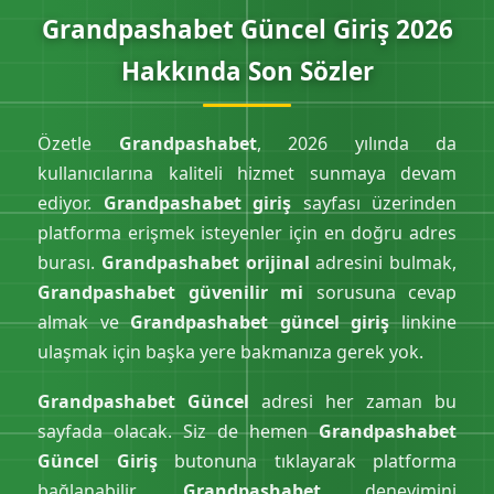
Grandpashabet Güncel Giriş 2026
Hakkında Son Sözler
Özetle
Grandpashabet
, 2026 yılında da
kullanıcılarına kaliteli hizmet sunmaya devam
ediyor.
Grandpashabet giriş
sayfası üzerinden
platforma erişmek isteyenler için en doğru adres
burası.
Grandpashabet orijinal
adresini bulmak,
Grandpashabet güvenilir mi
sorusuna cevap
almak ve
Grandpashabet güncel giriş
linkine
ulaşmak için başka yere bakmanıza gerek yok.
Grandpashabet Güncel
adresi her zaman bu
sayfada olacak. Siz de hemen
Grandpashabet
Güncel Giriş
butonuna tıklayarak platforma
bağlanabilir,
Grandpashabet
deneyimini