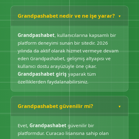
Grandpashabet nedir ve ne işe yarar?
Grandpashabet
, kullanıcılarına kapsamlı bir
platform deneyimi sunan bir sitedir. 2026
yılında da aktif olarak hizmet vermeye devam
eden Grandpashabet, gelişmiş altyapısı ve
kullanıcı dostu arayüzüyle öne çıkar.
Grandpashabet giriş
yaparak tüm
özelliklerden faydalanabilirsiniz.
Grandpashabet güvenilir mi?
Evet,
Grandpashabet
güvenilir bir
platformdur. Curacao lisansına sahip olan