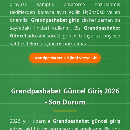
arayüze sahiptir, amatörce hazırlanmış
taklitlerden kolayca ayırt edilir. Üçüncüsü ve en
önemlisi:
Grandpashabet giriş
için her zaman bu
sayfadaki linkleri kullanın. Biz
Grandpashabet
Güncel
adresini sürekli güncel tutuyoruz, böylece
sahte sitelere düşme riskiniz olmaz.
Grandpashabet Orijinal Siteye Git
Grandpashabet Güncel Giriş 2026
- Son Durum
2026 yılı itibarıyla
Grandpashabet güncel giriş
adresi aktiftir ve sorunsuz çalışmaktadır. Bir çok