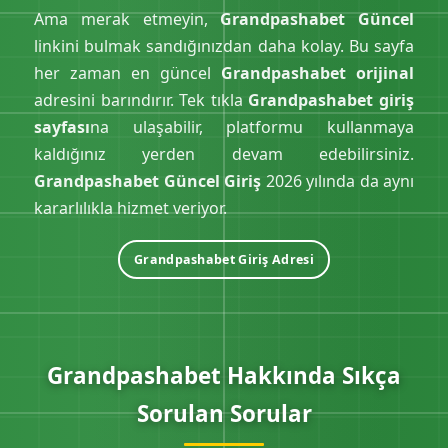
Ama merak etmeyin,
Grandpashabet Güncel
linkini bulmak sandığınızdan daha kolay. Bu sayfa
her zaman en güncel
Grandpashabet orijinal
adresini barındırır. Tek tıkla
Grandpashabet giriş
sayfası
na ulaşabilir, platformu kullanmaya
kaldığınız yerden devam edebilirsiniz.
Grandpashabet Güncel Giriş
2026 yılında da aynı
kararlılıkla hizmet veriyor.
Grandpashabet Giriş Adresi
Grandpashabet Hakkında Sıkça
Sorulan Sorular