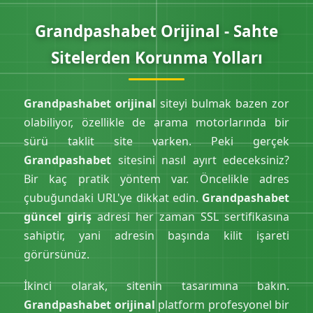
Grandpashabet Orijinal - Sahte
Sitelerden Korunma Yolları
Grandpashabet orijinal
siteyi bulmak bazen zor
olabiliyor, özellikle de arama motorlarında bir
sürü taklit site varken. Peki gerçek
Grandpashabet
sitesini nasıl ayırt edeceksiniz?
Bir kaç pratik yöntem var. Öncelikle adres
çubuğundaki URL'ye dikkat edin.
Grandpashabet
güncel giriş
adresi her zaman SSL sertifikasına
sahiptir, yani adresin başında kilit işareti
görürsünüz.
İkinci olarak, sitenin tasarımına bakın.
Grandpashabet orijinal
platform profesyonel bir