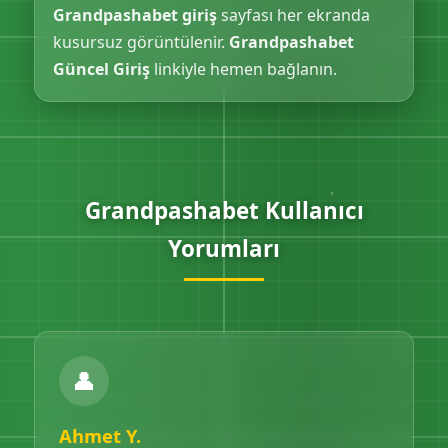
Grandpashabet giriş
sayfası her ekranda
kusursuz görüntülenir.
Grandpashabet
Güncel Giriş
linkiyle hemen bağlanın.
Grandpashabet Kullanıcı
Yorumları
👤
Ahmet Y.