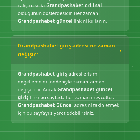
çalışması da
Grandpashabet orijinal
olduğunun göstergesidir. Her zaman
Grandpashabet güncel
linkini kullanın.
Grandpashabet giriş adresi ne zaman
değişir?
Grandpashabet giriş
adresi erişim
engellemeleri nedeniyle zaman zaman
değişebilir. Ancak
Grandpashabet güncel
giriş
linki bu sayfada her zaman mevcuttur.
Grandpashabet Güncel
adresini takip etmek
için bu sayfayı ziyaret edebilirsiniz.