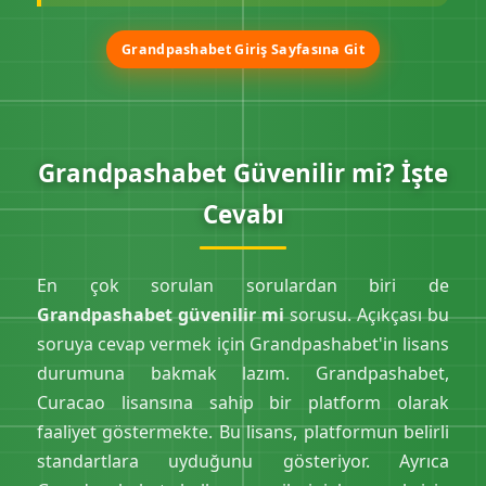
Grandpashabet Giriş Sayfasına Git
Grandpashabet Güvenilir mi? İşte
Cevabı
En çok sorulan sorulardan biri de
Grandpashabet güvenilir mi
sorusu. Açıkçası bu
soruya cevap vermek için Grandpashabet'in lisans
durumuna bakmak lazım. Grandpashabet,
Curacao lisansına sahip bir platform olarak
faaliyet göstermekte. Bu lisans, platformun belirli
standartlara uyduğunu gösteriyor. Ayrıca