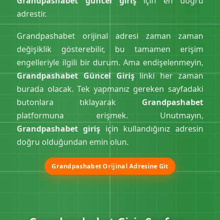
Grandpashabet güncel giriş
için en doğru
adrestir.
Grandpashabet orijinal adresi zaman zaman
değişiklik gösterebilir, bu tamamen erişim
engelleriyle ilgili bir durum. Ama endişelenmeyin,
Grandpashabet Güncel Giriş
linki her zaman
burada olacak. Tek yapmanız gereken sayfadaki
butonlara tıklayarak
Grandpashabet
platformuna erişmek. Unutmayın,
Grandpashabet giriş
için kullandığınız adresin
doğru olduğundan emin olun.
Grandpashabet Orijinal Adresine Git