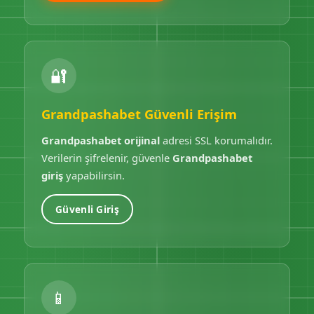
🔐
Grandpashabet Güvenli Erişim
Grandpashabet orijinal
adresi SSL korumalıdır.
Verilerin şifrelenir, güvenle
Grandpashabet
giriş
yapabilirsin.
Güvenli Giriş
📱