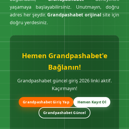
yaşamaya başlayabilirsiniz. Unutmayın, doğru
adres her şeydir.
Grandpashabet orijinal
site için
doğru yerdesiniz.
Hemen Grandpashabet'e
Bağlanın!
Grandpashabet güncel giriş 2026 linki aktif.
Kaçırmayın!
Grandpashabet Giriş Yap
Hemen Kayıt Ol
Grandpashabet Güncel