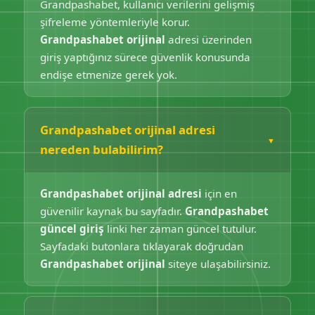
Grandpashabet, kullanıcı verilerini gelişmiş
şifreleme yöntemleriyle korur.
Grandpashabet orijinal
adresi üzerinden
giriş yaptığınız sürece güvenlik konusunda
endişe etmenize gerek yok.
Grandpashabet orijinal adresi
nereden bulabilirim?
Grandpashabet orijinal adresi
için en
güvenilir kaynak bu sayfadır.
Grandpashabet
güncel giriş
linki her zaman güncel tutulur.
Sayfadaki butonlara tıklayarak doğrudan
Grandpashabet orijinal
siteye ulaşabilirsiniz.