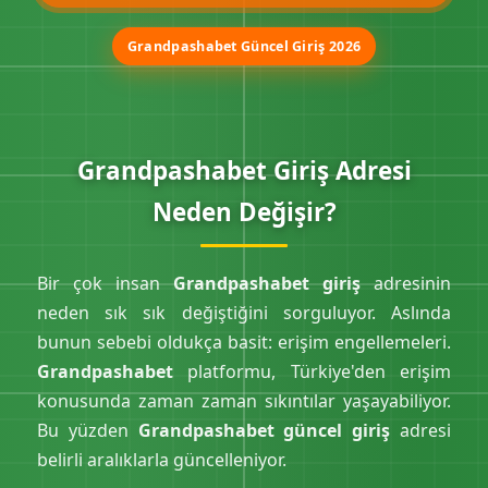
Grandpashabet Güncel Giriş 2026
Grandpashabet Giriş Adresi
Neden Değişir?
Bir çok insan
Grandpashabet giriş
adresinin
neden sık sık değiştiğini sorguluyor. Aslında
bunun sebebi oldukça basit: erişim engellemeleri.
Grandpashabet
platformu, Türkiye'den erişim
konusunda zaman zaman sıkıntılar yaşayabiliyor.
Bu yüzden
Grandpashabet güncel giriş
adresi
belirli aralıklarla güncelleniyor.