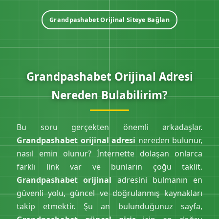
Grandpashabet Orijinal Siteye Bağlan
Grandpashabet Orijinal Adresi
Nereden Bulabilirim?
Bu soru gerçekten önemli arkadaşlar.
Grandpashabet orijinal adresi
nereden bulunur,
nasıl emin olunur? İnternette dolaşan onlarca
farklı link var ve bunların çoğu taklit.
Grandpashabet orijinal
adresini bulmanın en
güvenli yolu, güncel ve doğrulanmış kaynakları
takip etmektir. Şu an bulunduğunuz sayfa,