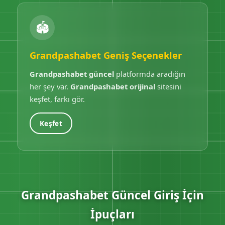
🏟️
Grandpashabet Geniş Seçenekler
Grandpashabet güncel
platformda aradığın
her şey var.
Grandpashabet orijinal
sitesini
keşfet, farkı gör.
Keşfet
Grandpashabet Güncel Giriş İçin
İpuçları