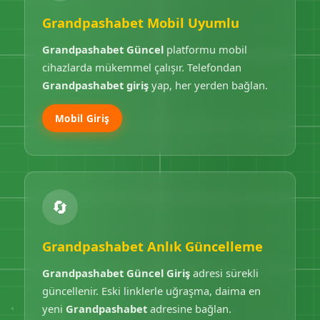
Grandpashabet Mobil Uyumlu
Grandpashabet Güncel
platformu mobil
cihazlarda mükemmel çalışır. Telefondan
Grandpashabet giriş
yap, her yerden bağlan.
Mobil Giriş
🔄
Grandpashabet Anlık Güncelleme
Grandpashabet Güncel Giriş
adresi sürekli
güncellenir. Eski linklerle uğraşma, daima en
yeni
Grandpashabet
adresine bağlan.