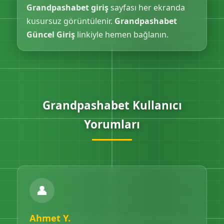
Grandpashabet giriş
sayfası her ekranda
kusursuz görüntülenir.
Grandpashabet
Güncel Giriş
linkiyle hemen bağlanın.
Grandpashabet Kullanıcı
Yorumları
👤
Ahmet Y.