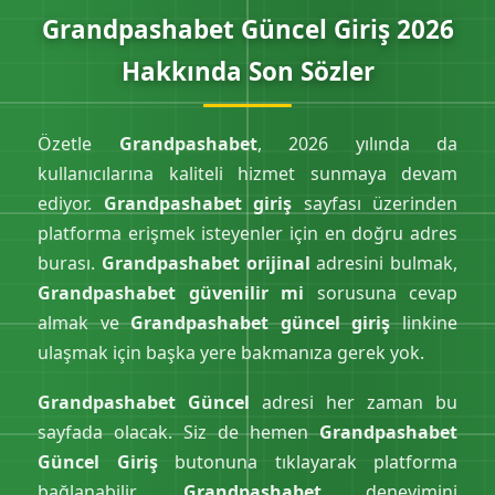
Grandpashabet Güncel Giriş 2026
Hakkında Son Sözler
Özetle
Grandpashabet
, 2026 yılında da
kullanıcılarına kaliteli hizmet sunmaya devam
ediyor.
Grandpashabet giriş
sayfası üzerinden
platforma erişmek isteyenler için en doğru adres
burası.
Grandpashabet orijinal
adresini bulmak,
Grandpashabet güvenilir mi
sorusuna cevap
almak ve
Grandpashabet güncel giriş
linkine
ulaşmak için başka yere bakmanıza gerek yok.
Grandpashabet Güncel
adresi her zaman bu
sayfada olacak. Siz de hemen
Grandpashabet
Güncel Giriş
butonuna tıklayarak platforma
bağlanabilir,
Grandpashabet
deneyimini