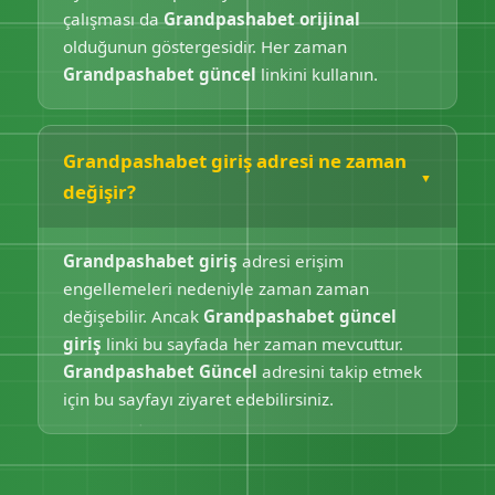
çalışması da
Grandpashabet orijinal
olduğunun göstergesidir. Her zaman
Grandpashabet güncel
linkini kullanın.
Grandpashabet giriş adresi ne zaman
değişir?
Grandpashabet giriş
adresi erişim
engellemeleri nedeniyle zaman zaman
değişebilir. Ancak
Grandpashabet güncel
giriş
linki bu sayfada her zaman mevcuttur.
Grandpashabet Güncel
adresini takip etmek
için bu sayfayı ziyaret edebilirsiniz.