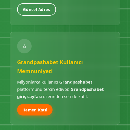
Güncel Adres
⭐
Grandpashabet Kullanıcı
Memnuniyeti
Milyonlarca kullanıcı
Grandpashabet
platformunu tercih ediyor.
Grandpashabet
giriş sayfası
üzerinden sen de katıl.
Hemen Katıl