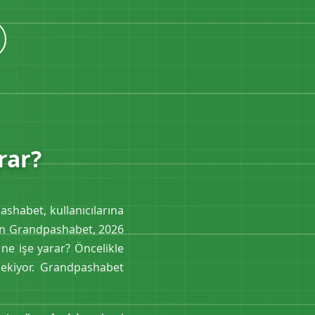
rar?
ashabet, kullanıcılarına
olan Grandpashabet, 2026
ne işe yarar? Öncelikle
çekiyor. Grandpashabet