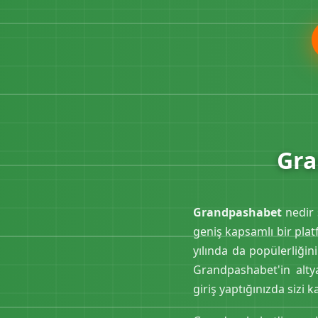
Gra
Grandpashabet
nedir 
geniş kapsamlı bir plat
yılında da popülerliği
Grandpashabet'in alty
giriş yaptığınızda sizi 