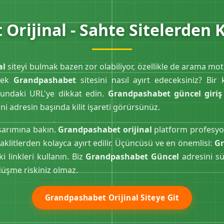
Orijinal - Sahte Sitelerden 
al
siteyi bulmak bazen zor olabiliyor, özellikle de arama moto
rçek
Grandpashabet
sitesini nasıl ayırt edeceksiniz? Bir
undaki URL'ye dikkat edin.
Grandpashabet güncel giriş
yani adresin başında kilit işareti görürsünüz.
asarımına bakın.
Grandpashabet orijinal
platform profesyon
klitlerden kolayca ayırt edilir. Üçüncüsü ve en önemlisi:
Gr
 linkleri kullanın. Biz
Grandpashabet Güncel
adresini sü
düşme riskiniz olmaz.
Grandpashabet Orijinal Siteye Git