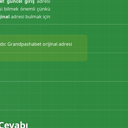
t güncel giriş
adresi
i bilmek önemli çünkü
inal
adresi bulmak için
dır. Grandpashabet orijinal adresi
Cevabı