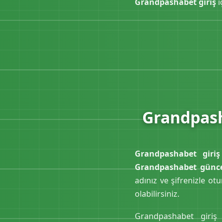
Grandpashabet giriş
i
Grandpash
Grandpashabet giriş
Grandpashabet günc
adınız ve şifrenizle ot
olabilirsiniz.
Grandpashabet giriş 