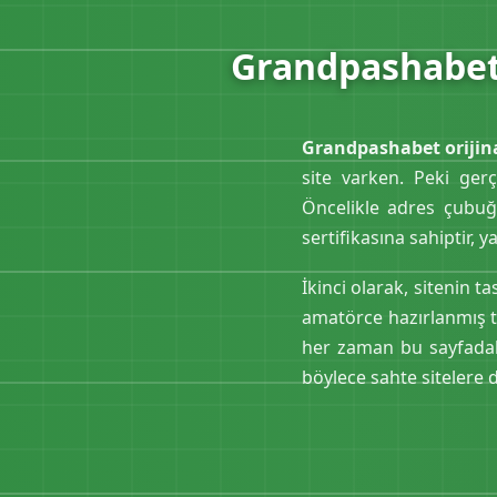
Grandpashabet 
Grandpashabet orijin
site varken. Peki ge
Öncelikle adres çubuğ
sertifikasına sahiptir, 
İkinci olarak, sitenin t
amatörce hazırlanmış ta
her zaman bu sayfadaki
böylece sahte sitelere 