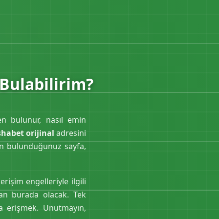
Bulabilirim?
n bulunur, nasıl emin
habet orijinal
adresini
an bulunduğunuz sayfa,
şim engelleriyle ilgili
an burada olacak. Tek
 erişmek. Unutmayın,