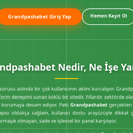
Hemen Kayıt Ol
Grandpashabet Giriş Yap
ndpashabet Nedir, Ne İşe Ya
sorusu aslında bir çok kullanıcının aklını kurcalıyor. Grandp
form deneyimi sunan köklü bir sitedir. Yıllardır sektörde 
ni korumaya devam ediyor. Peki
Grandpashabet
gerçekten 
apısı oldukça sağlam, kullanıcı dostu arayüzüyle dikkat 
karmaşık olmayan, sade ve işlevsel bir panel karşılıyor.