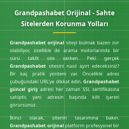
Grandpashabet Orijinal - Sahte
Sitelerden Korunma Yolları
Grandpashabet orijinal
siteyi bulmak bazen zor
olabiliyor, özellikle de arama motorlarında bir
sürü taklit site varken. Peki gerçek
Grandpashabet
sitesini nasıl ayırt edeceksiniz?
Bir kaç pratik yöntem var. Öncelikle adres
çubuğundaki URL'ye dikkat edin.
Grandpashabet
güncel giriş
adresi her zaman SSL sertifikasına
sahiptir, yani adresin başında kilit işareti
görürsünüz.
İkinci olarak, sitenin tasarımına bakın.
Grandpashabet orijinal
platform profesyonel bir