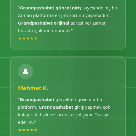
"
Grandpashabet güncel giriş
sayesinde hiç bir
zaman platforma erişim sorunu yaşamadım.
Grandpashabet orijinal
adresi her zaman
burada, çok memnunum."
★★★★★
👤
Mehmet K.
"
Grandpashabet
gerçekten güvenilir bir
platform.
Grandpashabet giriş
yapmak çok
kolay, site hızlı ve sorunsuz çalışıyor. Tavsiye
ederim."
★★★★★