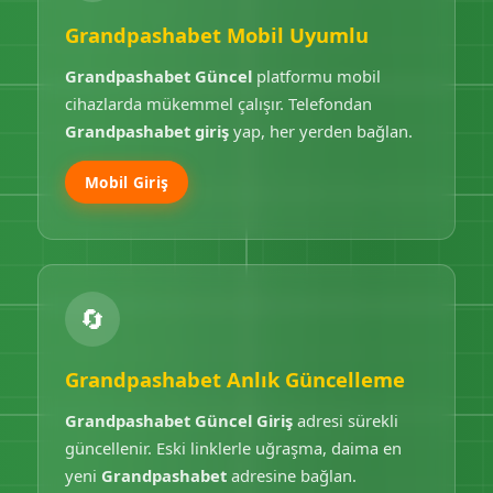
Grandpashabet Mobil Uyumlu
Grandpashabet Güncel
platformu mobil
cihazlarda mükemmel çalışır. Telefondan
Grandpashabet giriş
yap, her yerden bağlan.
Mobil Giriş
🔄
Grandpashabet Anlık Güncelleme
Grandpashabet Güncel Giriş
adresi sürekli
güncellenir. Eski linklerle uğraşma, daima en
yeni
Grandpashabet
adresine bağlan.