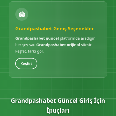
🏟️
Grandpashabet Geniş Seçenekler
Grandpashabet güncel
platformda aradığın
her şey var.
Grandpashabet orijinal
sitesini
keşfet, farkı gör.
Keşfet
Grandpashabet Güncel Giriş İçin
İpuçları