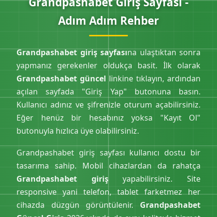
Grandpashabet Giriş Sayfası -
Adım Adım Rehber
Grandpashabet giriş sayfası
na ulaştıktan sonra
yapmanız gerekenler oldukça basit. İlk olarak
Grandpashabet güncel
linkine tıklayın, ardından
açılan sayfada "Giriş Yap" butonuna basın.
Kullanıcı adınız ve şifrenizle oturum açabilirsiniz.
Eğer henüz bir hesabınız yoksa "Kayıt Ol"
butonuyla hızlıca üye olabilirsiniz.
Grandpashabet giriş sayfası kullanıcı dostu bir
tasarıma sahip. Mobil cihazlardan da rahatça
Grandpashabet giriş
yapabilirsiniz. Site
responsive yani telefon, tablet farketmez her
cihazda düzgün görüntülenir.
Grandpashabet