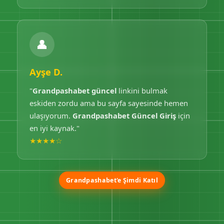
👤
Ayşe D.
"
Grandpashabet güncel
linkini bulmak
eskiden zordu ama bu sayfa sayesinde hemen
ulaşıyorum.
Grandpashabet Güncel Giriş
için
en iyi kaynak."
★★★★☆
Grandpashabet'e Şimdi Katıl