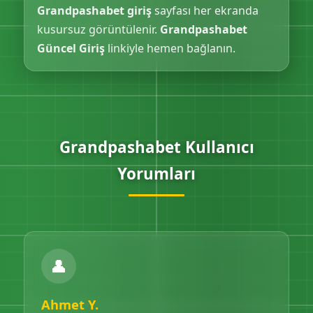
Grandpashabet giriş
sayfası her ekranda
kusursuz görüntülenir.
Grandpashabet
Güncel Giriş
linkiyle hemen bağlanın.
Grandpashabet Kullanıcı
Yorumları
👤
Ahmet Y.