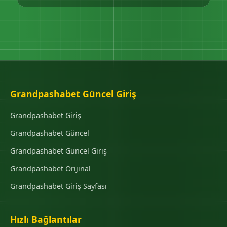
Grandpashabet Güncel Giriş
Grandpashabet Giriş
Grandpashabet Güncel
Grandpashabet Güncel Giriş
Grandpashabet Orijinal
Grandpashabet Giriş Sayfası
Hızlı Bağlantılar