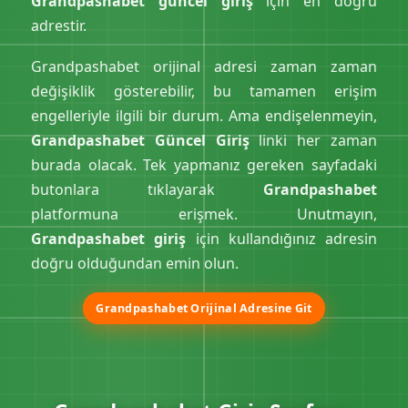
Grandpashabet güncel giriş
için en doğru
adrestir.
Grandpashabet orijinal adresi zaman zaman
değişiklik gösterebilir, bu tamamen erişim
engelleriyle ilgili bir durum. Ama endişelenmeyin,
Grandpashabet Güncel Giriş
linki her zaman
burada olacak. Tek yapmanız gereken sayfadaki
butonlara tıklayarak
Grandpashabet
platformuna erişmek. Unutmayın,
Grandpashabet giriş
için kullandığınız adresin
doğru olduğundan emin olun.
Grandpashabet Orijinal Adresine Git