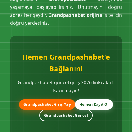
yaşamaya başlayabilirsiniz. Unutmayın, doğru
adres her şeydir.
Grandpashabet orijinal
site için
doğru yerdesiniz.
Hemen Grandpashabet'e
Bağlanın!
Grandpashabet güncel giriş 2026 linki aktif.
Kaçırmayın!
Grandpashabet Giriş Yap
Hemen Kayıt Ol
Grandpashabet Güncel