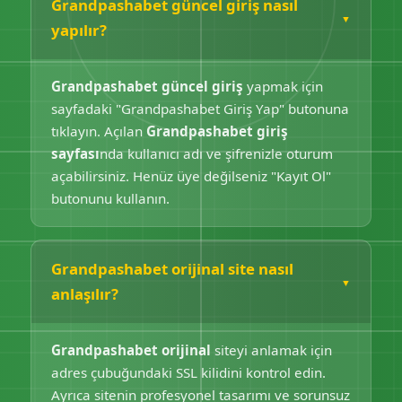
Grandpashabet güncel giriş nasıl
yapılır?
Grandpashabet güncel giriş
yapmak için
sayfadaki "Grandpashabet Giriş Yap" butonuna
tıklayın. Açılan
Grandpashabet giriş
sayfası
nda kullanıcı adı ve şifrenizle oturum
açabilirsiniz. Henüz üye değilseniz "Kayıt Ol"
butonunu kullanın.
Grandpashabet orijinal site nasıl
anlaşılır?
Grandpashabet orijinal
siteyi anlamak için
adres çubuğundaki SSL kilidini kontrol edin.
Ayrıca sitenin profesyonel tasarımı ve sorunsuz