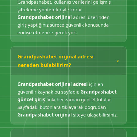
Grandpashabet, kullanıcı verilerini gelişmiş
şifreleme yöntemleriyle korur.
Grandpashabet orijinal
adresi üzerinden
giriş yaptığınız sürece güvenlik konusunda
endişe etmenize gerek yok.
Grandpashabet orijinal adresi
nereden bulabilirim?
Grandpashabet orijinal adresi
için en
güvenilir kaynak bu sayfadır.
Grandpashabet
güncel giriş
linki her zaman güncel tutulur.
Sayfadaki butonlara tıklayarak doğrudan
Grandpashabet orijinal
siteye ulaşabilirsiniz.