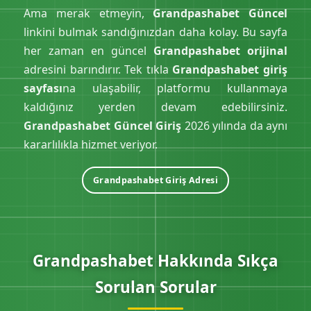
Ama merak etmeyin,
Grandpashabet Güncel
linkini bulmak sandığınızdan daha kolay. Bu sayfa
her zaman en güncel
Grandpashabet orijinal
adresini barındırır. Tek tıkla
Grandpashabet giriş
sayfası
na ulaşabilir, platformu kullanmaya
kaldığınız yerden devam edebilirsiniz.
Grandpashabet Güncel Giriş
2026 yılında da aynı
kararlılıkla hizmet veriyor.
Grandpashabet Giriş Adresi
Grandpashabet Hakkında Sıkça
Sorulan Sorular