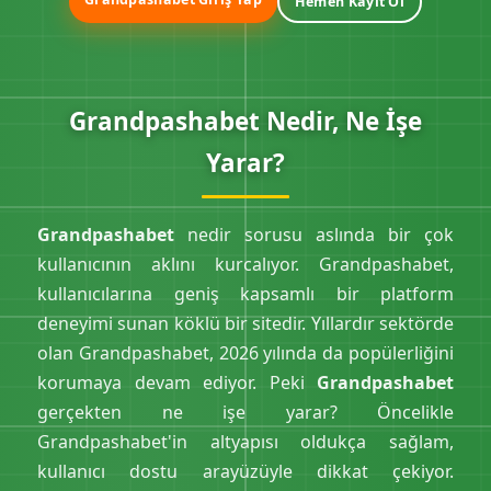
Hemen Kayıt Ol
Grandpashabet Nedir, Ne İşe
Yarar?
Grandpashabet
nedir sorusu aslında bir çok
kullanıcının aklını kurcalıyor. Grandpashabet,
kullanıcılarına geniş kapsamlı bir platform
deneyimi sunan köklü bir sitedir. Yıllardır sektörde
olan Grandpashabet, 2026 yılında da popülerliğini
korumaya devam ediyor. Peki
Grandpashabet
gerçekten ne işe yarar? Öncelikle
Grandpashabet'in altyapısı oldukça sağlam,
kullanıcı dostu arayüzüyle dikkat çekiyor.