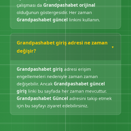
çalışması da
Grandpashabet orijinal
olduğunun göstergesidir. Her zaman
Grandpashabet güncel
linkini kullanın.
Grandpashabet giriş adresi ne zaman
değişir?
Grandpashabet giriş
adresi erişim
engellemeleri nedeniyle zaman zaman
değişebilir. Ancak
Grandpashabet güncel
giriş
linki bu sayfada her zaman mevcuttur.
Grandpashabet Güncel
adresini takip etmek
için bu sayfayı ziyaret edebilirsiniz.