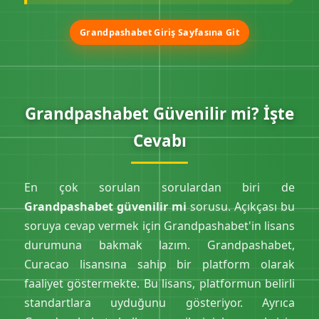
Grandpashabet Giriş Sayfasına Git
Grandpashabet Güvenilir mi? İşte
Cevabı
En çok sorulan sorulardan biri de
Grandpashabet güvenilir mi
sorusu. Açıkçası bu
soruya cevap vermek için Grandpashabet'in lisans
durumuna bakmak lazım. Grandpashabet,
Curacao lisansına sahip bir platform olarak
faaliyet göstermekte. Bu lisans, platformun belirli
standartlara uyduğunu gösteriyor. Ayrıca