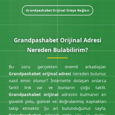
Grandpashabet Orijinal Siteye Bağlan
Grandpashabet Orijinal Adresi
Nereden Bulabilirim?
Bu soru gerçekten önemli arkadaşlar.
Grandpashabet orijinal adresi
nereden bulunur,
nasıl emin olunur? İnternette dolaşan onlarca
farklı link var ve bunların çoğu taklit.
Grandpashabet orijinal
adresini bulmanın en
güvenli yolu, güncel ve doğrulanmış kaynakları
takip etmektir. Şu an bulunduğunuz sayfa,