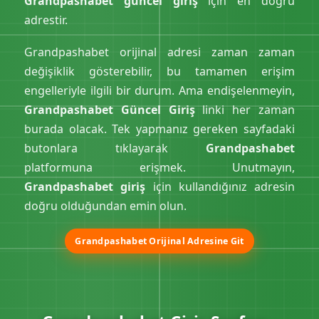
Grandpashabet güncel giriş
için en doğru
adrestir.
Grandpashabet orijinal adresi zaman zaman
değişiklik gösterebilir, bu tamamen erişim
engelleriyle ilgili bir durum. Ama endişelenmeyin,
Grandpashabet Güncel Giriş
linki her zaman
burada olacak. Tek yapmanız gereken sayfadaki
butonlara tıklayarak
Grandpashabet
platformuna erişmek. Unutmayın,
Grandpashabet giriş
için kullandığınız adresin
doğru olduğundan emin olun.
Grandpashabet Orijinal Adresine Git