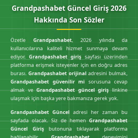
Grandpashabet Güncel Giriş 2026
Hakkında Son Sözler
Özetle
Grandpashabet
, 2026 yılında da
kullanıcılarına kaliteli hizmet sunmaya devam
ediyor.
Grandpashabet giriş
sayfası üzerinden
platforma erişmek isteyenler için en doğru adres
burası.
Grandpashabet orijinal
adresini bulmak,
Grandpashabet güvenilir mi
sorusuna cevap
almak ve
Grandpashabet güncel giriş
linkine
ulaşmak için başka yere bakmanıza gerek yok.
Grandpashabet Güncel
adresi her zaman bu
sayfada olacak. Siz de hemen
Grandpashabet
Güncel Giriş
butonuna tıklayarak platforma
bağlanabilir,
Grandpashabet
deneyimini