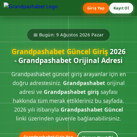
Giriş Yap
Kayıt Ol
📅 Bugün: 9 Ağustos 2026 Pazar
Grandpashabet Güncel Giriş
2026
- Grandpashabet Orijinal Adresi
Grandpashabet güncel giriş arayanlar için en
doğru adrestesiniz.
Grandpashabet
orijinal
adresi ve
Grandpashabet giriş
sayfası
hakkında tüm merak ettikleriniz bu sayfada.
2026 yılı itibarıyla
Grandpashabet Güncel
linki üzerinden güvenle bağlanabilirsiniz.
Grandpashabet Giriş Yap