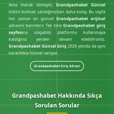
Ama merak etmeyin,
Grandpashabet Güncel
linkini bulmak sandığınızdan daha kolay. Bu sayfa
her zaman en güncel
Grandpashabet orijinal
adresini barındırır. Tek tıkla
Grandpashabet giriş
sayfası
na ulaşabilir, platformu kullanmaya
kaldığınız yerden devam edebilirsiniz.
Grandpashabet Güncel Giriş
2026 yılında da aynı
kararlılıkla hizmet veriyor.
Grandpashabet Giriş Adresi
Grandpashabet Hakkında Sıkça
Sorulan Sorular