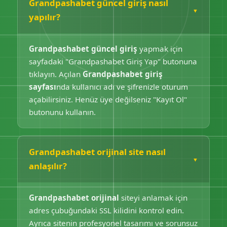
Grandpashabet güncel giriş nasıl
yapılır?
Grandpashabet güncel giriş
yapmak için
sayfadaki "Grandpashabet Giriş Yap" butonuna
tıklayın. Açılan
Grandpashabet giriş
sayfası
nda kullanıcı adı ve şifrenizle oturum
açabilirsiniz. Henüz üye değilseniz "Kayıt Ol"
butonunu kullanın.
Grandpashabet orijinal site nasıl
anlaşılır?
Grandpashabet orijinal
siteyi anlamak için
adres çubuğundaki SSL kilidini kontrol edin.
Ayrıca sitenin profesyonel tasarımı ve sorunsuz