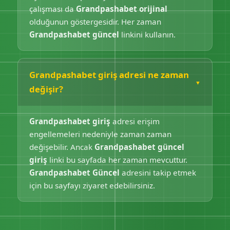
çalışması da
Grandpashabet orijinal
olduğunun göstergesidir. Her zaman
Grandpashabet güncel
linkini kullanın.
Grandpashabet giriş adresi ne zaman
değişir?
Grandpashabet giriş
adresi erişim
engellemeleri nedeniyle zaman zaman
değişebilir. Ancak
Grandpashabet güncel
giriş
linki bu sayfada her zaman mevcuttur.
Grandpashabet Güncel
adresini takip etmek
için bu sayfayı ziyaret edebilirsiniz.