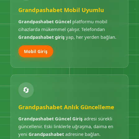
Grandpashabet Mobil Uyumlu
Grandpashabet Güncel
platformu mobil
cihazlarda mükemmel çalışır. Telefondan
Grandpashabet giriş
yap, her yerden bağlan.
Mobil Giriş
🔄
Grandpashabet Anlık Güncelleme
Grandpashabet Güncel Giriş
adresi sürekli
güncellenir. Eski linklerle uğraşma, daima en
yeni
Grandpashabet
adresine bağlan.