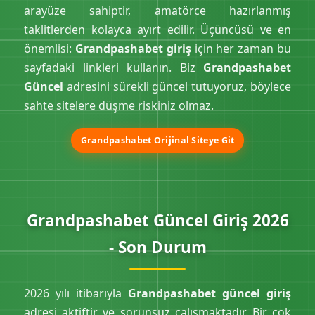
arayüze sahiptir, amatörce hazırlanmış
taklitlerden kolayca ayırt edilir. Üçüncüsü ve en
önemlisi:
Grandpashabet giriş
için her zaman bu
sayfadaki linkleri kullanın. Biz
Grandpashabet
Güncel
adresini sürekli güncel tutuyoruz, böylece
sahte sitelere düşme riskiniz olmaz.
Grandpashabet Orijinal Siteye Git
Grandpashabet Güncel Giriş 2026
- Son Durum
2026 yılı itibarıyla
Grandpashabet güncel giriş
adresi aktiftir ve sorunsuz çalışmaktadır. Bir çok