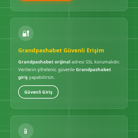
🔐
Grandpashabet Güvenli Erişim
Grandpashabet orijinal
adresi SSL korumalıdır.
Verilerin şifrelenir, güvenle
Grandpashabet
giriş
yapabilirsin.
Güvenli Giriş
📱