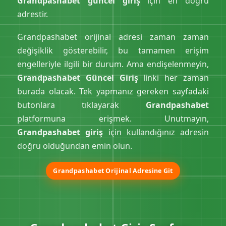
Grandpashabet güncel giriş
için en doğru
adrestir.
Grandpashabet orijinal adresi zaman zaman
değişiklik gösterebilir, bu tamamen erişim
engelleriyle ilgili bir durum. Ama endişelenmeyin,
Grandpashabet Güncel Giriş
linki her zaman
burada olacak. Tek yapmanız gereken sayfadaki
butonlara tıklayarak
Grandpashabet
platformuna erişmek. Unutmayın,
Grandpashabet giriş
için kullandığınız adresin
doğru olduğundan emin olun.
Grandpashabet Orijinal Adresine Git