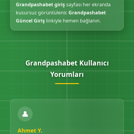
Grandpashabet giriş
sayfası her ekranda
kusursuz görüntülenir.
Grandpashabet
Güncel Giriş
linkiyle hemen bağlanın.
Grandpashabet Kullanıcı
Yorumları
👤
Ahmet Y.