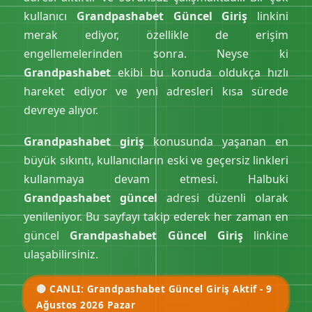
kullanıcı
Grandpashabet Güncel Giriş
linkini
merak ediyor, özellikle de erişim
engellemelerinden sonra. Neyse ki
Grandpashabet
ekibi bu konuda oldukça hızlı
hareket ediyor ve yeni adresleri kısa sürede
devreye alıyor.
Grandpashabet giriş
konusunda yaşanan en
büyük sıkıntı, kullanıcıların eski ve geçersiz linkleri
kullanmaya devam etmesi. Halbuki
Grandpashabet güncel
adresi düzenli olarak
yenileniyor. Bu sayfayı takip ederek her zaman en
güncel
Grandpashabet Güncel Giriş
linkine
ulaşabilirsiniz.
🔴 CANLI: Grandpashabet Güncel Giriş Aktif - 9
Ağustos 2026 Pazar