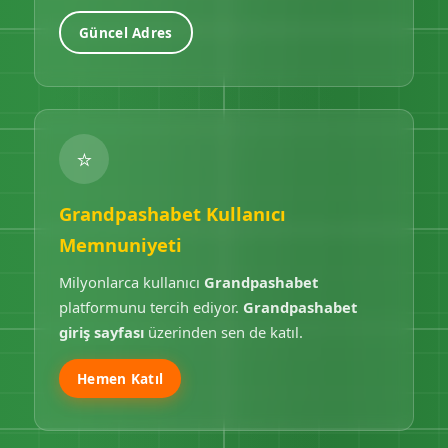
Güncel Adres
⭐
Grandpashabet Kullanıcı
Memnuniyeti
Milyonlarca kullanıcı
Grandpashabet
platformunu tercih ediyor.
Grandpashabet
giriş sayfası
üzerinden sen de katıl.
Hemen Katıl