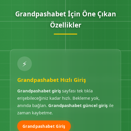
Grandpashabet İçin Öne Çıkan
Özellikler
⚡
Grandpashabet Hızlı Giriş
Grandpashabet giriş
sayfası tek tıkla
erişebileceğiniz kadar hızlı. Bekleme yok,
anında bağlan.
Grandpashabet güncel giriş
ile
zaman kaybetme.
Grandpashabet Giriş