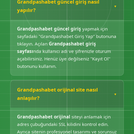
Grandpashabet güncel giriş nasıl
yapılır?
Grandpashabet güncel giriş
yapmak için
sayfadaki "Grandpashabet Giriş Yap" butonuna
tıklayın. Açılan
Grandpashabet giriş
sayfası
nda kullanıcı adı ve şifrenizle oturum
açabilirsiniz. Henüz üye değilseniz "Kayıt Ol"
butonunu kullanın.
Grandpashabet orijinal site nasıl
anlaşılır?
Grandpashabet orijinal
siteyi anlamak için
adres çubuğundaki SSL kilidini kontrol edin.
Ayrıca sitenin profesyonel tasarımı ve sorunsuz