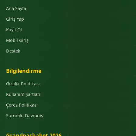
Ana Sayfa
Giriş Yap
Kayıt Ol
Mobil Giriş
Destek
Bilgilendirme
Gizlilik Politikası
Kullanım Şartları
Çerez Politikası
Sorumlu Davranış
Grandpashabet 2026