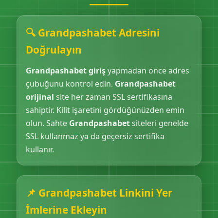
🔍 Grandpashabet Adresini
Doğrulayın
Grandpashabet giriş
yapmadan önce adres
çubuğunu kontrol edin.
Grandpashabet
orijinal
site her zaman SSL sertifikasına
sahiptir. Kilit işaretini gördüğünüzden emin
olun. Sahte
Grandpashabet
siteleri genelde
SSL kullanmaz ya da geçersiz sertifika
kullanır.
📌 Grandpashabet Linkini Yer
İmlerine Ekleyin