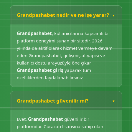
Grandpashabet nedir ve ne işe yarar?
Grandpashabet
, kullanıcılarına kapsamlı bir
platform deneyimi sunan bir sitedir. 2026
yılında da aktif olarak hizmet vermeye devam
eden Grandpashabet, gelişmiş altyapısı ve
kullanıcı dostu arayüzüyle öne çıkar.
Grandpashabet giriş
yaparak tüm
özelliklerden faydalanabilirsiniz.
Grandpashabet güvenilir mi?
Evet,
Grandpashabet
güvenilir bir
platformdur. Curacao lisansına sahip olan