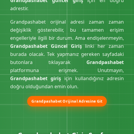
Grandpashabet güncel giriş
için en doğru
adrestir.
Grandpashabet orijinal adresi zaman zaman
değişiklik gösterebilir, bu tamamen erişim
engelleriyle ilgili bir durum. Ama endişelenmeyin,
Grandpashabet Güncel Giriş
linki her zaman
burada olacak. Tek yapmanız gereken sayfadaki
butonlara tıklayarak
Grandpashabet
platformuna erişmek. Unutmayın,
Grandpashabet giriş
için kullandığınız adresin
doğru olduğundan emin olun.
Grandpashabet Orijinal Adresine Git