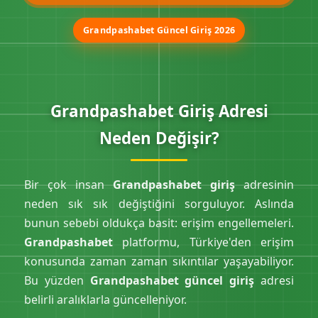
Grandpashabet Güncel Giriş 2026
Grandpashabet Giriş Adresi
Neden Değişir?
Bir çok insan
Grandpashabet giriş
adresinin
neden sık sık değiştiğini sorguluyor. Aslında
bunun sebebi oldukça basit: erişim engellemeleri.
Grandpashabet
platformu, Türkiye'den erişim
konusunda zaman zaman sıkıntılar yaşayabiliyor.
Bu yüzden
Grandpashabet güncel giriş
adresi
belirli aralıklarla güncelleniyor.