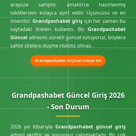
arayüze sahiptir, amatörce hazırlanmış
taklitlerden kolayca ayırt edilir. Üçüncüsü ve en
önemlisi:
Grandpashabet giriş
için her zaman bu
sayfadaki linkleri kullanın. Biz
Grandpashabet
Güncel
adresini sürekli güncel tutuyoruz, böylece
sahte sitelere düşme riskiniz olmaz.
Grandpashabet Orijinal Siteye Git
Grandpashabet Güncel Giriş 2026
- Son Durum
2026 yılı itibarıyla
Grandpashabet güncel giriş
adresi aktiftir ve sorunsuz çalışmaktadır. Bir çok