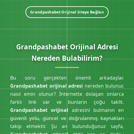
Grandpashabet Orijinal Siteye Bağlan
Grandpashabet Orijinal Adresi
Nereden Bulabilirim?
Bu soru gerçekten önemli arkadaşlar.
Grandpashabet orijinal adresi
nereden bulunur,
nasıl emin olunur? İnternette dolaşan onlarca
farklı link var ve bunların çoğu taklit.
Grandpashabet orijinal
adresini bulmanın en
güvenli yolu, güncel ve doğrulanmış kaynakları
takip etmektir. Şu an bulunduğunuz sayfa,