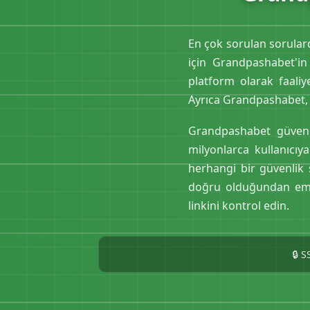
En çok sorulan sorular
için Grandpashabet'i
platform olarak faaliy
Ayrıca Grandpashabet, ku
Grandpashabet güvenil
milyonlarca kullanıcıy
herhangi bir güvenlik
doğru olduğundan emin
linkini kontrol edin.
🔒 