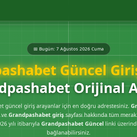
📅 Bugün: 7 Ağustos 2026 Cuma
ashabet Güncel Giri
dpashabet Orijinal A
 güncel giriş arayanlar için en doğru adrestesiniz.
G
i ve
Grandpashabet giriş
sayfası hakkında tüm merak e
26 yılı itibarıyla
Grandpashabet Güncel
linki üzerin
bağlanabilirsiniz.