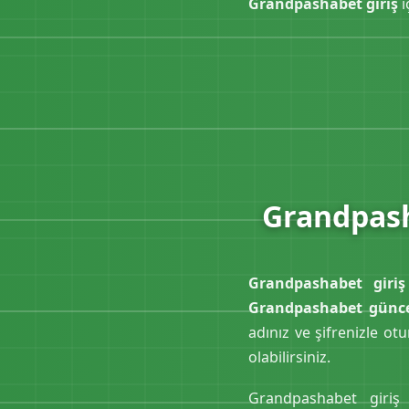
Grandpashabet giriş
i
Grandpash
Grandpashabet giriş
Grandpashabet günc
adınız ve şifrenizle ot
olabilirsiniz.
Grandpashabet giriş 