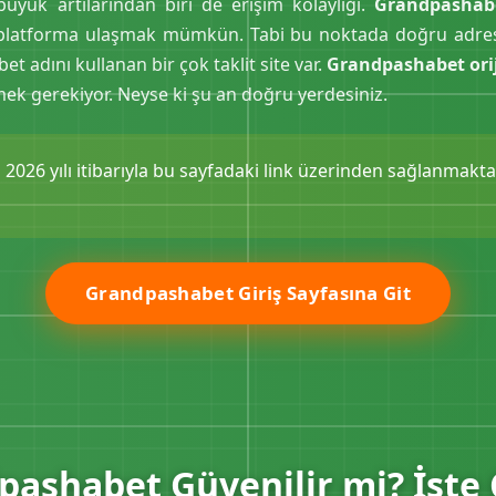
üyük artılarından biri de erişim kolaylığı.
Grandpashabe
platforma ulaşmak mümkün. Tabi bu noktada doğru adres
t adını kullanan bir çok taklit site var.
Grandpashabet orij
tmek gerekiyor. Neyse ki şu an doğru yerdesiniz.
026 yılı itibarıyla bu sayfadaki link üzerinden sağlanmakta
Grandpashabet Giriş Sayfasına Git
pashabet Güvenilir mi? İşte 