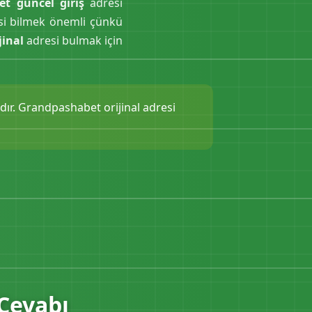
t güncel giriş
adresi
i bilmek önemli çünkü
inal
adresi bulmak için
dır. Grandpashabet orijinal adresi
Cevabı