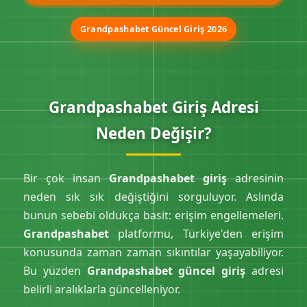
Grandpashabet Güncel Giriş 2026
Grandpashabet Giriş Adresi
Neden Değişir?
Bir çok insan
Grandpashabet giriş
adresinin
neden sık sık değiştiğini sorguluyor. Aslında
bunun sebebi oldukça basit: erişim engellemeleri.
Grandpashabet
platformu, Türkiye'den erişim
konusunda zaman zaman sıkıntılar yaşayabiliyor.
Bu yüzden
Grandpashabet güncel giriş
adresi
belirli aralıklarla güncelleniyor.