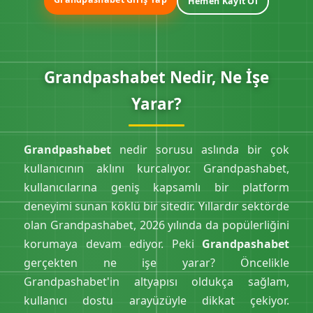
Hemen Kayıt Ol
Grandpashabet Nedir, Ne İşe
Yarar?
Grandpashabet
nedir sorusu aslında bir çok
kullanıcının aklını kurcalıyor. Grandpashabet,
kullanıcılarına geniş kapsamlı bir platform
deneyimi sunan köklü bir sitedir. Yıllardır sektörde
olan Grandpashabet, 2026 yılında da popülerliğini
korumaya devam ediyor. Peki
Grandpashabet
gerçekten ne işe yarar? Öncelikle
Grandpashabet'in altyapısı oldukça sağlam,
kullanıcı dostu arayüzüyle dikkat çekiyor.