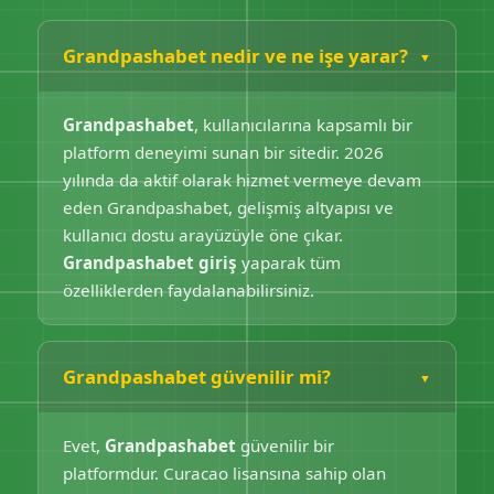
Grandpashabet nedir ve ne işe yarar?
Grandpashabet
, kullanıcılarına kapsamlı bir
platform deneyimi sunan bir sitedir. 2026
yılında da aktif olarak hizmet vermeye devam
eden Grandpashabet, gelişmiş altyapısı ve
kullanıcı dostu arayüzüyle öne çıkar.
Grandpashabet giriş
yaparak tüm
özelliklerden faydalanabilirsiniz.
Grandpashabet güvenilir mi?
Evet,
Grandpashabet
güvenilir bir
platformdur. Curacao lisansına sahip olan