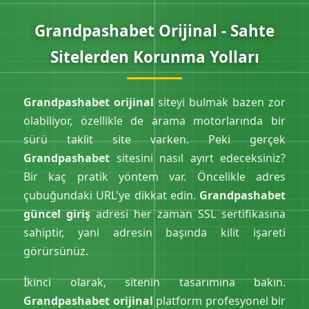
Grandpashabet Orijinal - Sahte
Sitelerden Korunma Yolları
Grandpashabet orijinal
siteyi bulmak bazen zor
olabiliyor, özellikle de arama motorlarında bir
sürü taklit site varken. Peki gerçek
Grandpashabet
sitesini nasıl ayırt edeceksiniz?
Bir kaç pratik yöntem var. Öncelikle adres
çubuğundaki URL'ye dikkat edin.
Grandpashabet
güncel giriş
adresi her zaman SSL sertifikasına
sahiptir, yani adresin başında kilit işareti
görürsünüz.
İkinci olarak, sitenin tasarımına bakın.
Grandpashabet orijinal
platform profesyonel bir