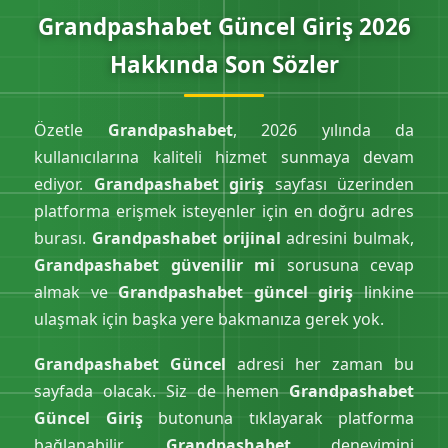
Grandpashabet Güncel Giriş 2026
Hakkında Son Sözler
Özetle
Grandpashabet
, 2026 yılında da
kullanıcılarına kaliteli hizmet sunmaya devam
ediyor.
Grandpashabet giriş
sayfası üzerinden
platforma erişmek isteyenler için en doğru adres
burası.
Grandpashabet orijinal
adresini bulmak,
Grandpashabet güvenilir mi
sorusuna cevap
almak ve
Grandpashabet güncel giriş
linkine
ulaşmak için başka yere bakmanıza gerek yok.
Grandpashabet Güncel
adresi her zaman bu
sayfada olacak. Siz de hemen
Grandpashabet
Güncel Giriş
butonuna tıklayarak platforma
bağlanabilir,
Grandpashabet
deneyimini