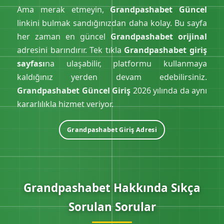
Ama merak etmeyin,
Grandpashabet Güncel
linkini bulmak sandığınızdan daha kolay. Bu sayfa
her zaman en güncel
Grandpashabet orijinal
adresini barındırır. Tek tıkla
Grandpashabet giriş
sayfası
na ulaşabilir, platformu kullanmaya
kaldığınız yerden devam edebilirsiniz.
Grandpashabet Güncel Giriş
2026 yılında da aynı
kararlılıkla hizmet veriyor.
Grandpashabet Giriş Adresi
Grandpashabet Hakkında Sıkça
Sorulan Sorular