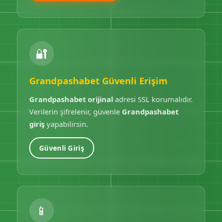
🔐
Grandpashabet Güvenli Erişim
Grandpashabet orijinal
adresi SSL korumalıdır.
Verilerin şifrelenir, güvenle
Grandpashabet
giriş
yapabilirsin.
Güvenli Giriş
📱