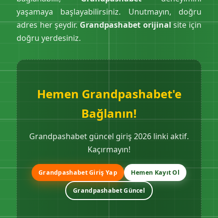
yaşamaya başlayabilirsiniz. Unutmayın, doğru
adres her şeydir.
Grandpashabet orijinal
site için
doğru yerdesiniz.
Hemen Grandpashabet'e
Bağlanın!
Grandpashabet güncel giriş 2026 linki aktif.
Kaçırmayın!
Grandpashabet Giriş Yap
Hemen Kayıt Ol
Grandpashabet Güncel