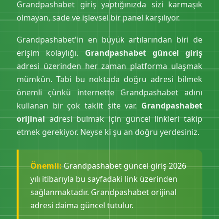
Grandpashabet giriş yaptığınızda sizi karmaşık
olmayan, sade ve işlevsel bir panel karşılıyor.
Grandpashabet'in en büyük artılarından biri de
erişim kolaylığı.
Grandpashabet güncel giriş
adresi üzerinden her zaman platforma ulaşmak
mümkün. Tabi bu noktada doğru adresi bilmek
önemli çünkü internette Grandpashabet adını
kullanan bir çok taklit site var.
Grandpashabet
orijinal
adresi bulmak için güncel linkleri takip
etmek gerekiyor. Neyse ki şu an doğru yerdesiniz.
Önemli:
Grandpashabet güncel giriş 2026
yılı itibarıyla bu sayfadaki link üzerinden
sağlanmaktadır. Grandpashabet orijinal
adresi daima güncel tutulur.