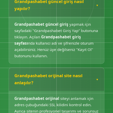
Grandpashabet güncel giriş nasıl
yapılır?
Grandpashabet güncel giriş
yapmak için
sayfadaki "Grandpashabet Giriş Yap" butonuna
tıklayın. Açılan
Grandpashabet giriş
sayfası
nda kullanıcı adı ve şifrenizle oturum
açabilirsiniz. Henüz üye değilseniz "Kayıt Ol"
butonunu kullanın.
Grandpashabet orijinal site nasıl
anlaşılır?
Grandpashabet orijinal
siteyi anlamak için
adres çubuğundaki SSL kilidini kontrol edin.
Ayrıca sitenin profesyonel tasarımı ve sorunsuz