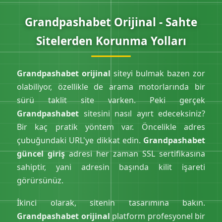
Grandpashabet Orijinal - Sahte
Sitelerden Korunma Yolları
Grandpashabet orijinal
siteyi bulmak bazen zor
olabiliyor, özellikle de arama motorlarında bir
sürü taklit site varken. Peki gerçek
Grandpashabet
sitesini nasıl ayırt edeceksiniz?
Bir kaç pratik yöntem var. Öncelikle adres
çubuğundaki URL'ye dikkat edin.
Grandpashabet
güncel giriş
adresi her zaman SSL sertifikasına
sahiptir, yani adresin başında kilit işareti
görürsünüz.
İkinci olarak, sitenin tasarımına bakın.
Grandpashabet orijinal
platform profesyonel bir