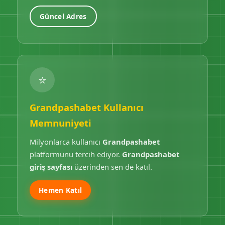
Güncel Adres
⭐
Grandpashabet Kullanıcı
Memnuniyeti
Milyonlarca kullanıcı
Grandpashabet
platformunu tercih ediyor.
Grandpashabet
giriş sayfası
üzerinden sen de katıl.
Hemen Katıl