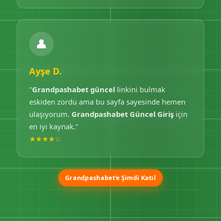
👤
Ayşe D.
"
Grandpashabet güncel
linkini bulmak
eskiden zordu ama bu sayfa sayesinde hemen
ulaşıyorum.
Grandpashabet Güncel Giriş
için
en iyi kaynak."
★★★★☆
Grandpashabet'e Şimdi Katıl