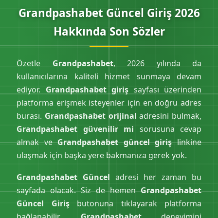
Grandpashabet Güncel Giriş 2026
Hakkında Son Sözler
Özetle
Grandpashabet
, 2026 yılında da
kullanıcılarına kaliteli hizmet sunmaya devam
ediyor.
Grandpashabet giriş
sayfası üzerinden
platforma erişmek isteyenler için en doğru adres
burası.
Grandpashabet orijinal
adresini bulmak,
Grandpashabet güvenilir mi
sorusuna cevap
almak ve
Grandpashabet güncel giriş
linkine
ulaşmak için başka yere bakmanıza gerek yok.
Grandpashabet Güncel
adresi her zaman bu
sayfada olacak. Siz de hemen
Grandpashabet
Güncel Giriş
butonuna tıklayarak platforma
bağlanabilir,
Grandpashabet
deneyimini