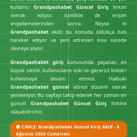
kullanıcı
Grandpashabet Güncel Giriş
linkini
merak ediyor, özellikle de erişim
engellemelerinden sonra. Neyse ki
Grandpashabet
ekibi bu konuda oldukça hızlı
hareket ediyor ve yeni adresleri kısa sürede
devreye alıyor.
Grandpashabet giriş
konusunda yaşanan en
büyük sıkıntı, kullanıcıların eski ve geçersiz linkleri
kullanmaya devam etmesi. Halbuki
Grandpashabet güncel
adresi düzenli olarak
yenileniyor. Bu sayfayı takip ederek her zaman en
güncel
Grandpashabet Güncel Giriş
linkine
ulaşabilirsiniz.
🔴 CANLI: Grandpashabet Güncel Giriş Aktif - 8
Ağustos 2026 Cumartesi