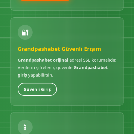
🔐
Grandpashabet Güvenli Erişim
Grandpashabet orijinal
adresi SSL korumalıdır.
Verilerin şifrelenir, güvenle
Grandpashabet
giriş
yapabilirsin.
Güvenli Giriş
📱