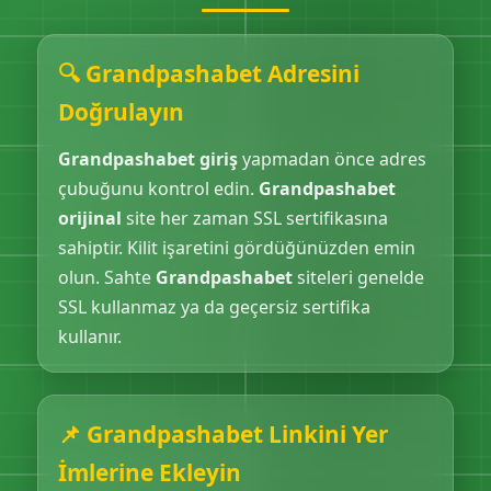
🔍 Grandpashabet Adresini
Doğrulayın
Grandpashabet giriş
yapmadan önce adres
çubuğunu kontrol edin.
Grandpashabet
orijinal
site her zaman SSL sertifikasına
sahiptir. Kilit işaretini gördüğünüzden emin
olun. Sahte
Grandpashabet
siteleri genelde
SSL kullanmaz ya da geçersiz sertifika
kullanır.
📌 Grandpashabet Linkini Yer
İmlerine Ekleyin