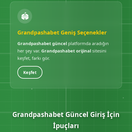
🏟️
Grandpashabet Geniş Seçenekler
Grandpashabet güncel
platformda aradığın
her şey var.
Grandpashabet orijinal
sitesini
keşfet, farkı gör.
Keşfet
Grandpashabet Güncel Giriş İçin
İpuçları