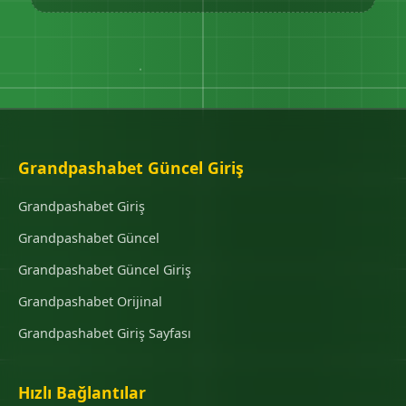
Grandpashabet Güncel Giriş
Grandpashabet Giriş
Grandpashabet Güncel
Grandpashabet Güncel Giriş
Grandpashabet Orijinal
Grandpashabet Giriş Sayfası
Hızlı Bağlantılar