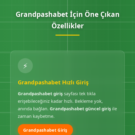
Grandpashabet İçin Öne Çıkan
Özellikler
⚡
Grandpashabet Hızlı Giriş
Grandpashabet giriş
sayfası tek tıkla
erişebileceğiniz kadar hızlı. Bekleme yok,
anında bağlan.
Grandpashabet güncel giriş
ile
zaman kaybetme.
Grandpashabet Giriş