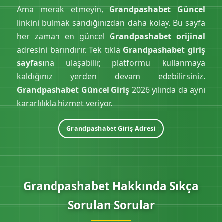
Ama merak etmeyin,
Grandpashabet Güncel
linkini bulmak sandığınızdan daha kolay. Bu sayfa
her zaman en güncel
Grandpashabet orijinal
adresini barındırır. Tek tıkla
Grandpashabet giriş
sayfası
na ulaşabilir, platformu kullanmaya
kaldığınız yerden devam edebilirsiniz.
Grandpashabet Güncel Giriş
2026 yılında da aynı
kararlılıkla hizmet veriyor.
Grandpashabet Giriş Adresi
Grandpashabet Hakkında Sıkça
Sorulan Sorular