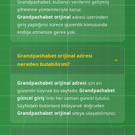
Grandpashabet, kullanıcı verilerini gelişmiş
şifreleme yöntemleriyle korur.
Grandpashabet orijinal
adresi üzerinden
giriş yaptığınız sürece güvenlik konusunda
endişe etmenize gerek yok.
Grandpashabet orijinal adresi
nereden bulabilirim?
Grandpashabet orijinal adresi
için en
güvenilir kaynak bu sayfadır.
Grandpashabet
güncel giriş
linki her zaman güncel tutulur.
Sayfadaki butonlara tıklayarak doğrudan
Grandpashabet orijinal
siteye ulaşabilirsiniz.