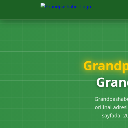
Grandp
Gran
Grandpashabet
orijinal adres
sayfada. 20