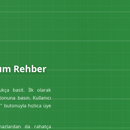
dım Rehber
kça basit. İlk olarak
tonuna basın. Kullanıcı
l" butonuyla hızlıca üye
ihazlardan da rahatça