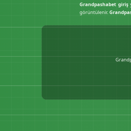
Grandpashabet giriş
y
görüntülenir.
Grandpas
Grandp