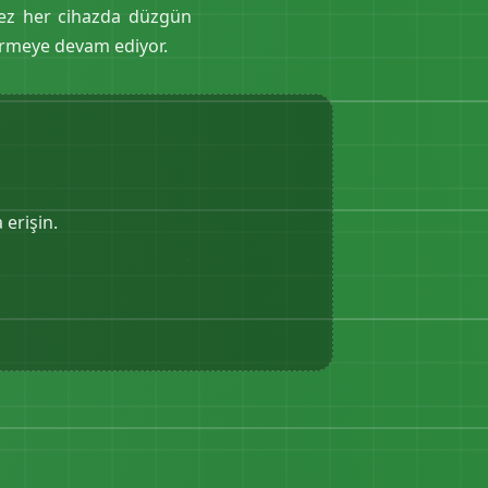
tmez her cihazda düzgün
vermeye devam ediyor.
erişin.