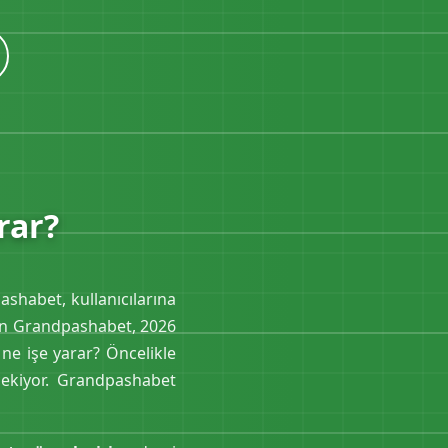
rar?
ashabet, kullanıcılarına
olan Grandpashabet, 2026
ne işe yarar? Öncelikle
çekiyor. Grandpashabet