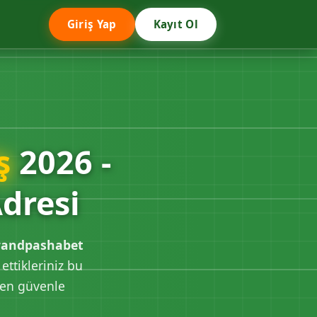
Giriş Yap
Kayıt Ol
ş
2026 -
dresi
randpashabet
ttikleriniz bu
den güvenle