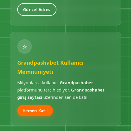
Güncel Adres
⭐
Grandpashabet Kullanıcı
Memnuniyeti
Milyonlarca kullanıcı
Grandpashabet
platformunu tercih ediyor.
Grandpashabet
giriş sayfası
üzerinden sen de katıl.
Hemen Katıl