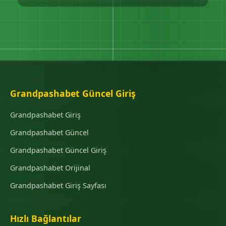
Grandpashabet Güncel Giriş
Grandpashabet Giriş
Grandpashabet Güncel
Grandpashabet Güncel Giriş
Grandpashabet Orijinal
Grandpashabet Giriş Sayfası
Hızlı Bağlantılar