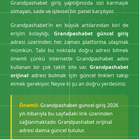
Grandpashabet giriş yaptığınızda sizi karmaşık
olmayan, sade ve işlevsel bir panel karşılıyor.
Grandpashabet'in en büyük artılarından biri de
erişim kolaylığı.
Grandpashabet güncel giriş
adresi üzerinden her zaman platforma ulaşmak
mümkün. Tabi bu noktada doğru adresi bilmek
önemli çünkü internette Grandpashabet adını
kullanan bir çok taklit site var.
Grandpashabet
orijinal
adresi bulmak için güncel linkleri takip
etmek gerekiyor. Neyse ki şu an doğru yerdesiniz.
Önemli:
Grandpashabet güncel giriş 2026
yılı itibarıyla bu sayfadaki link üzerinden
sağlanmaktadır. Grandpashabet orijinal
adresi daima güncel tutulur.