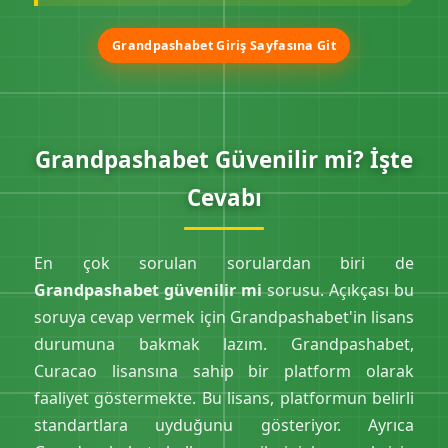
Grandpashabet Giriş Sayfasına Git
Grandpashabet Güvenilir mi? İşte
Cevabı
En çok sorulan sorulardan biri de
Grandpashabet güvenilir mi
sorusu. Açıkçası bu
soruya cevap vermek için Grandpashabet'in lisans
durumuna bakmak lazım. Grandpashabet,
Curacao lisansına sahip bir platform olarak
faaliyet göstermekte. Bu lisans, platformun belirli
standartlara uyduğunu gösteriyor. Ayrıca