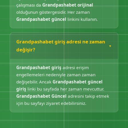
çalışması da
Grandpashabet orijinal
olduğunun göstergesidir. Her zaman
Grandpashabet güncel
linkini kullanın.
Grandpashabet giriş adresi ne zaman
değişir?
Grandpashabet giriş
adresi erişim
engellemeleri nedeniyle zaman zaman
değişebilir. Ancak
Grandpashabet güncel
giriş
linki bu sayfada her zaman mevcuttur.
Grandpashabet Güncel
adresini takip etmek
için bu sayfayı ziyaret edebilirsiniz.