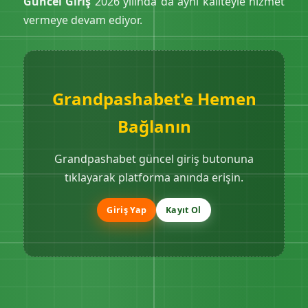
Güncel Giriş
2026 yılında da aynı kaliteyle hizmet
vermeye devam ediyor.
Grandpashabet'e Hemen
Bağlanın
Grandpashabet güncel giriş butonuna
tıklayarak platforma anında erişin.
Giriş Yap
Kayıt Ol