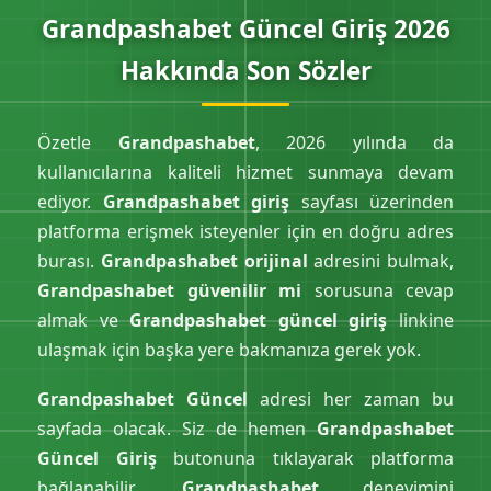
Grandpashabet Güncel Giriş 2026
Hakkında Son Sözler
Özetle
Grandpashabet
, 2026 yılında da
kullanıcılarına kaliteli hizmet sunmaya devam
ediyor.
Grandpashabet giriş
sayfası üzerinden
platforma erişmek isteyenler için en doğru adres
burası.
Grandpashabet orijinal
adresini bulmak,
Grandpashabet güvenilir mi
sorusuna cevap
almak ve
Grandpashabet güncel giriş
linkine
ulaşmak için başka yere bakmanıza gerek yok.
Grandpashabet Güncel
adresi her zaman bu
sayfada olacak. Siz de hemen
Grandpashabet
Güncel Giriş
butonuna tıklayarak platforma
bağlanabilir,
Grandpashabet
deneyimini