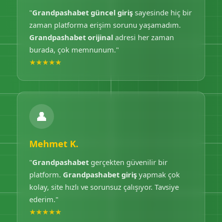
"
Grandpashabet güncel giriş
sayesinde hiç bir
zaman platforma erişim sorunu yaşamadım.
Grandpashabet orijinal
adresi her zaman
burada, çok memnunum."
★★★★★
👤
Mehmet K.
"
Grandpashabet
gerçekten güvenilir bir
platform.
Grandpashabet giriş
yapmak çok
kolay, site hızlı ve sorunsuz çalışıyor. Tavsiye
ederim."
★★★★★