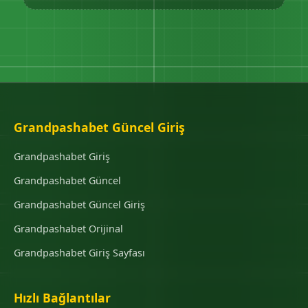
Grandpashabet Güncel Giriş
Grandpashabet Giriş
Grandpashabet Güncel
Grandpashabet Güncel Giriş
Grandpashabet Orijinal
Grandpashabet Giriş Sayfası
Hızlı Bağlantılar