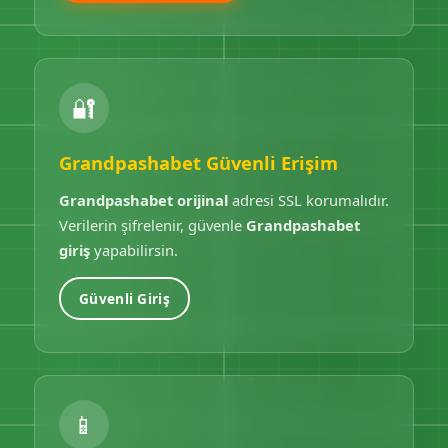
🔐
Grandpashabet Güvenli Erişim
Grandpashabet orijinal
adresi SSL korumalıdır.
Verilerin şifrelenir, güvenle
Grandpashabet
giriş
yapabilirsin.
Güvenli Giriş
📱