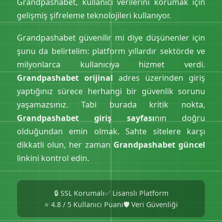
Grandpashabet, kullanıcı verilerini korumak için
gelişmiş şifreleme teknolojileri kullanıyor.
Grandpashabet güvenilir mi diye düşünenler için
şunu da belirtelim: platform yıllardır sektörde ve
milyonlarca kullanıcıya hizmet verdi.
Grandpashabet orijinal
adres üzerinden giriş
yaptığınız sürece herhangi bir güvenlik sorunu
yaşamazsınız. Tabi burada kritik nokta,
Grandpashabet giriş sayfası
nın doğru
olduğundan emin olmak. Sahte sitelere karşı
dikkatli olun, her zaman
Grandpashabet güncel
linkini kontrol edin.
🔒 SSL Korumalı
✅ Lisanslı Platform
⭐ 4.8 / 5 Kullanıcı Puanı
🛡️ Veri Güvenliği