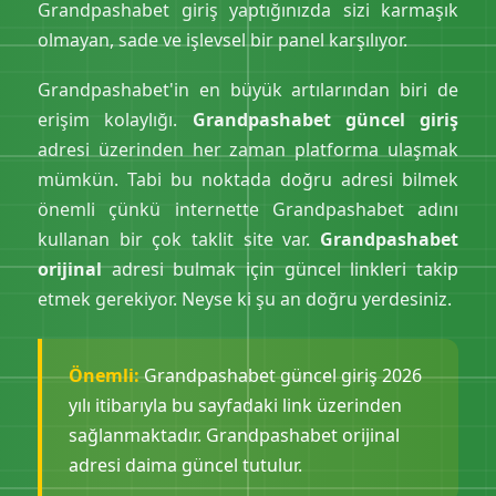
Grandpashabet giriş yaptığınızda sizi karmaşık
olmayan, sade ve işlevsel bir panel karşılıyor.
Grandpashabet'in en büyük artılarından biri de
erişim kolaylığı.
Grandpashabet güncel giriş
adresi üzerinden her zaman platforma ulaşmak
mümkün. Tabi bu noktada doğru adresi bilmek
önemli çünkü internette Grandpashabet adını
kullanan bir çok taklit site var.
Grandpashabet
orijinal
adresi bulmak için güncel linkleri takip
etmek gerekiyor. Neyse ki şu an doğru yerdesiniz.
Önemli:
Grandpashabet güncel giriş 2026
yılı itibarıyla bu sayfadaki link üzerinden
sağlanmaktadır. Grandpashabet orijinal
adresi daima güncel tutulur.