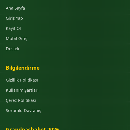
Ana Sayfa
Giriş Yap
Kayıt Ol
Mobil Giriş
Destek
Bilgilendirme
Gizlilik Politikası
Kullanım Şartları
Çerez Politikası
Sorumlu Davranış
Grandpashabet 2026