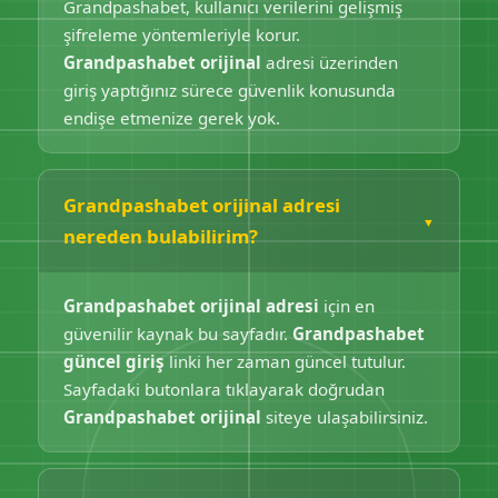
Grandpashabet, kullanıcı verilerini gelişmiş
şifreleme yöntemleriyle korur.
Grandpashabet orijinal
adresi üzerinden
giriş yaptığınız sürece güvenlik konusunda
endişe etmenize gerek yok.
Grandpashabet orijinal adresi
nereden bulabilirim?
Grandpashabet orijinal adresi
için en
güvenilir kaynak bu sayfadır.
Grandpashabet
güncel giriş
linki her zaman güncel tutulur.
Sayfadaki butonlara tıklayarak doğrudan
Grandpashabet orijinal
siteye ulaşabilirsiniz.