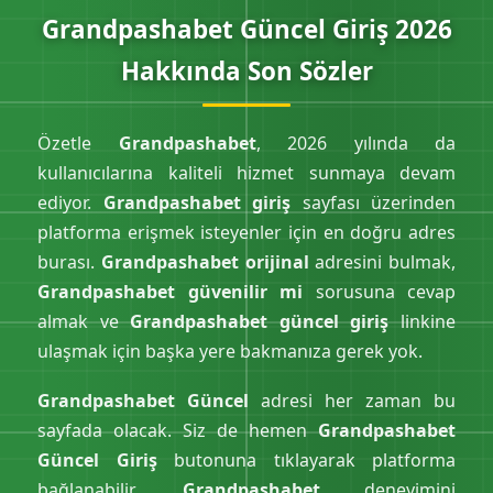
Grandpashabet Güncel Giriş 2026
Hakkında Son Sözler
Özetle
Grandpashabet
, 2026 yılında da
kullanıcılarına kaliteli hizmet sunmaya devam
ediyor.
Grandpashabet giriş
sayfası üzerinden
platforma erişmek isteyenler için en doğru adres
burası.
Grandpashabet orijinal
adresini bulmak,
Grandpashabet güvenilir mi
sorusuna cevap
almak ve
Grandpashabet güncel giriş
linkine
ulaşmak için başka yere bakmanıza gerek yok.
Grandpashabet Güncel
adresi her zaman bu
sayfada olacak. Siz de hemen
Grandpashabet
Güncel Giriş
butonuna tıklayarak platforma
bağlanabilir,
Grandpashabet
deneyimini