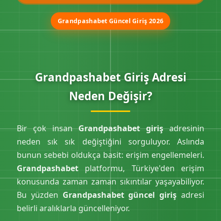
Grandpashabet Güncel Giriş 2026
Grandpashabet Giriş Adresi
Neden Değişir?
Bir çok insan
Grandpashabet giriş
adresinin
neden sık sık değiştiğini sorguluyor. Aslında
bunun sebebi oldukça basit: erişim engellemeleri.
Grandpashabet
platformu, Türkiye'den erişim
konusunda zaman zaman sıkıntılar yaşayabiliyor.
Bu yüzden
Grandpashabet güncel giriş
adresi
belirli aralıklarla güncelleniyor.