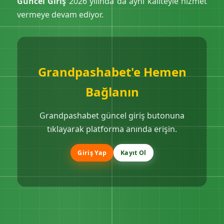
Güncel Giriş
2026 yılında da aynı kaliteyle hizmet
vermeye devam ediyor.
Grandpashabet'e Hemen
Bağlanın
Grandpashabet güncel giriş butonuna
tıklayarak platforma anında erişin.
Giriş Yap
Kayıt Ol