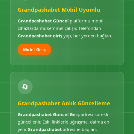
Grandpashabet Mobil Uyumlu
Grandpashabet Güncel
platformu mobil
cihazlarda mükemmel çalışır. Telefondan
Grandpashabet giriş
yap, her yerden bağlan.
Mobil Giriş
🔄
Grandpashabet Anlık Güncelleme
Grandpashabet Güncel Giriş
adresi sürekli
güncellenir. Eski linklerle uğraşma, daima en
yeni
Grandpashabet
adresine bağlan.