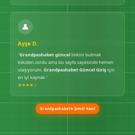
👤
Ayşe D.
"
Grandpashabet güncel
linkini bulmak
eskiden zordu ama bu sayfa sayesinde hemen
ulaşıyorum.
Grandpashabet Güncel Giriş
için
en iyi kaynak."
★★★★☆
Grandpashabet'e Şimdi Katıl