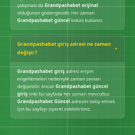
çalışması da
Grandpashabet orijinal
olduğunun göstergesidir. Her zaman
Grandpashabet güncel
linkini kullanın.
Grandpashabet giriş adresi ne zaman
değişir?
Grandpashabet giriş
adresi erişim
engellemeleri nedeniyle zaman zaman
değişebilir. Ancak
Grandpashabet güncel
giriş
linki bu sayfada her zaman mevcuttur.
Grandpashabet Güncel
adresini takip etmek
için bu sayfayı ziyaret edebilirsiniz.