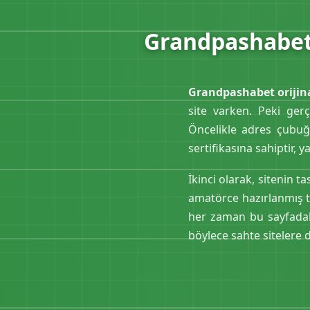
Grandpashabet 
Grandpashabet orijin
site varken. Peki ge
Öncelikle adres çubuğ
sertifikasına sahiptir, 
İkinci olarak, sitenin t
amatörce hazırlanmış ta
her zaman bu sayfadaki
böylece sahte sitelere 