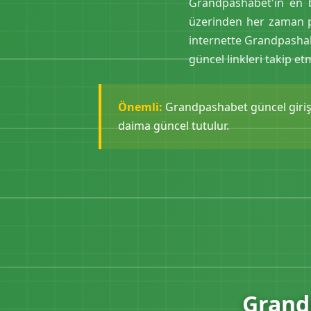
Grandpashabet'in en b
üzerinden her zaman 
internette Grandpashabe
güncel linkleri takip e
Önemli:
Grandpashabet güncel giriş 2
daima güncel tutulur.
Grand