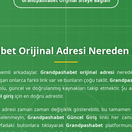
Grandpashabet Orijinal Siteye Bağlan
et Orijinal Adresi Nereden 
emli arkadaşlar.
Grandpashabet orijinal adresi
nerede
an onlarca farklı link var ve bunların çoğu taklit.
Grandpas
lu, güncel ve doğrulanmış kaynakları takip etmektir. Şu 
 giriş
için en doğru adrestir.
 adresi zaman zaman değişiklik gösterebilir, bu tamamen eri
şelenmeyin,
Grandpashabet Güncel Giriş
linki her zam
fadaki butonlara tıklayarak
Grandpashabet
platformuna