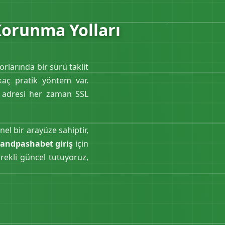
Korunma Yolları
rlarında bir sürü taklit
 kaç pratik yöntem var.
adresi her zaman SSL
el bir arayüze sahiptir,
andpashabet giriş
için
rekli güncel tutuyoruz,