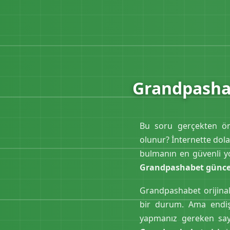
Grandpashab
Bu soru gerçekten ön
olunur? İnternette dolaş
bulmanın en güvenli yo
Grandpashabet güncel
Grandpashabet orijinal
bir durum. Ama endi
yapmanız gereken say