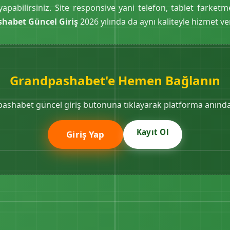
apabilirsiniz. Site responsive yani telefon, tablet farke
habet Güncel Giriş
2026 yılında da aynı kaliteyle hizmet 
Grandpashabet'e Hemen Bağlanın
ashabet güncel giriş butonuna tıklayarak platforma anında 
Kayıt Ol
Giriş Yap