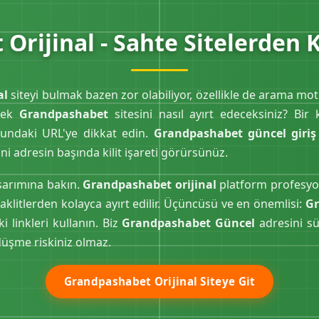
Orijinal - Sahte Sitelerden 
al
siteyi bulmak bazen zor olabiliyor, özellikle de arama moto
rçek
Grandpashabet
sitesini nasıl ayırt edeceksiniz? Bir
undaki URL'ye dikkat edin.
Grandpashabet güncel giriş
yani adresin başında kilit işareti görürsünüz.
asarımına bakın.
Grandpashabet orijinal
platform profesyon
klitlerden kolayca ayırt edilir. Üçüncüsü ve en önemlisi:
Gr
 linkleri kullanın. Biz
Grandpashabet Güncel
adresini sü
düşme riskiniz olmaz.
Grandpashabet Orijinal Siteye Git