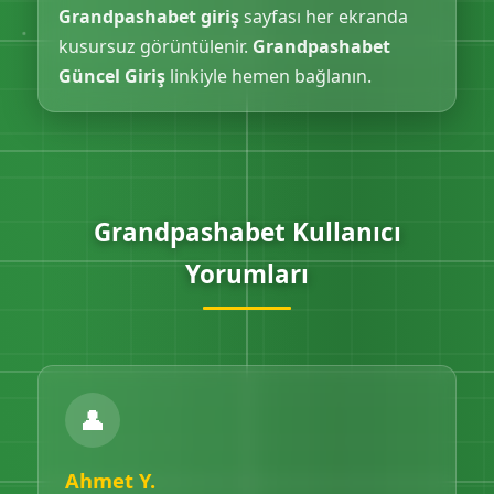
Grandpashabet giriş
sayfası her ekranda
kusursuz görüntülenir.
Grandpashabet
Güncel Giriş
linkiyle hemen bağlanın.
Grandpashabet Kullanıcı
Yorumları
👤
Ahmet Y.