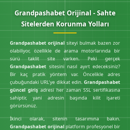
Grandpashabet Orijinal - Sahte
Sitelerden Korunma Yolları
Grandpashabet orijinal
siteyi bulmak bazen zor
olabiliyor, özellikle de arama motorlarında bir
sürü taklit site varken. Peki gerçek
Grandpashabet
sitesini nasıl ayırt edeceksiniz?
Bir kaç pratik yöntem var. Öncelikle adres
çubuğundaki URL'ye dikkat edin.
Grandpashabet
güncel giriş
adresi her zaman SSL sertifikasına
sahiptir, yani adresin başında kilit işareti
görürsünüz.
İkinci olarak, sitenin tasarımına bakın.
Grandpashabet orijinal
platform profesyonel bir