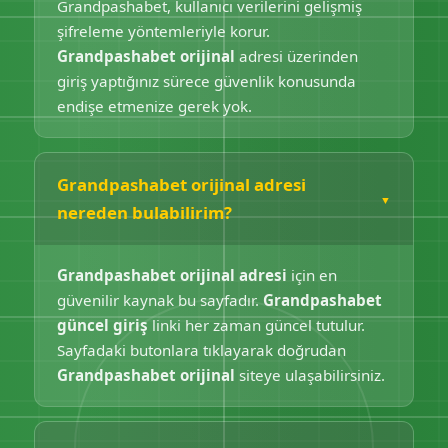
Grandpashabet, kullanıcı verilerini gelişmiş
şifreleme yöntemleriyle korur.
Grandpashabet orijinal
adresi üzerinden
giriş yaptığınız sürece güvenlik konusunda
endişe etmenize gerek yok.
Grandpashabet orijinal adresi
nereden bulabilirim?
Grandpashabet orijinal adresi
için en
güvenilir kaynak bu sayfadır.
Grandpashabet
güncel giriş
linki her zaman güncel tutulur.
Sayfadaki butonlara tıklayarak doğrudan
Grandpashabet orijinal
siteye ulaşabilirsiniz.