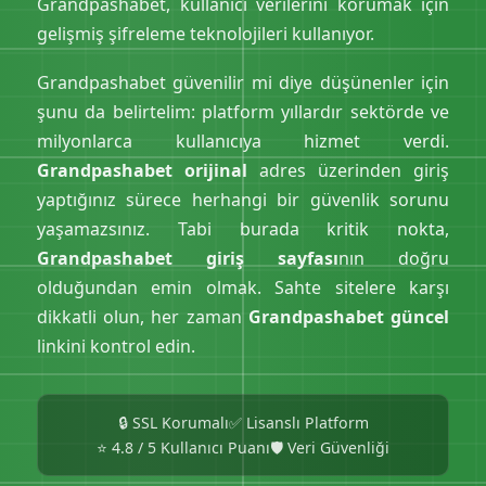
Grandpashabet, kullanıcı verilerini korumak için
gelişmiş şifreleme teknolojileri kullanıyor.
Grandpashabet güvenilir mi diye düşünenler için
şunu da belirtelim: platform yıllardır sektörde ve
milyonlarca kullanıcıya hizmet verdi.
Grandpashabet orijinal
adres üzerinden giriş
yaptığınız sürece herhangi bir güvenlik sorunu
yaşamazsınız. Tabi burada kritik nokta,
Grandpashabet giriş sayfası
nın doğru
olduğundan emin olmak. Sahte sitelere karşı
dikkatli olun, her zaman
Grandpashabet güncel
linkini kontrol edin.
🔒 SSL Korumalı
✅ Lisanslı Platform
⭐ 4.8 / 5 Kullanıcı Puanı
🛡️ Veri Güvenliği