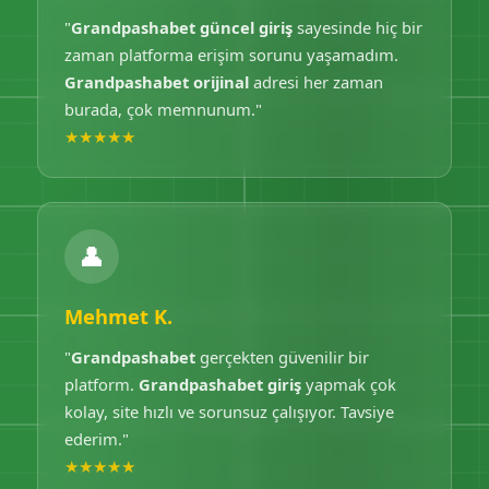
"
Grandpashabet güncel giriş
sayesinde hiç bir
zaman platforma erişim sorunu yaşamadım.
Grandpashabet orijinal
adresi her zaman
burada, çok memnunum."
★★★★★
👤
Mehmet K.
"
Grandpashabet
gerçekten güvenilir bir
platform.
Grandpashabet giriş
yapmak çok
kolay, site hızlı ve sorunsuz çalışıyor. Tavsiye
ederim."
★★★★★