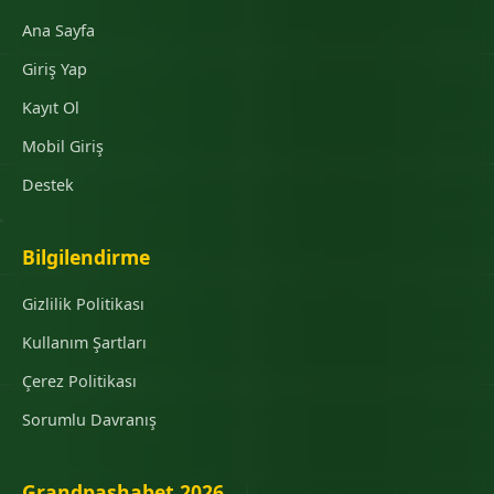
Ana Sayfa
Giriş Yap
Kayıt Ol
Mobil Giriş
Destek
Bilgilendirme
Gizlilik Politikası
Kullanım Şartları
Çerez Politikası
Sorumlu Davranış
Grandpashabet 2026