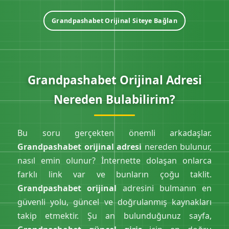
Grandpashabet Orijinal Siteye Bağlan
Grandpashabet Orijinal Adresi
Nereden Bulabilirim?
Bu soru gerçekten önemli arkadaşlar.
Grandpashabet orijinal adresi
nereden bulunur,
nasıl emin olunur? İnternette dolaşan onlarca
farklı link var ve bunların çoğu taklit.
Grandpashabet orijinal
adresini bulmanın en
güvenli yolu, güncel ve doğrulanmış kaynakları
takip etmektir. Şu an bulunduğunuz sayfa,