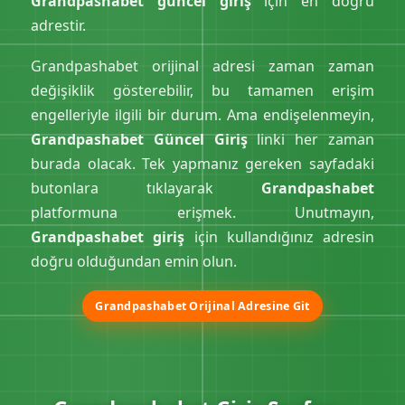
Grandpashabet güncel giriş
için en doğru
adrestir.
Grandpashabet orijinal adresi zaman zaman
değişiklik gösterebilir, bu tamamen erişim
engelleriyle ilgili bir durum. Ama endişelenmeyin,
Grandpashabet Güncel Giriş
linki her zaman
burada olacak. Tek yapmanız gereken sayfadaki
butonlara tıklayarak
Grandpashabet
platformuna erişmek. Unutmayın,
Grandpashabet giriş
için kullandığınız adresin
doğru olduğundan emin olun.
Grandpashabet Orijinal Adresine Git