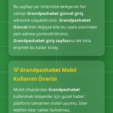
Bu sayfayı yer imlerinize ekleyerek her
zaman
Grandpashabet güncel giriş
adresine ulaşabilirsiniz.
Grandpashabet
Güncel
linki değişse bile bu sayfa üzerinden
yeni adrese yönlendirilirsiniz.
Grandpashabet giriş sayfası
na tek tıkla
erişmek bu kadar kolay.
💡 Grandpashabet Mobil
Kullanım Önerisi
Mobil cihazlardan
Grandpashabet
kullanmak isteyenler için güzel haber:
platform tamamen mobil uyumlu. İster
telefon ister tablet farketmez,