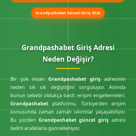
Grandpashabet Güncel Giriş 2026
Grandpashabet Giriş Adresi
Neden Değişir?
Bir çok insan
Grandpashabet giriş
adresinin
neden sık sık değiştiğini sorguluyor. Aslında
bunun sebebi oldukça basit: erişim engellemeleri.
Grandpashabet
platformu, Türkiye'den erişim
konusunda zaman zaman sıkıntılar yaşayabiliyor.
Bu yüzden
Grandpashabet güncel giriş
adresi
belirli aralıklarla güncelleniyor.