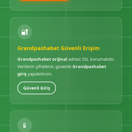
🔐
Grandpashabet Güvenli Erişim
Grandpashabet orijinal
adresi SSL korumalıdır.
Verilerin şifrelenir, güvenle
Grandpashabet
giriş
yapabilirsin.
Güvenli Giriş
📱