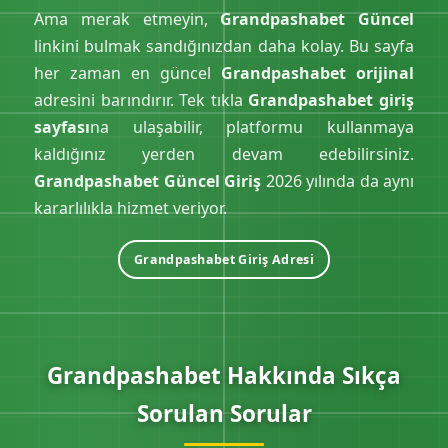
Ama merak etmeyin,
Grandpashabet Güncel
linkini bulmak sandığınızdan daha kolay. Bu sayfa
her zaman en güncel
Grandpashabet orijinal
adresini barındırır. Tek tıkla
Grandpashabet giriş
sayfası
na ulaşabilir, platformu kullanmaya
kaldığınız yerden devam edebilirsiniz.
Grandpashabet Güncel Giriş
2026 yılında da aynı
kararlılıkla hizmet veriyor.
Grandpashabet Giriş Adresi
Grandpashabet Hakkında Sıkça
Sorulan Sorular