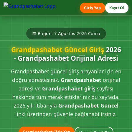
Giriş Yap
Kayıt Ol
📅 Bugün: 7 Ağustos 2026 Cuma
Grandpashabet Güncel Giriş
2026
- Grandpashabet Orijinal Adresi
Grandpashabet güncel giriş arayanlar için en
doğru adrestesiniz.
Grandpashabet
orijinal
adresi ve
Grandpashabet giriş
sayfası
hakkında tüm merak ettikleriniz bu sayfada.
2026 yılı itibarıyla
Grandpashabet Güncel
linki üzerinden güvenle bağlanabilirsiniz.
Grandpashabet Giriş Yap