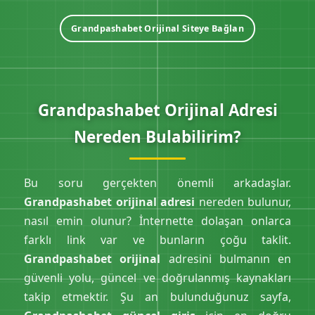
Grandpashabet Orijinal Siteye Bağlan
Grandpashabet Orijinal Adresi
Nereden Bulabilirim?
Bu soru gerçekten önemli arkadaşlar.
Grandpashabet orijinal adresi
nereden bulunur,
nasıl emin olunur? İnternette dolaşan onlarca
farklı link var ve bunların çoğu taklit.
Grandpashabet orijinal
adresini bulmanın en
güvenli yolu, güncel ve doğrulanmış kaynakları
takip etmektir. Şu an bulunduğunuz sayfa,