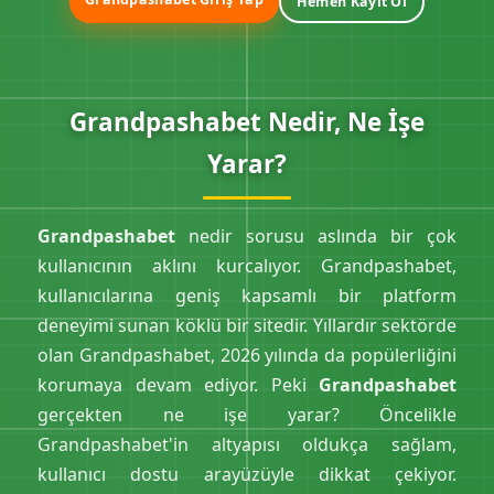
Hemen Kayıt Ol
Grandpashabet Nedir, Ne İşe
Yarar?
Grandpashabet
nedir sorusu aslında bir çok
kullanıcının aklını kurcalıyor. Grandpashabet,
kullanıcılarına geniş kapsamlı bir platform
deneyimi sunan köklü bir sitedir. Yıllardır sektörde
olan Grandpashabet, 2026 yılında da popülerliğini
korumaya devam ediyor. Peki
Grandpashabet
gerçekten ne işe yarar? Öncelikle
Grandpashabet'in altyapısı oldukça sağlam,
kullanıcı dostu arayüzüyle dikkat çekiyor.