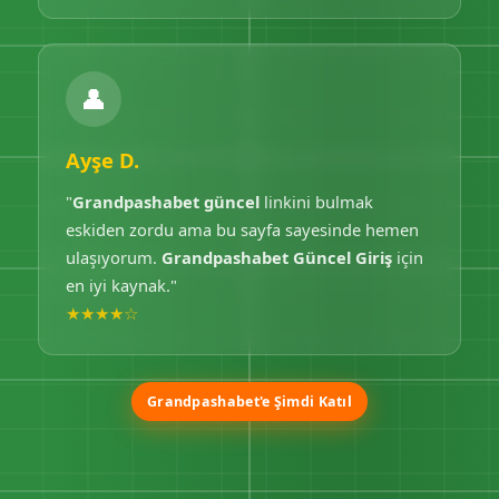
👤
Ayşe D.
"
Grandpashabet güncel
linkini bulmak
eskiden zordu ama bu sayfa sayesinde hemen
ulaşıyorum.
Grandpashabet Güncel Giriş
için
en iyi kaynak."
★★★★☆
Grandpashabet'e Şimdi Katıl