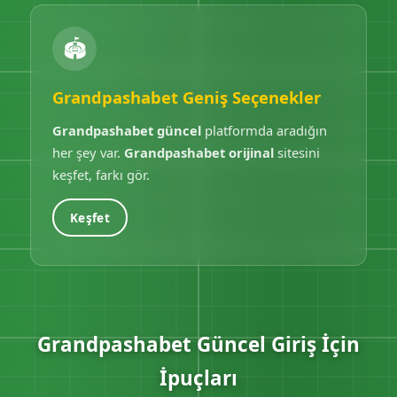
🏟️
Grandpashabet Geniş Seçenekler
Grandpashabet güncel
platformda aradığın
her şey var.
Grandpashabet orijinal
sitesini
keşfet, farkı gör.
Keşfet
Grandpashabet Güncel Giriş İçin
İpuçları