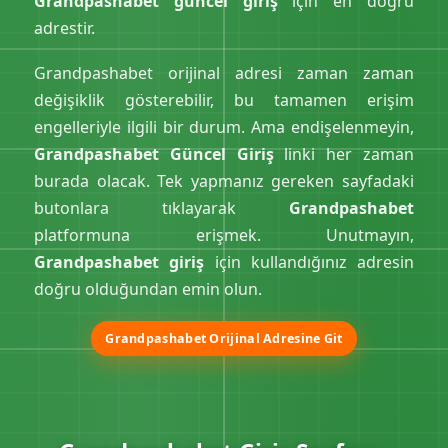
Grandpashabet güncel giriş
için en doğru
adrestir.
Grandpashabet orijinal adresi zaman zaman
değişiklik gösterebilir, bu tamamen erişim
engelleriyle ilgili bir durum. Ama endişelenmeyin,
Grandpashabet Güncel Giriş
linki her zaman
burada olacak. Tek yapmanız gereken sayfadaki
butonlara tıklayarak
Grandpashabet
platformuna erişmek. Unutmayın,
Grandpashabet giriş
için kullandığınız adresin
doğru olduğundan emin olun.
Grandpashabet Orijinal Adresine Git