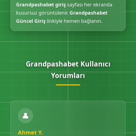
Grandpashabet giriş
sayfası her ekranda
kusursuz görüntülenir.
Grandpashabet
Güncel Giriş
linkiyle hemen bağlanın.
Grandpashabet Kullanıcı
Yorumları
👤
Ahmet Y.