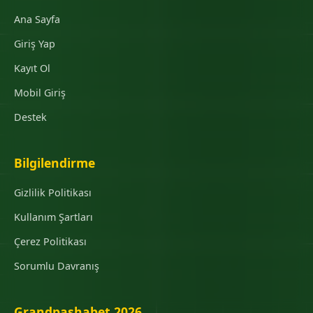
Ana Sayfa
Giriş Yap
Kayıt Ol
Mobil Giriş
Destek
Bilgilendirme
Gizlilik Politikası
Kullanım Şartları
Çerez Politikası
Sorumlu Davranış
Grandpashabet 2026