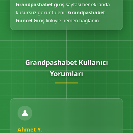
Grandpashabet giriş
sayfası her ekranda
kusursuz görüntülenir.
Grandpashabet
Güncel Giriş
linkiyle hemen bağlanın.
Grandpashabet Kullanıcı
Yorumları
👤
Ahmet Y.