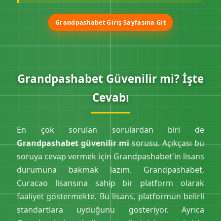
Grandpashabet Giriş Sayfasına Git
Grandpashabet Güvenilir mi? İşte
Cevabı
En çok sorulan sorulardan biri de
Grandpashabet güvenilir mi
sorusu. Açıkçası bu
soruya cevap vermek için Grandpashabet'in lisans
durumuna bakmak lazım. Grandpashabet,
Curacao lisansına sahip bir platform olarak
faaliyet göstermekte. Bu lisans, platformun belirli
standartlara uyduğunu gösteriyor. Ayrıca