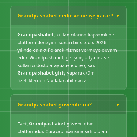
Grandpashabet nedir ve ne işe yarar?
Grandpashabet
, kullanıcılarına kapsamlı bir
platform deneyimi sunan bir sitedir. 2026
yılında da aktif olarak hizmet vermeye devam
eden Grandpashabet, gelişmiş altyapısı ve
kullanıcı dostu arayüzüyle öne çıkar.
Grandpashabet giriş
yaparak tüm
özelliklerden faydalanabilirsiniz.
Grandpashabet güvenilir mi?
Evet,
Grandpashabet
güvenilir bir
platformdur. Curacao lisansına sahip olan