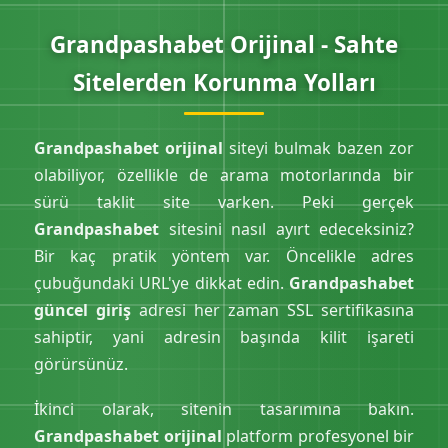
Grandpashabet Orijinal - Sahte
Sitelerden Korunma Yolları
Grandpashabet orijinal
siteyi bulmak bazen zor
olabiliyor, özellikle de arama motorlarında bir
sürü taklit site varken. Peki gerçek
Grandpashabet
sitesini nasıl ayırt edeceksiniz?
Bir kaç pratik yöntem var. Öncelikle adres
çubuğundaki URL'ye dikkat edin.
Grandpashabet
güncel giriş
adresi her zaman SSL sertifikasına
sahiptir, yani adresin başında kilit işareti
görürsünüz.
İkinci olarak, sitenin tasarımına bakın.
Grandpashabet orijinal
platform profesyonel bir