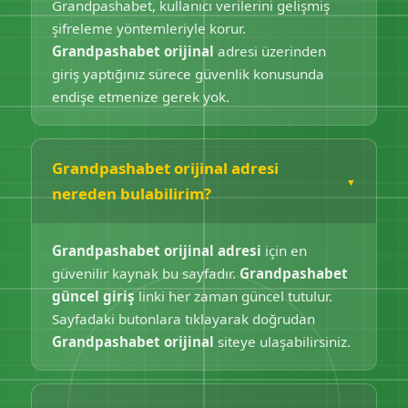
Grandpashabet, kullanıcı verilerini gelişmiş
şifreleme yöntemleriyle korur.
Grandpashabet orijinal
adresi üzerinden
giriş yaptığınız sürece güvenlik konusunda
endişe etmenize gerek yok.
Grandpashabet orijinal adresi
nereden bulabilirim?
Grandpashabet orijinal adresi
için en
güvenilir kaynak bu sayfadır.
Grandpashabet
güncel giriş
linki her zaman güncel tutulur.
Sayfadaki butonlara tıklayarak doğrudan
Grandpashabet orijinal
siteye ulaşabilirsiniz.