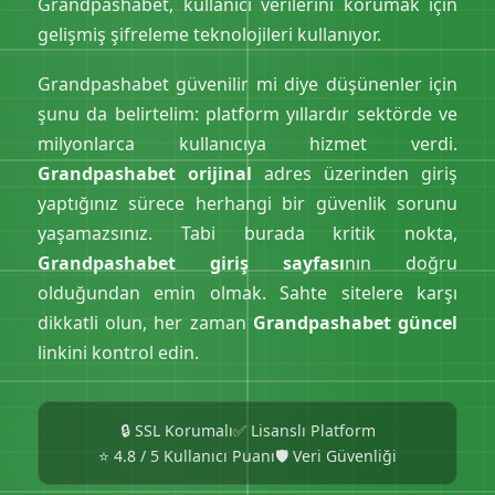
Grandpashabet, kullanıcı verilerini korumak için
gelişmiş şifreleme teknolojileri kullanıyor.
Grandpashabet güvenilir mi diye düşünenler için
şunu da belirtelim: platform yıllardır sektörde ve
milyonlarca kullanıcıya hizmet verdi.
Grandpashabet orijinal
adres üzerinden giriş
yaptığınız sürece herhangi bir güvenlik sorunu
yaşamazsınız. Tabi burada kritik nokta,
Grandpashabet giriş sayfası
nın doğru
olduğundan emin olmak. Sahte sitelere karşı
dikkatli olun, her zaman
Grandpashabet güncel
linkini kontrol edin.
🔒 SSL Korumalı
✅ Lisanslı Platform
⭐ 4.8 / 5 Kullanıcı Puanı
🛡️ Veri Güvenliği