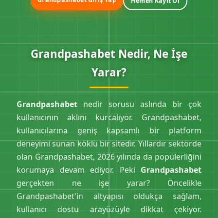
Hemen Kayıt Ol
Grandpashabet Nedir, Ne İşe
Yarar?
Grandpashabet
nedir sorusu aslında bir çok
kullanıcının aklını kurcalıyor. Grandpashabet,
kullanıcılarına geniş kapsamlı bir platform
deneyimi sunan köklü bir sitedir. Yıllardır sektörde
olan Grandpashabet, 2026 yılında da popülerliğini
korumaya devam ediyor. Peki
Grandpashabet
gerçekten ne işe yarar? Öncelikle
Grandpashabet'in altyapısı oldukça sağlam,
kullanıcı dostu arayüzüyle dikkat çekiyor.