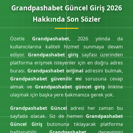
Grandpashabet Güncel Giriş 2026
Hakkında Son Sözler
Özetle
Grandpashabet
, 2026 yılında da
kullanıcılarına kaliteli hizmet sunmaya devam
ediyor.
Grandpashabet giriş
sayfası üzerinden
platforma erişmek isteyenler için en doğru adres
burası.
Grandpashabet orijinal
adresini bulmak,
Grandpashabet güvenilir mi
sorusuna cevap
almak ve
Grandpashabet güncel giriş
linkine
ulaşmak için başka yere bakmanıza gerek yok.
Grandpashabet Güncel
adresi her zaman bu
sayfada olacak. Siz de hemen
Grandpashabet
Güncel Giriş
butonuna tıklayarak platforma
bağlanabilir,
Grandpashabet
deneyimini