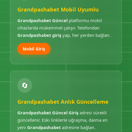
Grandpashabet Mobil Uyumlu
Grandpashabet Güncel
platformu mobil
cihazlarda mükemmel çalışır. Telefondan
Grandpashabet giriş
yap, her yerden bağlan.
Mobil Giriş
🔄
Grandpashabet Anlık Güncelleme
Grandpashabet Güncel Giriş
adresi sürekli
güncellenir. Eski linklerle uğraşma, daima en
yeni
Grandpashabet
adresine bağlan.