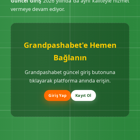
Güncel Giriş
2026 yılında da aynı kaliteyle hizmet
vermeye devam ediyor.
Grandpashabet'e Hemen
Bağlanın
Grandpashabet güncel giriş butonuna
tıklayarak platforma anında erişin.
Giriş Yap
Kayıt Ol