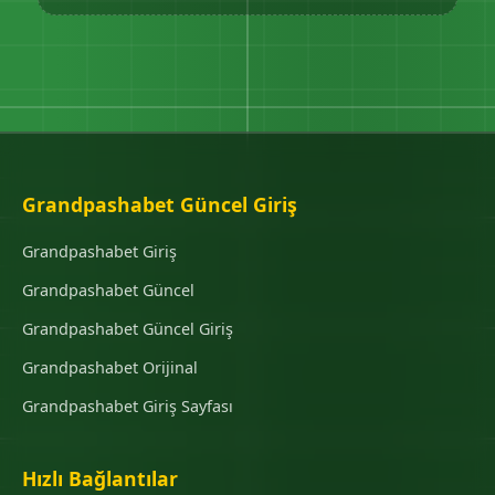
Grandpashabet Güncel Giriş
Grandpashabet Giriş
Grandpashabet Güncel
Grandpashabet Güncel Giriş
Grandpashabet Orijinal
Grandpashabet Giriş Sayfası
Hızlı Bağlantılar